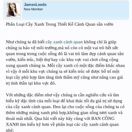
JamesLeeds
New Member
Phân Loại Cây Xanh Trong Thiết Kế Cảnh Quan sân vườn
Như chúng ta đã biết
cây xanh cảnh quan
không chỉ là giúp
chúng ta bảo vệ môi trường,mà nó còn có một vai trò hết sức
quan trong trong cuộc sống đó là vai trò làm đẹp cảnh quan sân
vườn, kiến trúc, biệt thự hay các khu vực vui chơi công cộng
xung quanh chúng ta. Mỗi cây xanh có một đặc điểm khác nhau
vì vậy ở mỗi khu vực chúng ta sẽ kiến trúc sẽ được bố trí một
loại cây phù hợp làm tăng tính thẩm mỹ cũng như nâng cao giá
trị tinh thần tại khu vực đó.
Với những đặc điểm như vậy chúng ta cần nghiên cứu và tìm
hiểu kỹ đặc tính của mỗi loại để khai thác tối đa giá trị sử dụng
của cây xanh cảnh quan. Đen lại cho cuộc sổng của chúng ta có
thêm những mảng xanh phù hợp,không gian sống tươi xanh và
thoải mái nhất. Qua bài viết này hãy cùng với BAN CÔNG
XANH tìm hiểu kỹ hơn về phân loại các cây xanh cảnh quan
nhé: