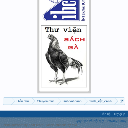
...
Diễn đàn
Chuyên mục
Sinh vật cảnh
Sinh_vật_cảnh
Liên hệ
Trợ giúp
Quy định và Nội quy
Privacy Policy
Forum software by XenForo™
|
Media embeds by s9e