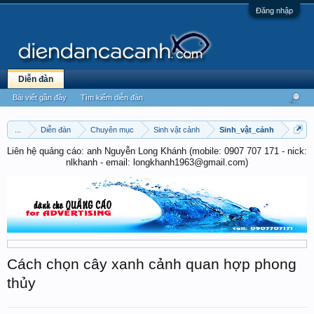
Đăng nhập
Diễn đàn
Bài viết gần đây
Tìm kiếm diễn đàn
...
Diễn đàn
Chuyên mục
Sinh vật cảnh
Sinh_vật_cảnh
Liên hệ quảng cáo: anh Nguyễn Long Khánh (mobile: 0907 707 171 - nick:
nlkhanh - email: longkhanh1963@gmail.com)
Cách chọn cây xanh cảnh quan hợp phong
thủy