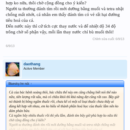
hợp ko nữa, thôi chờ cộng đồng cho ý kiến?
Người ta thường đánh tím rồi mới dưỡng bằng muối và tetra nhật
chống mất nhớt, cá nhân em thấy đánh tím có vẻ rất hại đường
tiêu hoá của cá.
Đến nước này thì cứ tích cực thay nước và để nhiệt độ 34 độ
trông chờ số phận vậy, mỗi lần thay nước chỉ bù muối thôi!
Chỉnh sửa cuối:
6/9/13
6/9/13
daothang
Active Member
Bluesky.hn nói:
↑
Cá của bác bệnh xoàng thôi, bác chữa thế này em cũng chẳng biết nói thế nào
nữa, tiên lượng rất xấu, mà có chữa khỏi thì khả năng đẹt cũng rất cao. Bây giờ
nó thành bị bông ngấm thuốc rồi, chưa kể có một số loại thuốc chưa thấy ai
dùng kết hợp với nhau, em ko hiểu về thành phần hoá học của thuốc lắm nên ko
dám phán bừa.
Cá ngấm bây nhiêu thuốc rồi thì yếu lắm, đánh tím bây giờ phù hợp ko nữa thì
chờ cộng đồng cho ý kiến?
Người ta thường đánh tím rồi mới dưỡng bằng muối và tetra nhật chống mất
nhớt, cá nhân em thấy đánh tím có vẻ rất hại đường tiêu hoá của cá.