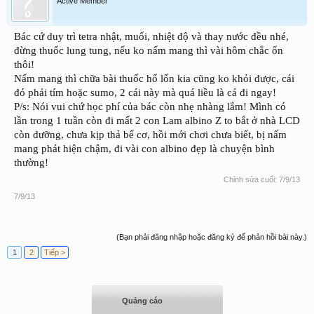
Active Member
Bác cứ duy trì tetra nhật, muối, nhiệt độ và thay nước đều nhé,
đừng thuốc lung tung, nếu ko nấm mang thì vài hôm chắc ổn
thôi!
Nấm mang thì chữa bài thuốc hổ lốn kia cũng ko khỏi được, cái
đó phải tím hoặc sumo, 2 cái này mà quá liều là cá đi ngay!
P/s: Nói vui chứ học phí của bác còn nhẹ nhàng lắm! Mình có
lần trong 1 tuần còn đi mất 2 con Lam albino Z to bắt ở nhà LCD
còn dưỡng, chưa kịp thả bể cơ, hồi mới chơi chưa biết, bị nấm
mang phát hiện chậm, đi vài con albino đẹp là chuyện bình
thường!
Chỉnh sửa cuối:
7/9/13
7/9/13
(Bạn phải đăng nhập hoặc đăng ký để phản hồi bài này.)
1
2
Tiếp >
Quảng cáo