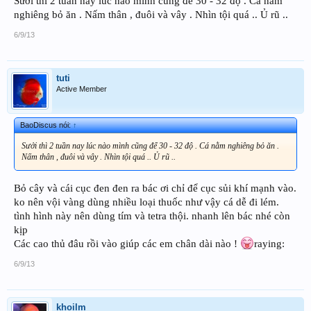
Sưởi thì 2 tuần nay lúc nào mình cũng để 30 - 32 độ . Cá nằm
nghiêng bỏ ăn . Nấm thân , đuôi và vây . Nhìn tội quá .. Ủ rũ ..
6/9/13
tuti
Active Member
BaoDiscus nói:
↑
Sưởi thì 2 tuần nay lúc nào mình cũng để 30 - 32 độ . Cá nằm nghiêng bỏ ăn .
Nấm thân , đuôi và vây . Nhìn tội quá .. Ủ rũ ..
Bỏ cây và cái cục đen đen ra bác ơi chỉ để cục sủi khí mạnh vào.
ko nên vội vàng dùng nhiều loại thuốc như vậy cá dễ đi lém.
tình hình này nên dùng tím và tetra thội. nhanh lên bác nhé còn
kịp
Các cao thủ đâu rồi vào giúp các em chân dài nào !
raying:
6/9/13
khoilm