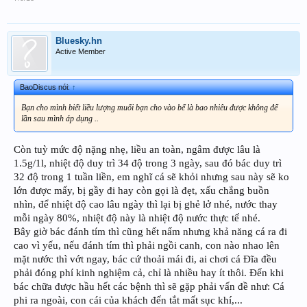
Bluesky.hn
Active Member
BaoDiscus nói:
↑
Bạn cho mình biết liều lượng muối bạn cho vào bể là bao nhiêu được không để
lần sau mình áp dụng ..
Còn tuỳ mức độ nặng nhẹ, liều an toàn, ngâm được lâu là
1.5g/1l, nhiệt độ duy trì 34 độ trong 3 ngày, sau đó bác duy trì
32 độ trong 1 tuần liền, em nghĩ cá sẽ khỏi nhưng sau này sẽ ko
lớn được mấy, bị gầy đi hay còn gọi là đẹt, xấu chẳng buồn
nhìn, để nhiệt độ cao lâu ngày thì lại bị ghẻ lở nhé, nước thay
mỗi ngày 80%, nhiệt độ này là nhiệt độ nước thực tế nhé.
Bây giờ bác đánh tím thì cũng hết nấm nhưng khả năng cá ra đi
cao vì yếu, nếu đánh tím thì phải ngồi canh, con nào nhao lên
mặt nước thì vớt ngay, bác cứ thoải mái đi, ai chơi cá Đĩa đều
phải đóng phí kinh nghiệm cả, chỉ là nhiều hay ít thôi. Đến khi
bác chữa được hầu hết các bệnh thì sẽ gặp phải vấn đề như: Cá
phi ra ngoài, con cái của khách đến tắt mất sục khí,...