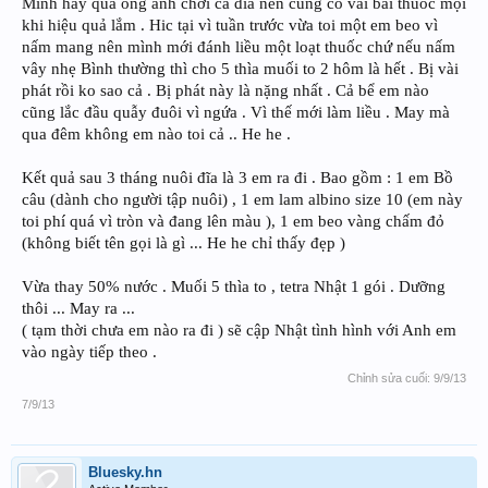
Mình hay qua ông anh chơi cá đĩa nên cũng có vài bài thuốc mọi
khi hiệu quả lắm . Hic tại vì tuần trước vừa toi một em beo vì
nấm mang nên mình mới đánh liều một loạt thuốc chứ nếu nấm
vây nhẹ Bình thường thì cho 5 thìa muối to 2 hôm là hết . Bị vài
phát rồi ko sao cả . Bị phát này là nặng nhất . Cả bể em nào
cũng lắc đầu quẫy đuôi vì ngứa . Vì thế mới làm liều . May mà
qua đêm không em nào toi cả .. He he .
Kết quả sau 3 tháng nuôi đĩa là 3 em ra đi . Bao gồm : 1 em Bồ
câu (dành cho người tập nuôi) , 1 em lam albino size 10 (em này
toi phí quá vì tròn và đang lên màu ), 1 em beo vàng chấm đỏ
(không biết tên gọi là gì ... He he chỉ thấy đẹp )
Vừa thay 50% nước . Muối 5 thìa to , tetra Nhật 1 gói . Dưỡng
thôi ... May ra ...
( tạm thời chưa em nào ra đi ) sẽ cập Nhật tình hình với Anh em
vào ngày tiếp theo .
Chỉnh sửa cuối:
9/9/13
7/9/13
Bluesky.hn