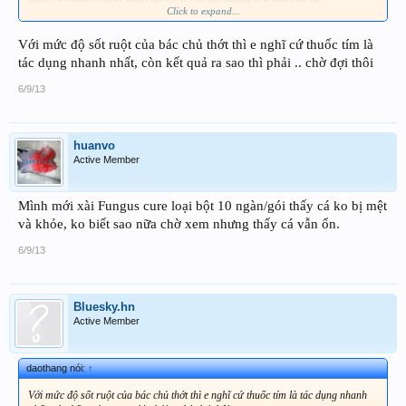
Click to expand...
Đến nước này thì cứ tích cực thay nước và để nhiệt độ 34 độ trông chờ số phận
vậy, mỗi lần thay nước chỉ bù muối thôi!
Với mức độ sốt ruột của bác chủ thớt thì e nghĩ cứ thuốc tím là
tác dụng nhanh nhất, còn kết quả ra sao thì phải .. chờ đợi thôi
6/9/13
huanvo
Active Member
Mình mới xài Fungus cure loại bột 10 ngàn/gói thấy cá ko bị mệt
và khỏe, ko biết sao nữa chờ xem nhưng thấy cá vẫn ổn.
6/9/13
Bluesky.hn
Active Member
daothang nói:
↑
Với mức độ sốt ruột của bác chủ thớt thì e nghĩ cứ thuốc tím là tác dụng nhanh