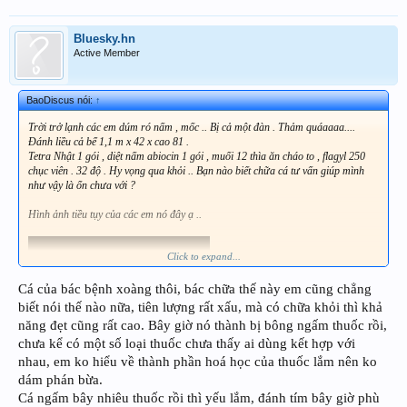
Bluesky.hn
Active Member
BaoDiscus nói:
↑
Trời trở lạnh các em dúm ró nấm , mốc .. Bị cả một đàn . Thảm quáaaaa....
Đánh liều cả bể 1,1 m x 42 x cao 81 .
Tetra Nhật 1 gói , diệt nấm abiocin 1 gói , muối 12 thìa ăn cháo to , flagyl 250
chục viên . 32 độ . Hy vọng qua khỏi .. Bạn nào biết chữa cá tư vấn giúp mình
như vậy là ổn chưa với ?
Hình ảnh tiều tụy của các em nó đây ạ ..
Click to expand...
Cá của bác bệnh xoàng thôi, bác chữa thế này em cũng chẳng
biết nói thế nào nữa, tiên lượng rất xấu, mà có chữa khỏi thì khả
năng đẹt cũng rất cao. Bây giờ nó thành bị bông ngấm thuốc rồi,
chưa kể có một số loại thuốc chưa thấy ai dùng kết hợp với
nhau, em ko hiểu về thành phần hoá học của thuốc lắm nên ko
dám phán bừa.
Cá ngấm bây nhiêu thuốc rồi thì yếu lắm, đánh tím bây giờ phù