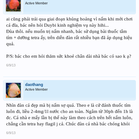
Active Member
ai cũng phải trải qua giai đoạn khủng hoảng vì nấm khi mới chơi
cá đĩa, bác nên hỏi Duybi kinh nghiệm vụ này hihi...
Đùa thôi. nếu muốn trị nấm nhanh, bác sử dụng bài thuốc tắm
tím + dưỡng tetra ấy, trên diễn đàn rất nhiều bạn đã áp dụng hiệu
quả.
P/S: bác cho em hỏi thăm sức khoẻ chân dài nhà bác có sao k ạ?
6/9/13
daothang
Active Member
Nhìn đàn cá đẹp mà bị nấm sợ quá. Theo e là cứ đánh thuốc tím
luôn đi, liều 2-4mg/1l nước cho an toàn. Ngâm từ 30ph đến 1h là
đc. Cá nhà e mấy lần bị thế này làm theo cách trên hết nấm luôn,
chẳng cần tetra hay flagil j cả. Chúc đàn cá nhà bác chóng khỏi
6/9/13