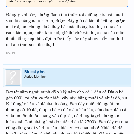
nhất, còn kết quả ra sao thì phải .. chờ đợi thôi
Đồng ý với bác, nhưng đánh tím trước rồi dưỡng tetra và muối
sau thì chẳng nấm nào trụ được. Bây giờ có làm thì cũng ngược
mất rồi, nói chung chưa thấy bác nào thông báo hiệu quả của
cách làm ngược nên khó nói, giờ thì chờ vào hiệu quả của môn
thuốc tổng hợp thôi, đợt trước thấy bác này show mấy con full
red alb tròn xoe, tiếc thật!
6/9/13
Bluesky.hn
Active Member
Đợt tết năm ngoái mình đã xử lý nấm cho cả 1 đàn cá Đĩa ở bể
gần 600l, có nền và rất nhiều cây ráy, bằng muối và nhiệt độ, xử
lý 10 ngày liền và đã thành công. Đợt đấy nhiệt độ ngoài trời
thường cỡ 10 độ, đi qua bể cá thấy ấm hẳn lên, cứu được đàn cá
vì ko muốn thuốc thang vào dịp tết, có dùng fagyl nhưng ko
hiệu quả. Cuối tháng hoá đơn tiền điện là 2700k. Đợt đấy rét nhà
cũng dùng sưỏi và đun nấu nhiều vì có cháu nhỏ! Nhiệt độ để
hẳn 34 nhé, nấm sẽ chết nhanh hơn khi nhiệt độ >32 và ko nên