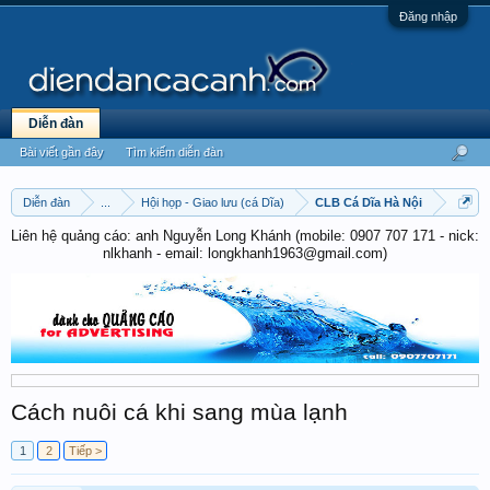
Đăng nhập
Diễn đàn
Bài viết gần đây
Tìm kiếm diễn đàn
Diễn đàn
...
Hội họp - Giao lưu (cá Dĩa)
CLB Cá Dĩa Hà Nội
Liên hệ quảng cáo: anh Nguyễn Long Khánh (mobile: 0907 707 171 - nick:
nlkhanh - email: longkhanh1963@gmail.com)
Cách nuôi cá khi sang mùa lạnh
1
2
Tiếp >