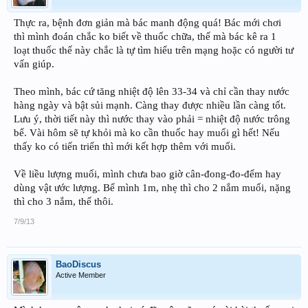
Thực ra, bệnh đơn giản mà bác manh động quá! Bác mới chơi
thì mình đoán chắc ko biết về thuốc chữa, thế mà bác kê ra 1
loạt thuốc thế này chắc là tự tìm hiểu trên mạng hoặc có người tư
vấn giúp.
Theo mình, bác cứ tăng nhiệt độ lên 33-34 và chỉ cần thay nước
hàng ngày và bật sủi mạnh. Càng thay được nhiều lần càng tốt.
Lưu ý, thời tiết này thì nước thay vào phải = nhiệt độ nước trông
bể. Vài hôm sẽ tự khỏi mà ko cần thuốc hay muối gì hết! Nếu
thấy ko có tiến triển thì mới kết hợp thêm với muối.
Về liều lượng muối, mình chưa bao giờ cân-đong-đo-đếm hay
dùng vật ước lượng. Bể mình 1m, nhẹ thì cho 2 nắm muối, nặng
thì cho 3 nắm, thế thôi.
7/9/13
BaoDiscus
Active Member