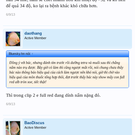
để quá 34 độ, ko lại ra bệnh khác khó chữa hơn.
6/9/13
daothang
Active Member
Bluesky.hn nói:
↑
Đồng ý với bác, nhưng đánh tím trước rồi dưỡng tetra và muối sau thì chẳng
nấm nào trụ được. Bây giờ có làm thì cũng ngược mất rồi, nói chung chưa thấy
bác nào thông báo hiệu quả của cách làm ngược nên khó nói, giờ thì chờ vào
hiệu quả của môn thuốc tổng hợp thôi, đợt trước thấy bác này show mấy con full
red alb tròn xoe, tiếc thật!
Thì trong clip 2 e full red đang dính nấm nặng đó.
6/9/13
BaoDiscus
Active Member