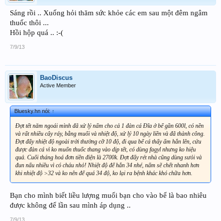
Sáng rồi .. Xuống hỏi thăm sức khỏe các em sau một đêm ngâm
thuốc thôi ...
Hồi hộp quá .. :-(
7/9/13
BaoDiscus
Active Member
Bluesky.hn nói:
↑
Đợt tết năm ngoái mình đã xử lý nấm cho cả 1 đàn cá Đĩa ở bể gần 600l, có nền
và rất nhiều cây ráy, bằng muối và nhiệt độ, xử lý 10 ngày liền và đã thành công.
Đợt đấy nhiệt độ ngoài trời thường cỡ 10 độ, đi qua bể cá thấy ấm hẳn lên, cứu
được đàn cá vì ko muốn thuốc thang vào dịp tết, có dùng fagyl nhưng ko hiệu
quả. Cuối tháng hoá đơn tiền điện là 2700k. Đợt đấy rét nhà cũng dùng sưỏi và
đun nấu nhiều vì có cháu nhỏ! Nhiệt độ để hẳn 34 nhé, nấm sẽ chết nhanh hơn
khi nhiệt độ >32 và ko nên để quá 34 độ, ko lại ra bệnh khác khó chữa hơn.
Bạn cho mình biết liều lượng muối bạn cho vào bể là bao nhiêu
được không để lần sau mình áp dụng ..
7/9/13