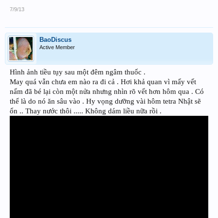
7/9/13
BaoDiscus
Active Member
Hình ảnh tiều tụy sau một đêm ngâm thuốc .
May quá vẫn chưa em nào ra đi cả . Hơi khả quan vì mấy vết
nấm đã bé lại còn một nửa nhưng nhìn rõ vết hơn hôm qua . Có
thể là do nó ăn sâu vào . Hy vọng dưỡng vài hôm tetra Nhật sẽ
ổn .. Thay nước thôi ..... Không dám liều nữa rồi .