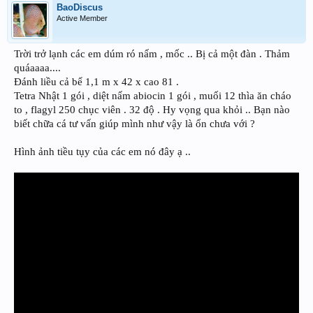
BaoDiscus
Active Member
Trời trở lạnh các em dúm ró nấm , mốc .. Bị cả một đàn . Thảm
quáaaaa....
Đánh liều cả bể 1,1 m x 42 x cao 81 .
Tetra Nhật 1 gói , diệt nấm abiocin 1 gói , muối 12 thìa ăn cháo
to , flagyl 250 chục viên . 32 độ . Hy vọng qua khỏi .. Bạn nào
biết chữa cá tư vấn giúp mình như vậy là ổn chưa với ?
Hình ảnh tiều tụy của các em nó đây ạ ..