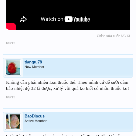
Chỉnh sửa cuối:
6/9/13
6/9/13
tlangtu78
New Member
Không cần phải nhiều loại thuốc thế. Theo mình cứ để sưởi đảm
bảo nhiệt độ 32 là được, xử lý vội quá ko biết có nhờn thuốc ko!
6/9/13
BaoDiscus
Active Member