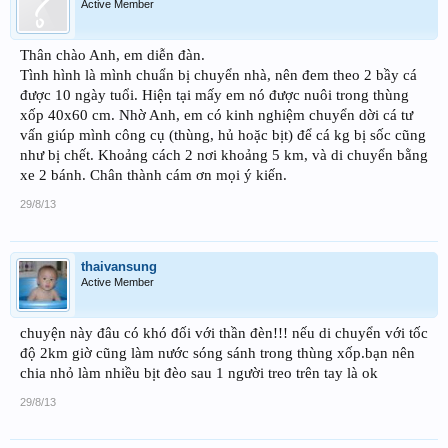
Active Member
Thân chào Anh, em diễn đàn.
Tình hình là mình chuẩn bị chuyển nhà, nên đem theo 2 bầy cá
được 10 ngày tuổi. Hiện tại mấy em nó được nuôi trong thùng
xốp 40x60 cm. Nhờ Anh, em có kinh nghiệm chuyển dời cá tư
vấn giúp mình công cụ (thùng, hủ hoặc bịt) để cá kg bị sốc cũng
như bị chết. Khoảng cách 2 nơi khoảng 5 km, và di chuyển bằng
xe 2 bánh. Chân thành cám ơn mọi ý kiến.
29/8/13
thaivansung
Active Member
chuyện này đâu có khó đối với thần đèn!!! nếu di chuyển với tốc
độ 2km giờ cũng làm nước sóng sánh trong thùng xốp.bạn nên
chia nhỏ làm nhiều bịt đèo sau 1 người treo trên tay là ok
29/8/13