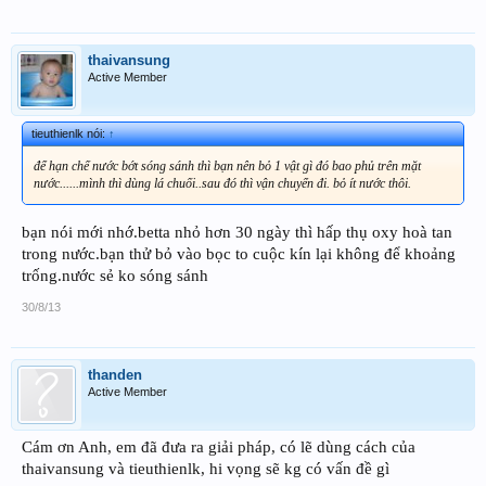
thaivansung
Active Member
tieuthienlk nói:
↑
để hạn chế nước bớt sóng sánh thì bạn nên bỏ 1 vật gì đó bao phủ trên mặt
nước......mình thì dùng lá chuối..sau đó thì vận chuyển đi. bỏ ít nước thôi.
bạn nói mới nhớ.betta nhỏ hơn 30 ngày thì hấp thụ oxy hoà tan
trong nước.bạn thử bỏ vào bọc to cuộc kín lại không để khoảng
trống.nước sẻ ko sóng sánh
30/8/13
thanden
Active Member
Cám ơn Anh, em đã đưa ra giải pháp, có lẽ dùng cách của
thaivansung và tieuthienlk, hi vọng sẽ kg có vấn đề gì