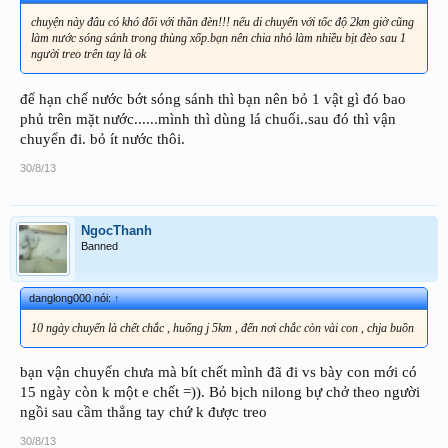
chuyện này đâu có khó đối với thần đèn!!! nếu di chuyển với tốc độ 2km giờ cũng
làm nước sóng sánh trong thùng xốp.bạn nên chia nhỏ làm nhiều bịt đèo sau 1
người treo trên tay là ok
để hạn chế nước bớt sóng sánh thì bạn nên bỏ 1 vật gì đó bao
phủ trên mặt nước......mình thì dùng lá chuối..sau đó thì vận
chuyển đi. bỏ ít nước thôi.
30/8/13
NgocThanh
Banned
danglong000 nói:
↑
10 ngày chuyển là chết chắc , huống j 5km , đến nơi chắc còn vài con , chja buồn
bạn vận chuyển chưa mà bít chết mình đã đi vs bày con mới có
15 ngày còn k một e chết =)). Bỏ bịch nilong bự chở theo người
ngồi sau cầm thẳng tay chứ k được treo
30/8/13