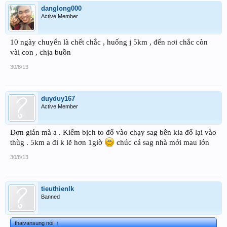
danglong000
Active Member
10 ngày chuyển là chết chắc , huống j 5km , đến nơi chắc còn
vài con , chja buồn
30/8/13
duyduy167
Active Member
Đơn giản mà a . Kiếm bịch to đổ vào chạy sag bên kia đổ lại vào
thùg . 5km a đi k lẽ hơn 1giờ
chúc cá sag nhà mới mau lớn
30/8/13
tieuthienlk
Banned
thaivansung nói:
↑