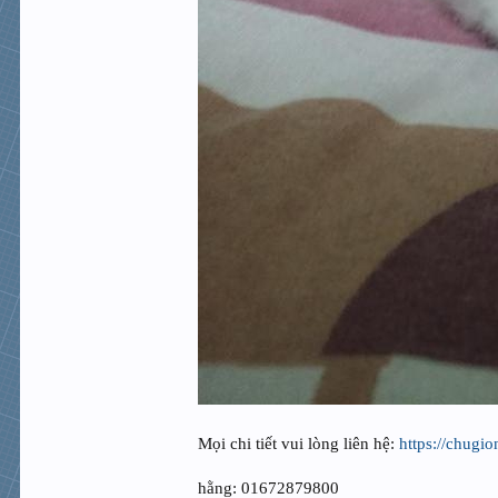
Mọi chi tiết vui lòng liên hệ:
https://chugi
hằng: 01672879800