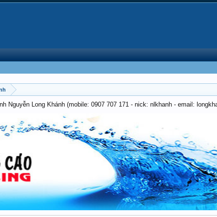
ảnh
anh Nguyễn Long Khánh (mobile: 0907 707 171 - nick: nlkhanh - email: long