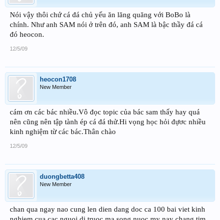
Nói vậy thôi chứ cá đá chủ yếu ăn lăng quăng với BoBo là
chính. Như anh SAM nói ở trên đó, anh SAM là bậc thầy đá cá
đó heocon.
12/5/09
heocon1708
New Member
cám ơn các bác nhiều.Vô đọc topic của bác sam thấy hay quá
nên cũng nên tập tành ép cá đá thử.Hi vọng học hỏi đựơc nhiều
kinh nghiệm từ các bác.Thân chào
12/5/09
duongbetta408
New Member
chan qua ngay nao cung len dien dang doc ca 100 bai viet kinh
nghiem cua cac nguoi di truoc ma song nuoc my nay chang tim