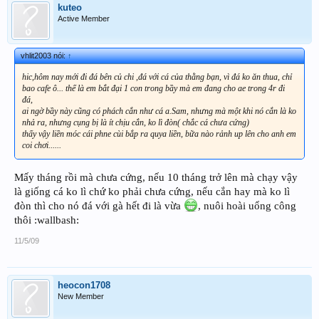
kuteo
Active Member
vhlit2003 nói:
↑
hic,hôm nay mới đi đá bên củ chi ,đá với cá của thằng bạn, vì đá ko ăn thua, chỉ
bao cafe ô... thế là em bắt đại 1 con trong bầy mà em đang cho ae trong 4r đi
đá,
ai ngờ bầy này cũng có phách cắn như cá a.Sam, nhưng mà một khi nó cắn là ko
nhả ra, nhưng cụng bị là ít chịu cắn, ko lì đòn( chắc cá chưa cứng)
thấy vậy liền móc cái phne cùi bắp ra quya liền, bữa nào rảnh up lên cho anh em
coi chơi......
Mấy tháng rồi mà chưa cứng, nếu 10 tháng trở lên mà chạy vậy
là giống cá ko lì chứ ko phải chưa cứng, nếu cắn hay mà ko lì
đòn thì cho nó đá với gà hết đi là vừa
, nuôi hoài uổng công
thôi :wallbash:
11/5/09
heocon1708
New Member