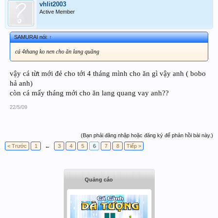
vhlit2003
Active Member
SAMURAI nói:
↑
cá 4thang ko nen cho ăn lang quăng
vậy cá từt mới đẻ cho tới 4 tháng mình cho ăn gì vậy anh ( bobo
hả anh)
còn cá mấy tháng mới cho ăn lang quang vay anh??
22/5/09
(Bạn phải đăng nhập hoặc đăng ký để phản hồi bài này.)
< Trước
1
←
3
4
5
6
7
8
Tiếp >
Quảng cáo