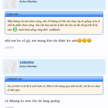
Active Member
kuteo nói:
↑
Mấy tháng rồi mà chưa cứng, nếu 10 tháng trở lên mà chạy vậy là giống cá ko lì
chứ ko phải chưa cứng, nếu cắn hay mà ko lì đòn thì cho nó đá với gà hết đi là
vừa
, nuôi hoài uổng công thôi :wallbash:
nhà em ko có gà, em mang kho tiu được ko anh
14/5/09
SAMURAI
Active Member
vhlit2003 nói:
↑
hic,cá mới có từ tết à anh Sam ơi, hôm tí`nh mang qua anh xổ đó, mà ko có chạn
vì nhỏ quá
cá 4thang ko nen cho ăn lang quăng
14/5/09