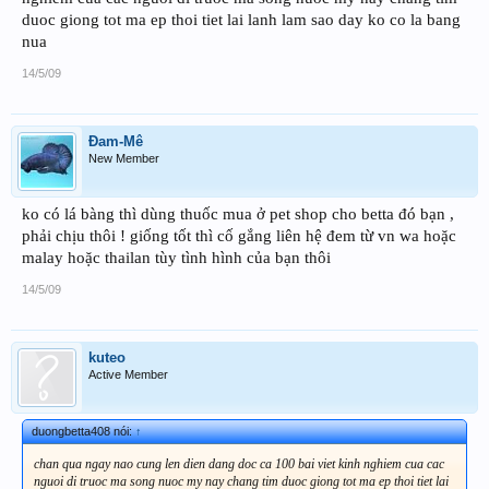
duoc giong tot ma ep thoi tiet lai lanh lam sao day ko co la bang
nua
14/5/09
Đam-Mê
New Member
ko có lá bàng thì dùng thuốc mua ở pet shop cho betta đó bạn ,
phải chịu thôi ! giống tốt thì cố gắng liên hệ đem từ vn wa hoặc
malay hoặc thailan tùy tình hình của bạn thôi
14/5/09
kuteo
Active Member
duongbetta408 nói:
↑
chan qua ngay nao cung len dien dang doc ca 100 bai viet kinh nghiem cua cac
nguoi di truoc ma song nuoc my nay chang tim duoc giong tot ma ep thoi tiet lai