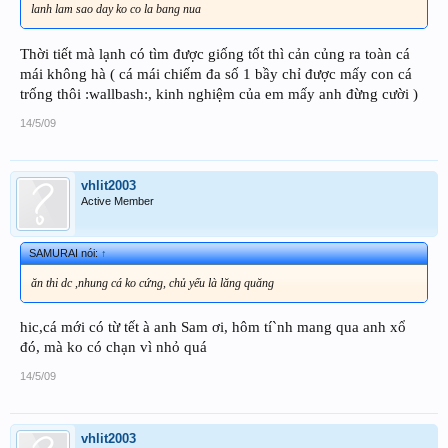
lanh lam sao day ko co la bang nua
Thời tiết mà lạnh có tìm được giống tốt thì cản củng ra toàn cá
mái không hà ( cá mái chiếm đa số 1 bầy chỉ được mấy con cá
trống thôi :wallbash:, kinh nghiệm của em mấy anh đừng cười )
14/5/09
vhlit2003
Active Member
SAMURAI nói:
↑
ăn thi dc ,nhung cá ko cứng, chủ yếu là lăng quăng
hic,cá mới có từ tết à anh Sam ơi, hôm tí`nh mang qua anh xổ
đó, mà ko có chạn vì nhỏ quá
14/5/09
vhlit2003