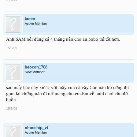
kuteo
Active Member
Anh SAM nói đúng cá 4 tháng nên cho ăn bobo thì tốt hơn.
15/5/09
heocon1708
New Member
sao mấy bác này xử ác với mấy con cá vậy.Con nào kô cứng thì
gom lại.chừng nào đi off mang cho em.Em về nuôi chơi cho đỡ
buồn
15/5/09
nhocchip_vt
Active Member