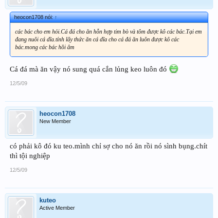
heocon1708 nói:
↑
các bác cho em hỏi.Cá đá cho ăn hỗn hợp tim bò và tôm được kô các bác.Tại em
đang nuôi cá dĩa.tính lấy thức ăn cá dĩa cho cá đá ăn luôn được kô các
bác.mong các bác hồi âm
Cá đá mà ăn vậy nó sung quá cắn lủng keo luôn đó
12/5/09
heocon1708
New Member
có phải kô đó ku teo.mình chỉ sợ cho nó ăn rồi nó sình bụng.chít
thì tội nghiệp
12/5/09
kuteo
Active Member