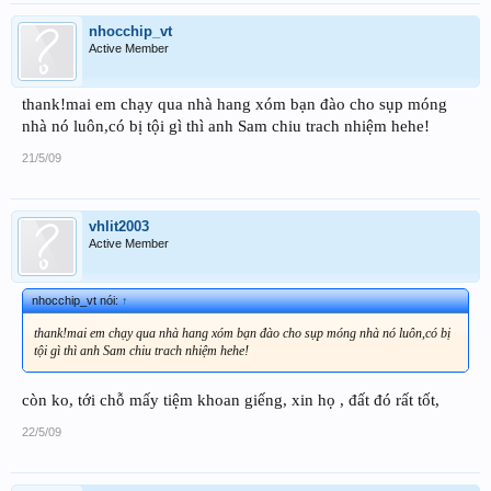
nhocchip_vt
Active Member
thank!mai em chạy qua nhà hang xóm bạn đào cho sụp móng
nhà nó luôn,có bị tội gì thì anh Sam chiu trach nhiệm hehe!
21/5/09
vhlit2003
Active Member
nhocchip_vt nói:
↑
thank!mai em chạy qua nhà hang xóm bạn đào cho sụp móng nhà nó luôn,có bị
tội gì thì anh Sam chiu trach nhiệm hehe!
còn ko, tới chỗ mấy tiệm khoan giếng, xin họ , đất đó rất tốt,
22/5/09