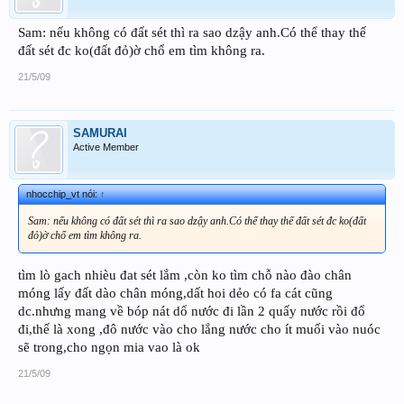
Sam: nếu không có đất sét thì ra sao dzậy anh.Có thể thay thế
đất sét đc ko(đất đỏ)ờ chổ em tìm không ra.
21/5/09
SAMURAI
Active Member
nhocchip_vt nói:
↑
Sam: nếu không có đất sét thì ra sao dzậy anh.Có thể thay thế đất sét đc ko(đất
đỏ)ờ chổ em tìm không ra.
tìm lò gach nhièu đat sét lắm ,còn ko tìm chỗ nào đào chân
móng lấy đất dào chân móng,dất hoi dẻo có fa cát cũng
dc.nhưng mang về bóp nát dổ nước đi lần 2 quấy nước rồi đổ
đi,thế là xong ,đô nước vào cho lắng nước cho ít muối vào nuóc
sẽ trong,cho ngọn mia vao là ok
21/5/09