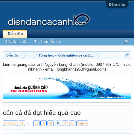
Đăng nhập
Diễn đàn
Bài viết gần đây
Tìm kiếm diễn đàn
Diễn đàn
...
Tổng hợp - Kinh nghiệm về cá đá - cá chọi
Liên hệ quảng cáo: anh Nguyễn Long Khánh (mobile: 0907 707 171 - nick:
nlkhanh - email: longkhanh1963@gmail.com)
cản cá đá đạt hiểu quả cao
< Trước
1
←
3
4
5
6
7
8
Tiếp >