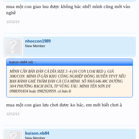
mua một con giao luu được không bác nhể! mình cũng mới vào
nghề
12/12/13
nhoccon1989
New Member
buison.nb84 nói:
↑
MÌNH CẦN BÁN ĐÀN CÁ DĨA SIZE 3 -4 (16 CON LOẠI RED ). GIÁ
30K/CON. MÌNH Ở GẦN KHU CÔNG NGHIỆP ĐÔNG XUYÊN TP.VT NẾU
BẠN RẢNH GHÉ THĂM ĐÀN CÁ CỦA MÌNH. SỐ NHÀ 646.48C ĐƯỜNG
30/4 PHƯỜNG RẠCH ĐỪA, TP VŨNG TÀU. MÌNH TÊN SƠN DT
0988391834 hoặc 0982920959. có bán lẻ
mua một con giao lưu chơi đươc ko bác, em mới biết chơi à
12/12/13
buison.nb84
New Member