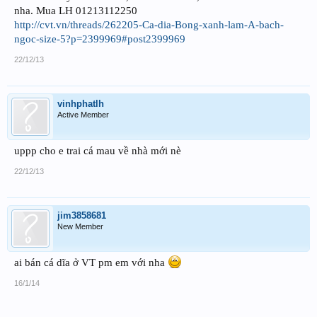
nha. Mua LH 01213112250
http://cvt.vn/threads/262205-Ca-dia-Bong-xanh-lam-A-bach-
ngoc-size-5?p=2399969#post2399969
22/12/13
vinhphatlh
Active Member
uppp cho e trai cá mau về nhà mới nè
22/12/13
jim3858681
New Member
ai bán cá dĩa ở VT pm em với nha
16/1/14