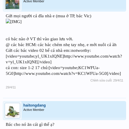
Active Member
Gửi mọi người cá đĩa nhà e (mua ở TP, bác Vic)
có bác nào ở VT thì vào giao lưu với.
@ các bác HCM: các bác chém nhẹ tay nhẹ, e mới nuôi cá àh
Gửi các bác video 02 bể cá nhà em::notworthy:
[video=youtube;yl_UK1xIQNE]http://www.youtube.com/watch?
v=yl_UK1xIQNE[/video]
cá con: size 1-2 17 chú:[video=youtube;KC1WFUa-
5G0]http://www.youtube.com/watch?v=KC1WFUa-5G0[/video]
Chỉnh sửa cuối:
29/4/11
29/4/11
haitongdang
Active Member
Bác cho nó ăn cái gì thế ạ?