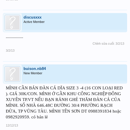
discusxxx
Active Member
...............
Chỉnh sửa cuối:
3/2/13
3/2/13
buison.nb84
New Member
MÌNH CẦN BÁN ĐÀN CÁ DĨA SIZE 3 -4 (16 CON LOẠI RED
). GIÁ 30K/CON. MÌNH Ở GẦN KHU CÔNG NGHIỆP ĐÔNG
XUYÊN TP.VT NẾU BẠN RẢNH GHÉ THĂM ĐÀN CÁ CỦA
MÌNH. SỐ NHÀ 646.48C ĐƯỜNG 30/4 PHƯỜNG RẠCH
ĐỪA, TP VŨNG TÀU. MÌNH TÊN SƠN DT 0988391834 hoặc
0982920959. có bán lẻ
12/12/13