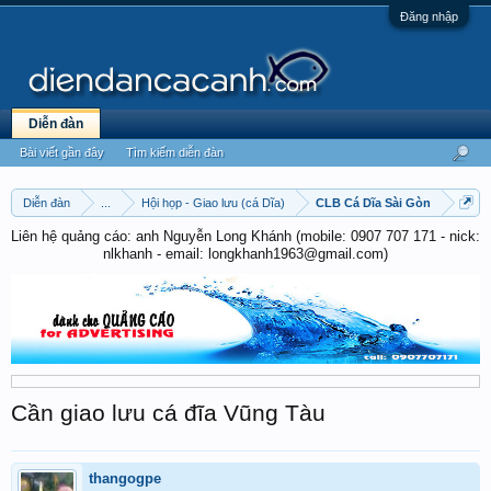
Đăng nhập
Diễn đàn
Bài viết gần đây
Tìm kiếm diễn đàn
Diễn đàn
...
Hội họp - Giao lưu (cá Dĩa)
CLB Cá Dĩa Sài Gòn
Liên hệ quảng cáo: anh Nguyễn Long Khánh (mobile: 0907 707 171 - nick:
nlkhanh - email: longkhanh1963@gmail.com)
Cần giao lưu cá đĩa Vũng Tàu
thangogpe