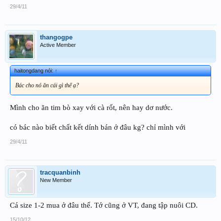
29/4/11
thangogpe
Active Member
haitongdang nói:
↑
Bác cho nó ăn cái gì thế ạ?
Mình cho ăn tim bò xay với cà rốt, nên hay dơ nước.
có bác nào biết chất kết dính bán ở đâu kg? chỉ mình với
29/4/11
tracquanbinh
New Member
Cá size 1-2 mua ở đâu thế. Tớ cũng ở VT, đang tập nuôi CD.
15/10/12