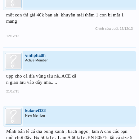
một con thì giá 40k bạn ah. khuyến mãi thêm 1 con bị mất 1
mang
Chỉnh sửa cuối:
13/12/13
12/12/13
vinhphatlh
Active Member
upp cho cá đỉa vũng tàu nè..ACE cầ
n giao luu vào đây nha.....
21/12/13
kutanvt123
New Member
Mình bán lẻ cá dĩa bong xanh , bach ngọc , lam A cho các bạn
mới chơi đây. Bx 50k/1c , Lam A 60k/1c ,BN 80k/1c tất cả size 5