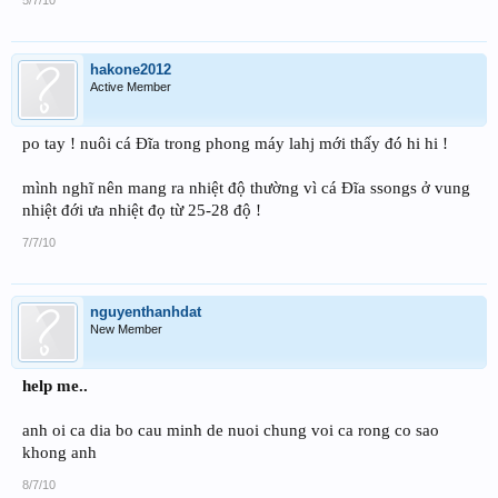
hakone2012
Active Member
po tay ! nuôi cá Đĩa trong phong máy lahj mới thấy đó hi hi !
mình nghĩ nên mang ra nhiệt độ thường vì cá Đĩa ssongs ở vung
nhiệt đới ưa nhiệt đọ từ 25-28 độ !
7/7/10
nguyenthanhdat
New Member
help me..
anh oi ca dia bo cau minh de nuoi chung voi ca rong co sao
khong anh
8/7/10