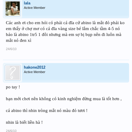
lala
Active Member
Các anh ơi cho em hỏi có phải cá đĩa cứ abino là mẳt đỏ phải ko
em thấy ở chợ mơ có cá đĩa vàng size bé lắm chắc tầm 4-5 nó
bảo là abino 1tr5 1 đôi nhưng mà em sợ bị bụp nên đi luôn mà
mẳt nó đen xì
24/6/10
hakone2012
Active Member
po tay !
bạn mới chơi nên không có kinh nghiệm đừng mua là tốt hơn ,
cá abino thì nhin tròng mắt nó màu đỏ tươi !
nhin là biết liền hà !
24/6/10