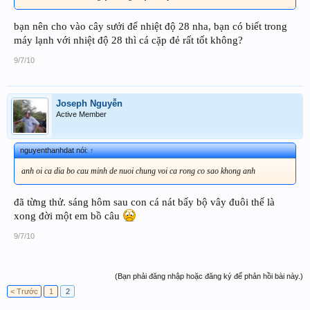
bạn nên cho vào cây sưởi để nhiệt độ 28 nha, bạn có biết trong
máy lạnh với nhiệt độ 28 thì cá cặp đẻ rất tốt không?
9/7/10
Joseph Nguyễn
Active Member
nguyenthanhdat nói:
↑
anh oi ca dia bo cau minh de nuoi chung voi ca rong co sao khong anh
đã từng thử. sáng hôm sau con cá nát bấy bộ vây đuôi thế là
xong đời một em bồ câu
9/7/10
(Bạn phải đăng nhập hoặc đăng ký để phản hồi bài này.)
< Trước
1
2