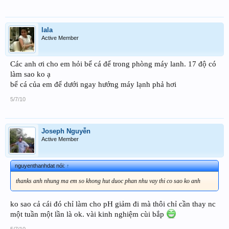
lala
Active Member
Các anh ơi cho em hỏi bể cá để trong phòng máy lanh. 17 độ có
làm sao ko ạ
bể cá của em để dưới ngay hướng máy lạnh phả hơi
5/7/10
Joseph Nguyễn
Active Member
nguyenthanhdat nói:
↑
thanks anh nhung ma em so khong hut duoc phan nhu vay thi co sao ko anh
ko sao cả cái đó chỉ làm cho pH giảm đi mà thôi chỉ cần thay nc
một tuần một lần là ok. vài kinh nghiệm cùi bắp
5/7/10