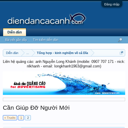
Đăng nhập
Diễn đàn
Bài viết gần đây
Tìm kiếm diễn đàn
Diễn đàn
...
Tổng hợp - kinh nghiệm về cá Dĩa
Liên hệ quảng cáo: anh Nguyễn Long Khánh (mobile: 0907 707 171 - nick:
nlkhanh - email: longkhanh1963@gmail.com)
Cần Giúp Đỡ Người Mới
< Trước
1
2