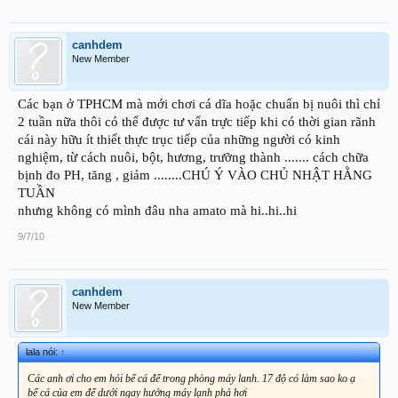
canhdem
New Member
Các bạn ở TPHCM mà mới chơi cá dĩa hoặc chuẩn bị nuôi thì chỉ
2 tuần nữa thôi có thể được tư vấn trực tiếp khi có thời gian rãnh
cái này hữu ít thiết thực trục tiếp của những người có kinh
nghiệm, từ cách nuôi, bột, hương, trưỡng thành ....... cách chữa
bịnh đo PH, tăng , giảm ........CHÚ Ý VÀO CHỦ NHẬT HẰNG
TUẦN
nhưng không có mình đâu nha amato mà hi..hi..hi
9/7/10
canhdem
New Member
lala nói:
↑
Các anh ơi cho em hỏi bể cá để trong phòng máy lanh. 17 độ có làm sao ko ạ
bể cá của em để dưới ngay hướng máy lạnh phả hơi