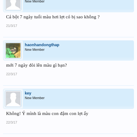
New Member
Cá bột 7 ngày tuổi màu hơi lợt có bị sao không ?
21/3/17
haonhandongthap
New Member
mới 7 ngày đòi lên màu gì bạn?
22/3/17
key
New Member
Không! Ý mình là màu con đậm con lợt ấy
22/3/17