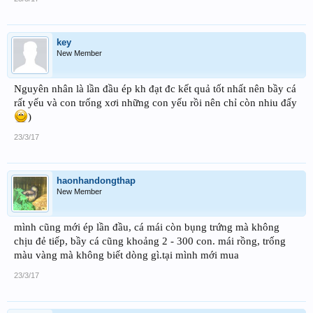
key
New Member
Nguyên nhân là lần đầu ép kh đạt đc kết quả tốt nhất nên bầy cá
rất yếu và con trống xơi những con yếu rồi nên chỉ còn nhiu đấy
)
23/3/17
haonhandongthap
New Member
mình cũng mới ép lần đầu, cá mái còn bụng trứng mà không
chịu đẻ tiếp, bầy cá cũng khoảng 2 - 300 con. mái rồng, trống
màu vàng mà không biết dòng gì.tại mình mới mua
23/3/17