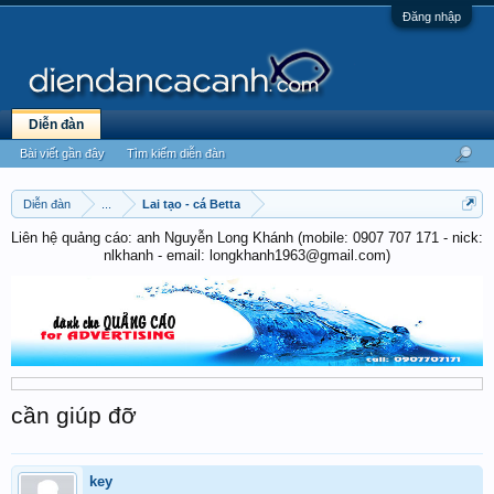
Đăng nhập
Diễn đàn
Bài viết gần đây
Tìm kiếm diễn đàn
Diễn đàn
...
Lai tạo - cá Betta
Liên hệ quảng cáo: anh Nguyễn Long Khánh (mobile: 0907 707 171 - nick:
nlkhanh - email: longkhanh1963@gmail.com)
cần giúp đỡ
key