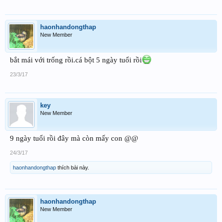
haonhandongthap
New Member
bắt mái với trống rồi.cá bột 5 ngày tuổi rồi
23/3/17
key
New Member
9 ngày tuổi rồi đây mà còn mấy con @@
24/3/17
haonhandongthap
thích bài này.
haonhandongthap
New Member