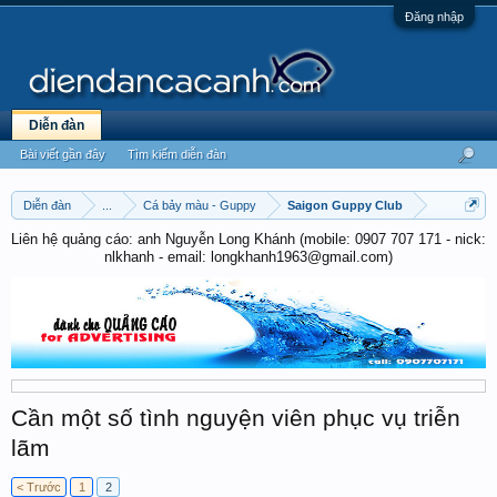
Đăng nhập
Diễn đàn
Bài viết gần đây
Tìm kiếm diễn đàn
Diễn đàn
...
Cá bảy màu - Guppy
Saigon Guppy Club
Liên hệ quảng cáo: anh Nguyễn Long Khánh (mobile: 0907 707 171 - nick:
nlkhanh - email: longkhanh1963@gmail.com)
Cần một số tình nguyện viên phục vụ triễn
lãm
< Trước
1
2