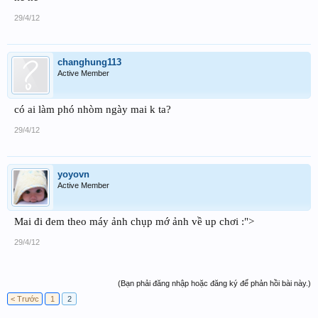
29/4/12
changhung113
Active Member
có ai làm phó nhòm ngày mai k ta?
29/4/12
yoyovn
Active Member
Mai đi đem theo máy ảnh chụp mớ ảnh về up chơi :">
29/4/12
(Bạn phải đăng nhập hoặc đăng ký để phản hồi bài này.)
< Trước
1
2