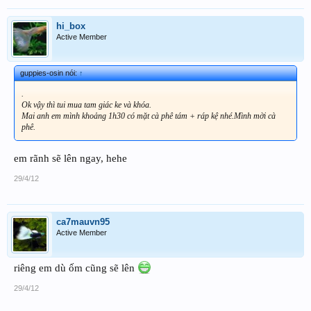
hi_box
Active Member
guppies-osin nói:
↑
.
Ok vậy thì tui mua tam giác ke và khóa.
Mai anh em mình khoảng 1h30 có mặt cà phê tám + ráp kệ nhé.Mình mời cà
phê.
em rãnh sẽ lên ngay, hehe
29/4/12
ca7mauvn95
Active Member
riêng em dù ốm cũng sẽ lên
29/4/12