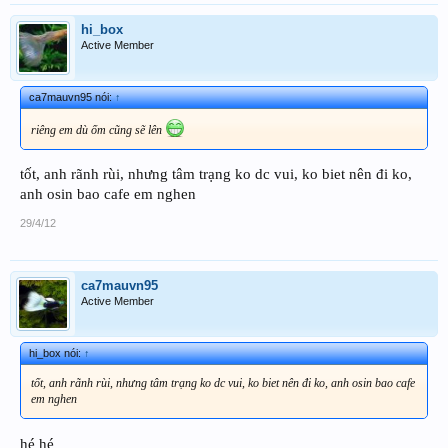
hi_box
Active Member
ca7mauvn95 nói:
↑
riêng em dù ốm cũng sẽ lên
tốt, anh rãnh rùi, nhưng tâm trạng ko dc vui, ko biet nên đi ko,
anh osin bao cafe em nghen
29/4/12
ca7mauvn95
Active Member
hi_box nói:
↑
tốt, anh rãnh rùi, nhưng tâm trạng ko dc vui, ko biet nên đi ko, anh osin bao cafe
em nghen
hé hé