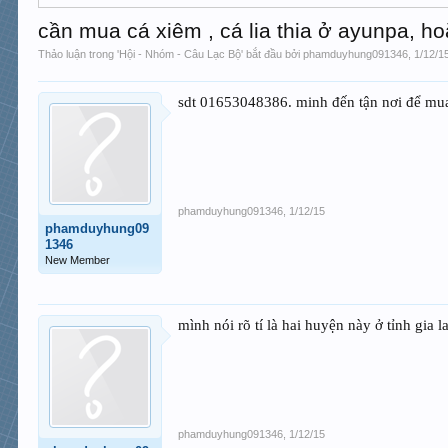
cần mua cá xiêm , cá lia thia ở ayunpa, ho
Thảo luận trong '
Hội - Nhóm - Câu Lạc Bộ
' bắt đầu bởi
phamduyhung091346
,
1/12/1
sdt 01653048386. minh đến tận nơi để mu
phamduyhung091346
,
1/12/15
phamduyhung09
1346
New Member
mình nói rõ tí là hai huyện này ở tỉnh gia l
phamduyhung091346
,
1/12/15