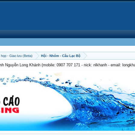
 họp - Giao lưu (Betta)
Hội - Nhóm - Câu Lạc Bộ
anh Nguyễn Long Khánh (mobile: 0907 707 171 - nick: nlkhanh - email: long