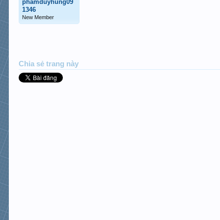
phamduyhung09
1346
New Member
Chia sẻ trang này