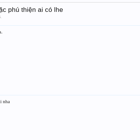
ặc phú thiện ai có lhe
5
.
a.
ai nha