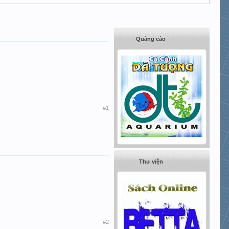
Quảng cáo
#1
Thư viện
#2