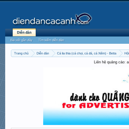
Diễn đàn
Bài viết gần đây
Tìm kiếm diễn đàn
Trang chủ
Diễn đàn
Cá lia thia (cá chọi, cá đá, cá Xiêm) - Betta
Hội
Liên hệ quảng cáo: 