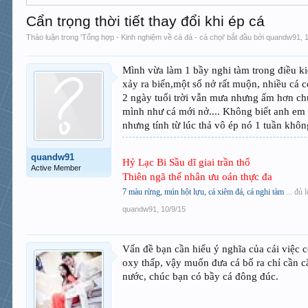
Cẩn trọng thời tiết thay đổi khi ép cá
Thảo luận trong '
Tổng hợp - Kinh nghiệm về cá đá - cá chọi
' bắt đầu bởi
quandw91
,
Mình vừa làm 1 bầy nghi tàm trong điều k
xảy ra biến,một số nở rất muộn, nhiều cá c
2 ngày tuổi trời vẫn mưa nhưng ấm hơn chú
mình như cá mới nở.... Không biết anh em
nhưng tính từ lúc thả vô ép nó 1 tuần không
quandw91
Hỷ Lạc Bi Sầu dĩ giai trần thổ
Active Member
Thiên ngã thế nhân ưu oán thực đa
7 màu rừng, mún hột lựu, cá xiêm đá, cá nghi tàm
... đủ l
quandw91
,
10/9/15
Vấn đề bạn cần hiểu ý nghĩa của cái việc c
oxy thấp, vậy muốn đưa cá bố ra chỉ cần c
nước, chúc bạn có bầy cá đông đúc.