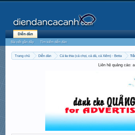
Diễn đàn
Bài viết gần đây
Tìm kiếm diễn đàn
Trang chủ
Diễn đàn
Cá lia thia (cá chọi, cá đá, cá Xiêm) - Betta
Tổ
Liên hệ quảng cáo: 