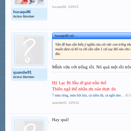
hucaqu86
,
10/9/15
hucaqu86
Active Member
hucaqu86 nói:
↑
Vấn đề bạn cần hiểu ý nghĩa của cái việc con trống nh
muốn đưa cá bố ra chỉ cần cắm 1 cái sục khí vào cho 
đúc.
MÌnh vừa vớt trống rồi. Nó quá mệt rồi tr
quandw91
Active Member
Hỷ Lạc Bi Sầu dĩ giai trần thổ
Thiên ngã thế nhân ưu oán thực đa
7 màu rừng, mún hột lựu, cá xiêm đá, cá nghi tàm
... đủ l
quandw91
,
10/9/15
Hay quá!