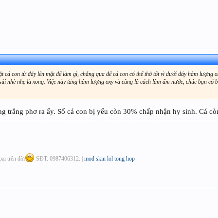
ặt cá con từ đáy lên mặt để làm gì, chẳng qua để cá con có thể thở tốt vì dưới đáy hàm lượng o
sủi nhè nhẹ là xong. Việc này tăng hàm lượng oxy và cũng là cách làm ấm nước, chúc bạn có 
ông trắng phơ ra ấy. Số cá con bị yếu còn 30% chấp nhận hy sinh. Cá c
oại trên đời
SĐT: 0987406312. |
mod skin lol tong hop