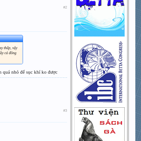
#2
xy thấp, vậy
bầy cá đông
òn quá nhỏ để sục khí ko được
#3