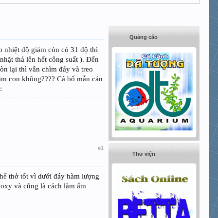
Quảng cáo
 nhiệt độ giảm còn có 31 độ thì
nhặt thả lên hết công suất ). Đến
n lại thì vẫn chìm đáy và treo
chăm con không???? Cá bố mẫn cán
:
#1
Thư viện
thể thở tốt vì dưới đáy hàm lượng
g oxy và cũng là cách làm ấm