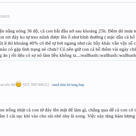
10/9/15
.
iện nắng nóng 36 độ, cá con bắt đầu nở sau khoảng 25h. Đêm đó mưa to
on rơi đáy ko tự treo mình được lên ổ như bình thường ( mặc dầu cá bố 
t ít thì khoảng 40% có thể tự bơi ngang như các bầy khác vẫn vậy số cò
 nào có gặp tình trạng nè chưa? Có nên giữ con cá bố thêm vài ngày 
 ăn j rồi liệu có sợ nó làm liều không ta...:wallbash::wallbash::wallbash
oại trên đời
SĐT: 0987406312. |
mod skin lol tong hop
on trống nhặt cá con từ đáy lên mặt để làm gì, chẳng qua để cá con có 
ắm 1 cái sục khí vào cho sủi nhè nhẹ là xong. Việc này tăng hàm lượn