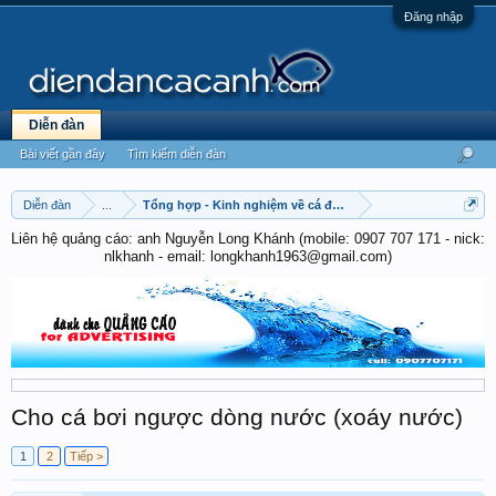
Đăng nhập
Diễn đàn
Bài viết gần đây
Tìm kiếm diễn đàn
Diễn đàn
...
Tổng hợp - Kinh nghiệm về cá đá - cá chọi
Liên hệ quảng cáo: anh Nguyễn Long Khánh (mobile: 0907 707 171 - nick:
nlkhanh - email: longkhanh1963@gmail.com)
Cho cá bơi ngược dòng nước (xoáy nước)
1
2
Tiếp >