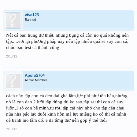
viva123
Banned
Nết cá bạn hung dữ thiệt, nhưng bụng cá còn no quá không nên
tập.....với lại phương pháp này nếu tập nhiều quá sẽ suy con cá,
chúc bạn test cá thành công
2/10/12
Apolo2704
Active Member
cách này tập con cá dẻo dai ghê lắm,lực phi như tên bắn,nhưng
nó là con dao 2 lưỡi,tập đúng thì ko sao,tập sai thì con cá suy
luôn,1 số con bể mình,tự rót..tập cái này nhớ cho tập cắn chai
nữa nha pác,lực đuôi kinh hồn mà lực miệng ko có thì cá mình
dễ banh mõ lắm đó..e đã từng thữ nên góp ý thế thôi
2/10/12