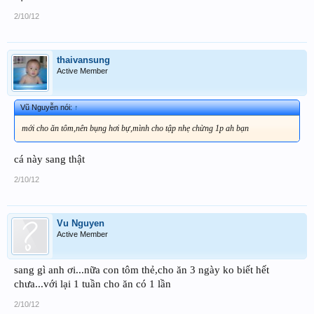
2/10/12
thaivansung
Active Member
Vũ Nguyễn nói:
↑
mới cho ăn tôm,nên bụng hơi bự,mình cho tập nhẹ chừng 1p ah bạn
cá này sang thật
2/10/12
Vu Nguyen
Active Member
sang gì anh ơi...nữa con tôm thẻ,cho ăn 3 ngày ko biết hết
chưa...với lại 1 tuần cho ăn có 1 lần
2/10/12