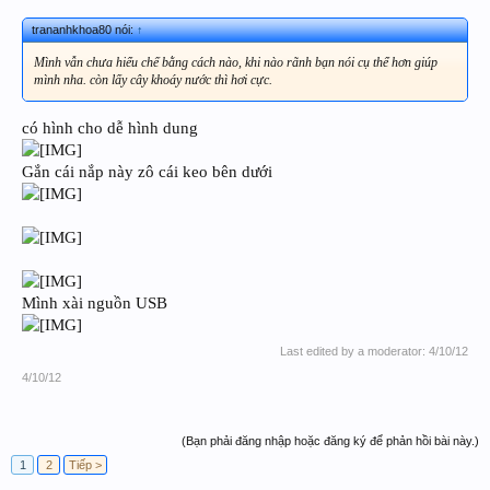
trananhkhoa80 nói:
↑
Mình vẫn chưa hiểu chế bằng cách nào, khi nào rãnh bạn nói cụ thể hơn giúp
mình nha. còn lấy cây khoáy nước thì hơi cực.
có hình cho dễ hình dung
Gắn cái nắp này zô cái keo bên dưới
Mình xài nguồn USB
Last edited by a moderator:
4/10/12
4/10/12
(Bạn phải đăng nhập hoặc đăng ký để phản hồi bài này.)
1
2
Tiếp >