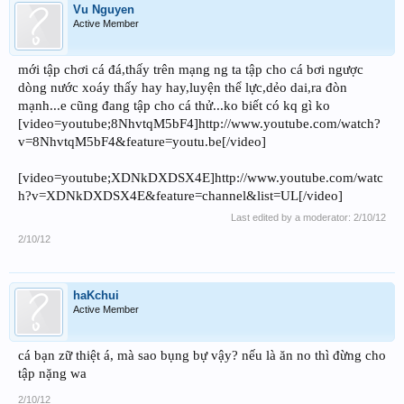
Vu Nguyen
Active Member
mới tập chơi cá đá,thấy trên mạng ng ta tập cho cá bơi ngược
dòng nước xoáy thấy hay hay,luyện thể lực,dẻo dai,ra đòn
mạnh...e cũng đang tập cho cá thử...ko biết có kq gì ko
[video=youtube;8NhvtqM5bF4]http://www.youtube.com/watch?
v=8NhvtqM5bF4&feature=youtu.be[/video]
[video=youtube;XDNkDXDSX4E]http://www.youtube.com/watc
h?v=XDNkDXDSX4E&feature=channel&list=UL[/video]
Last edited by a moderator:
2/10/12
2/10/12
haKchui
Active Member
cá bạn zữ thiệt á, mà sao bụng bự vậy? nếu là ăn no thì đừng cho
tập nặng wa
2/10/12