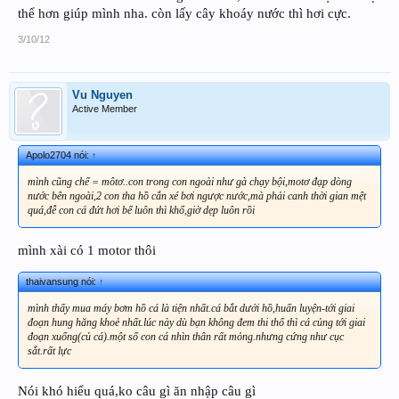
thể hơn giúp mình nha. còn lấy cây khoáy nước thì hơi cực.
3/10/12
Vu Nguyen
Active Member
Apolo2704 nói:
↑
mình cũng chế = môtơ..con trong con ngoài như gà chạy bội,motơ đạp dòng
nước bên ngoài,2 con tha hồ cắn xé bơi ngược nước,mà phải canh thời gian mệt
quá,đễ con cá đứt hơi bể luôn thì khổ,giờ dẹp luôn rồi
mình xài có 1 motor thôi
thaivansung nói:
↑
mình thấy mua máy bơm hồ cá là tiện nhất.cá bắt dưới hồ,huấn luyện-tới giai
đoạn hung hăng khoẻ nhất.lúc này dù bạn không đem thi thố thì cá củng tới giai
đoạn xuống(củ cá).một số con cá nhìn thân rất mỏng.nhưng cứng như cục
sắt.rất lực
Nói khó hiểu quá,ko câu gì ăn nhập câu gì