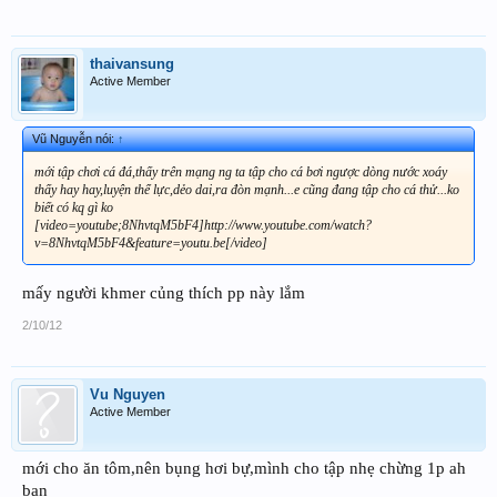
thaivansung
Active Member
Vũ Nguyễn nói:
↑
mới tập chơi cá đá,thấy trên mạng ng ta tập cho cá bơi ngược dòng nước xoáy
thấy hay hay,luyện thể lực,dẻo dai,ra đòn mạnh...e cũng đang tập cho cá thử...ko
biết có kq gì ko
[video=youtube;8NhvtqM5bF4]http://www.youtube.com/watch?
v=8NhvtqM5bF4&feature=youtu.be[/video]
mấy người khmer củng thích pp này lắm
2/10/12
Vu Nguyen
Active Member
mới cho ăn tôm,nên bụng hơi bự,mình cho tập nhẹ chừng 1p ah
bạn