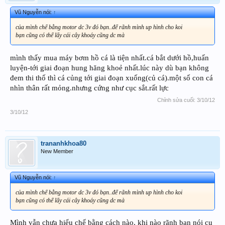
Vũ Nguyễn nói:
↑
của mình chế bằng motor dc 3v đó bạn..để rãnh mình up hình cho koi
bạn cũng có thể lấy cái cây khoáy cũng dc mà
mình thấy mua máy bơm hồ cá là tiện nhất.cá bắt dưới hồ,huấn
luyện-tới giai đoạn hung hăng khoẻ nhất.lúc này dù bạn không
đem thi thố thì cá củng tới giai đoạn xuống(củ cá).một số con cá
nhìn thân rất mỏng.nhưng cứng như cục sắt.rất lực
Chỉnh sửa cuối:
3/10/12
3/10/12
trananhkhoa80
New Member
Vũ Nguyễn nói:
↑
của mình chế bằng motor dc 3v đó bạn..để rãnh mình up hình cho koi
bạn cũng có thể lấy cái cây khoáy cũng dc mà
Mình vẫn chưa hiểu chế bằng cách nào, khi nào rãnh bạn nói cụ