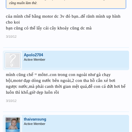
cũng muốn làm thử.
của mình chế bằng motor dc 3v đó bạn..để rãnh mình up hình
cho koi
bạn cũng có thể lấy cái cây khoáy cũng dc mà
3/10/12
Apolo2704
Active Member
mình cũng chế = môtơ..con trong con ngoài như gà chạy
bội,motơ đạp dòng nước bên ngoài,2 con tha hồ cắn xé bơi
ngược nước,mà phải canh thời gian mệt quá,đễ con cá đứt hơi bể
luôn thì khổ,giờ dẹp luôn rồi
3/10/12
thaivansung
Active Member