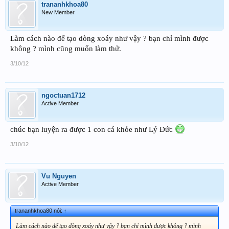
trananhkhoa80
New Member
Làm cách nào để tạo dòng xoáy như vậy ? bạn chỉ mình được
không ? mình cũng muốn làm thử.
3/10/12
ngoctuan1712
Active Member
chúc bạn luyện ra được 1 con cá khỏe như Lý Đức
3/10/12
Vu Nguyen
Active Member
trananhkhoa80 nói:
↑
Làm cách nào để tạo dòng xoáy như vậy ? bạn chỉ mình được không ? mình