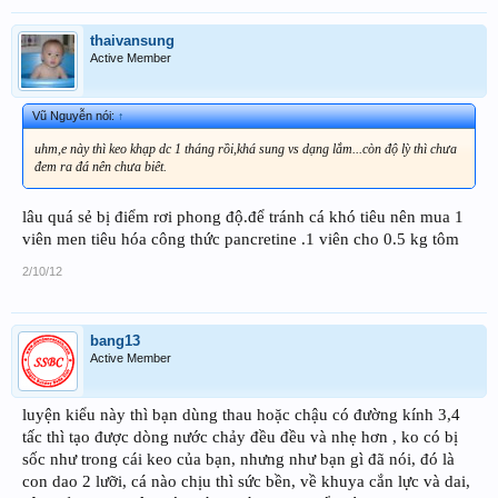
thaivansung
Active Member
Vũ Nguyễn nói:
↑
uhm,e này thì keo khạp dc 1 tháng rồi,khá sung vs dạng lắm...còn độ lỳ thì chưa
đem ra đá nên chưa biêt.
lâu quá sẻ bị điểm rơi phong độ.để tránh cá khó tiêu nên mua 1
viên men tiêu hóa công thức pancretine .1 viên cho 0.5 kg tôm
2/10/12
bang13
Active Member
luyện kiểu này thì bạn dùng thau hoặc chậu có đường kính 3,4
tấc thì tạo được dòng nước chảy đều đều và nhẹ hơn , ko có bị
sốc như trong cái keo của bạn, nhưng như bạn gì đã nói, đó là
con dao 2 lưỡi, cá nào chịu thì sức bền, về khuya cắn lực và dai,