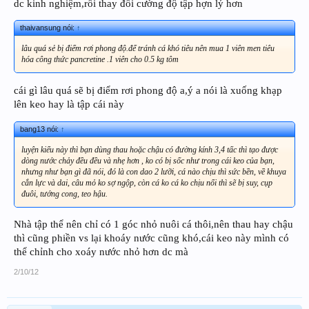
dc kinh nghiệm,rồi thay đổi cường độ tập hợn lý hơn
thaivansung nói:
↑
lâu quá sẻ bị điểm rơi phong độ.để tránh cá khó tiêu nên mua 1 viên men tiêu
hóa công thức pancretine .1 viên cho 0.5 kg tôm
cái gì lâu quá sẽ bị điểm rơi phong độ a,ý a nói là xuống khạp
lên keo hay là tập cái này
bang13 nói:
↑
luyện kiểu này thì bạn dùng thau hoặc chậu có đường kính 3,4 tấc thì tạo được
dòng nước chảy đều đều và nhẹ hơn , ko có bị sốc như trong cái keo của bạn,
nhưng như bạn gì đã nói, đó là con dao 2 lưỡi, cá nào chịu thì sức bền, về khuya
cắn lực và dai, câu mỏ ko sợ ngộp, còn cá ko cá ko chịu nổi thì sẽ bị suy, cụp
đuôi, tướng cong, teo hậu.
Nhà tập thể nên chỉ có 1 góc nhỏ nuôi cá thôi,nên thau hay chậu
thì cũng phiền vs lại khoáy nước cũng khó,cái keo này mình có
thể chỉnh cho xoáy nước nhỏ hơn dc mà
2/10/12