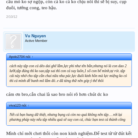
câu mỏ ko sợ ngộp, còn cá ko cá ko chịu nổi thì sẽ bị suy, cụp
đuôi, tướng cong, teo hậu.
2/10/12
Vu Nguyen
Active Member
Apolo2704 nói:
↑
cách này tập con cá dẻo dai ghê lắm,lực phi như tên bắn,nhưng nó là con dao 2
lưỡi,tập đúng thì ko sao,tập sai thì con cá suy luôn,1 số con bể mình,tự rót..tập
cái này nhớ cho tập cắn chai nữa nha pác,lực đuôi kinh hồn mà lực miệng ko có
thì cá mình dễ banh mõ lắm đó..e đã từng thữ nên góp ý thế thôi
cám ơn bro,cắn chai là sao bro nói rõ hơn chút dc ko
viva123 nói:
↑
Nết cá bạn hung dữ thiệt, nhưng bụng cá còn no quá không nên tập.....với lại
phương pháp này nếu tập nhiều quá sẽ suy con cá, chúc bạn test cá thành công
Mình chỉ mới chơi thôi còn non kinh nghiệm.Để test từ từ đút kết