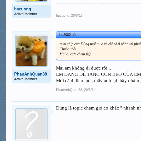
hacuong
Active Member
hacuong
,
20/8/11
lcd2002 nói:
↑
mini ship của Dũng mới mua về chỉ có 8 phân thì phải
Chuồn thôi....
Mai đi cafe chém tiếp
Mai em không đi được rồi...
PhanAnhQuan88
EM ĐANG ĐỂ TANG CON BEO CỦA EM ANH Ạ .
Active Member
Mới cả đi liên tục , mấy anh lại thấy nhàm
PhanAnhQuan88
,
20/8/11
Đúng là topic chém gió có khác " nhanh nh