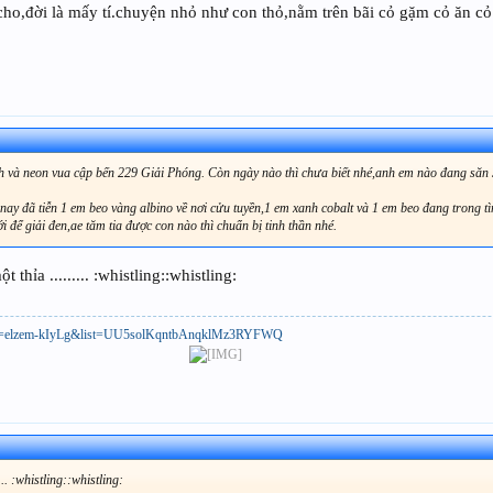
về cho,đời là mấy tí.chuyện nhỏ như con thỏ,nằm trên bãi cỏ gặm cỏ ăn cỏ
ch và neon vua cập bến 229 Giải Phóng. Còn ngày nào thì chưa biết nhé,anh em nào đang săn
i nay đã tiễn 1 em beo vàng albino về nơi cửu tuyền,1 em xanh cobalt và 1 em beo đang trong t
i để giải đen,ae tăm tia được con nào thì chuẩn bị tinh thần nhé.
thỉa ......... :whistling::whistling:
h?v=elzem-kIyLg&list=UU5solKqntbAnqklMz3RYFWQ
... :whistling::whistling: