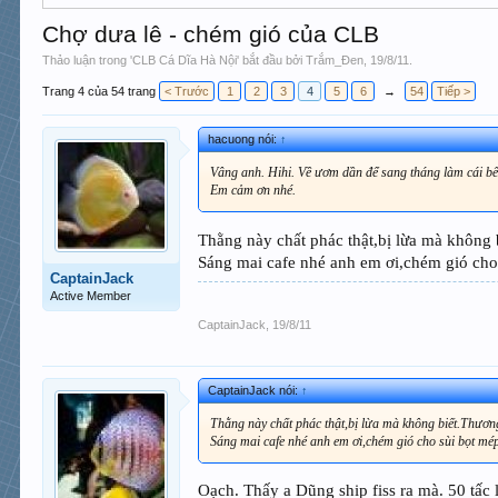
Chợ dưa lê - chém gió của CLB
Thảo luận trong '
CLB Cá Dĩa Hà Nội
' bắt đầu bởi
Trắm_Đen
,
19/8/11
.
Trang 4 của 54 trang
< Trước
1
2
3
4
5
6
→
54
Tiếp >
hacuong nói:
↑
Vâng anh. Hihi. Về ươm dần để sang tháng làm cái bể
Em cảm ơn nhé.
Thằng này chất phác thật,bị lừa mà không 
Sáng mai cafe nhé anh em ơi,chém gió cho
CaptainJack
Active Member
CaptainJack
,
19/8/11
CaptainJack nói:
↑
Thằng này chất phác thật,bị lừa mà không biết.Thươn
Sáng mai cafe nhé anh em ơi,chém gió cho sùi bọt mép
Oạch. Thấy a Dũng ship fiss ra mà. 50 tấc l