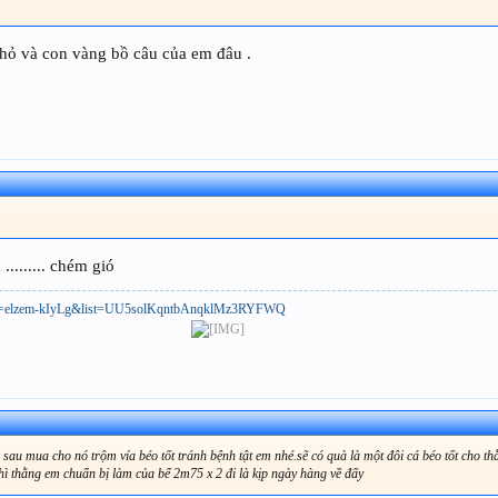
hỏ và con vàng bồ câu của em đâu .
........ chém gió
h?v=elzem-kIyLg&list=UU5solKqntbAnqklMz3RYFWQ
sau mua cho nó trộm vía béo tốt tránh bệnh tật em nhé.sẽ có quà là một đôi cá béo tốt cho t
ì thằng em chuẩn bị làm của bể 2m75 x 2 đi là kịp ngày hàng về đấy