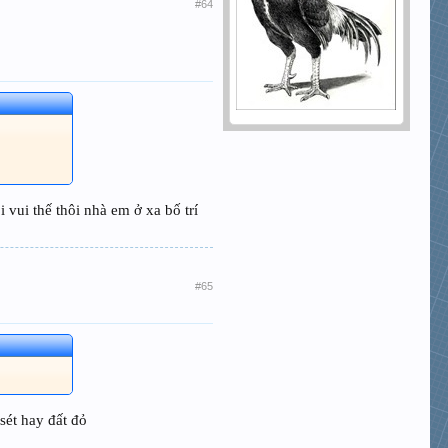
#64
vui thế thôi nhà em ở xa bố trí
#65
 sét hay đất đỏ