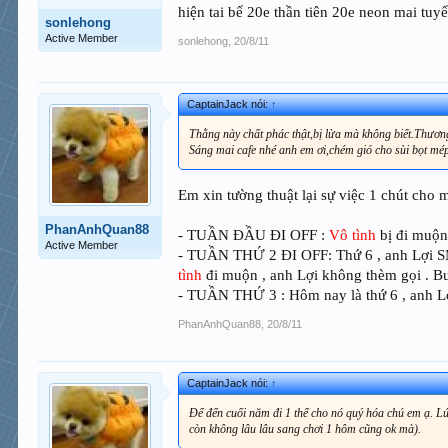
hiện tai bể 20e thần tiên 20e neon mai tuy
sonlehong
Active Member
sonlehong
,
20/8/11
CaptainJack nói:
↑
Thằng này chất phác thật,bị lừa mà không biết.Thươn
Sáng mai cafe nhé anh em ơi,chém gió cho sùi bọt mép
Em xin tường thuật lại sự việc 1 chút cho m
PhanAnhQuan88
- TUẦN ĐẦU ĐI OFF :
Vô tình
bị đi muộn 
Active Member
- TUẦN THỨ 2 ĐI OFF: Thứ 6 , anh Lợi SM
tình
đi muộn , anh Lợi không thèm gọi . Bu
- TUẦN THỨ 3 : Hôm nay là thứ 6 , anh Lợ
PhanAnhQuan88
,
20/8/11
CaptainJack nói:
↑
Để đến cuối năm đi 1 thể cho nó quý hóa chú em ạ. Lúc
còn không lâu lâu sang chơi 1 hôm cũng ok mà).