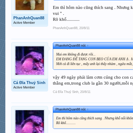
Em thì hôm nào cũng thích sang . Nhưng kh
vui " .
PhanAnhQuan88
Rõ khổ...........
Active Member
PhanAnhQuan88
,
20/8/11
PhanAnhQuan88 nói:
↑
Mai em không đi được rồi...
EM ĐANG ĐỂ TANG CON BEO CỦA EM ANH Ạ . Hết 1 tuầ
Mới cả đi liên tục , mấy anh lại thấy nhàm , ngứa mắt,
vậy 49 ngày phải làm cơm cúng cho con cá,
Cá Đĩa Thuỷ Sinh
thằng em,trong club la gần 30 người,mỗi n
Active Member
Cá Đĩa Thuỷ Sinh
,
20/8/11
PhanAnhQuan88 nói:
↑
Em thì hôm nào cũng thích sang . Nhưng khỗ nỗi không
Rõ khổ...........