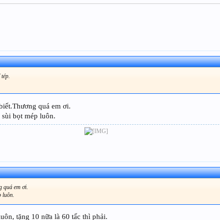
 tép.
biết.Thương quá em ơi.
 sùi bọt mép luôn.
g quá em ơi.
 luôn.
uôn, tặng 10 nữa là 60 tấc thì phải.