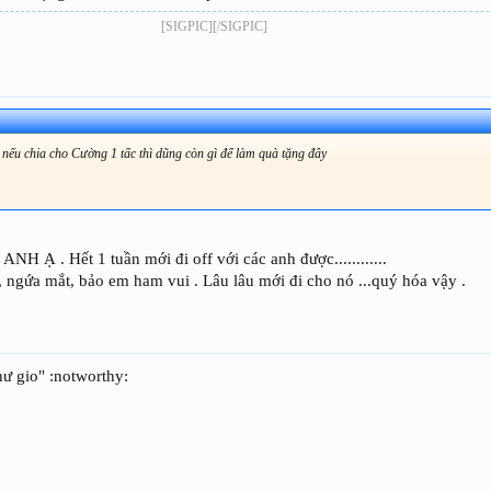
[SIGPIC][/SIGPIC]​
 nếu chia cho Cường 1 tấc thì dũng còn gì để làm quà tặng đây
 Hết 1 tuần mới đi off với các anh được............
 , ngứa mắt, bảo em ham vui . Lâu lâu mới đi cho nó ...quý hóa vậy .
ư gio" :notworthy: