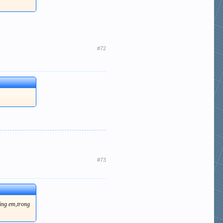
#72
#73
hằng em,trong