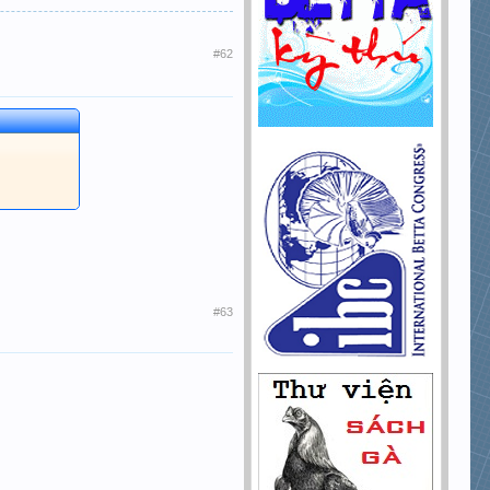
#62
#63