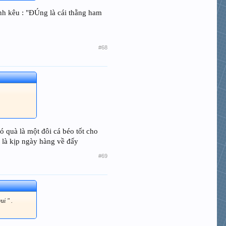
anh kêu : "ĐÚng là cái thằng ham
#68
ó quà là một đôi cá béo tốt cho
 là kịp ngày hàng về đấy
#69
ui " .