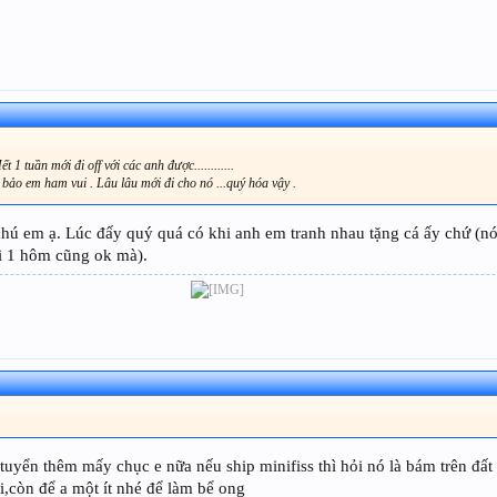
n mới đi off với các anh được............
 bảo em ham vui . Lâu lâu mới đi cho nó ...quý hóa vậy .
hú em ạ. Lúc đấy quý quá có khi anh em tranh nhau tặng cá ấy chứ (nói 
ơi 1 hôm cũng ok mà).
 tuyển thêm mấy chục e nữa nếu ship minifiss thì hỏi nó là bám trên đất
oki,còn để a một ít nhé để làm bể ong