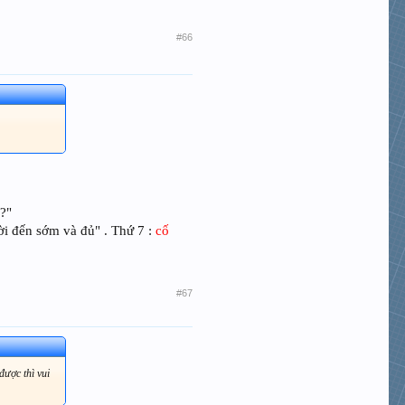
#66
 ?"
i đến sớm và đủ" . Thứ 7 :
cố
#67
được thì vui