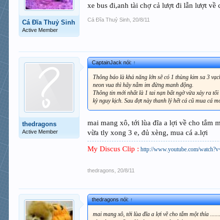
xe bus đi,anh tài chợ cả lượt đi lẫn lượt 
Cá Đĩa Thuỷ Sinh
,
20/8/11
Cá Đĩa Thuỷ Sinh
Active Member
CaptainJack nói:
↑
Thông báo là khả năng lớn sẽ có 1 thùng kim sa 3 vạ
neon vua thì hãy nằm im đừng manh động.
Thông tin mới nhất là 1 tai nạn bất ngờ vừa xảy ra tố
kỳ nguy kịch. Sau đợt này thanh lý hết cá cũ mua cá mớ
mai mang xô, tới lùa đĩa a lợi về cho tắm một 
thedragons
vừa tly xong 3 e, đủ xèng, mua cá a.lợi
Active Member
My Discus Clip :
http://www.youtube.com/watc
thedragons
,
20/8/11
thedragons nói:
↑
mai mang xô, tới lùa đĩa a lợi về cho tắm một thỉa ......