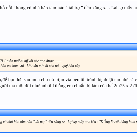
ỗ nỗi không có nhà hảo tâm nào " tài trợ " tiền xăng xe . Lại sợ mấy 
n mới đi off với các anh được............
 bảo em ham vui . Lâu lâu mới đi cho nó ...quý hóa vậy .
để bọn lứa sau mua cho nó trộm vía béo tốt tránh bệnh tật em nhé.sẽ c
gười mà một đôi như anh thì thằng em chuẩn bị làm của bể 2m75 x 2 đi
 có nhà hảo tâm nào " tài trợ " tiền xăng xe . Lại sợ mấy anh kêu : "ĐÚng là cái thằng ham v