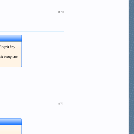
#70
 3 vạch hay
ình trạng cực
#71