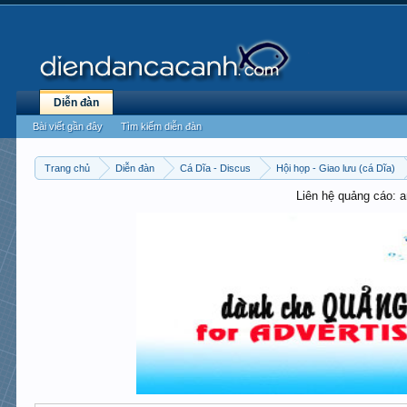
Diễn đàn
Bài viết gần đây
Tìm kiếm diễn đàn
Trang chủ
Diễn đàn
Cá Dĩa - Discus
Hội họp - Giao lưu (cá Dĩa)
Liên hệ quảng cáo: 