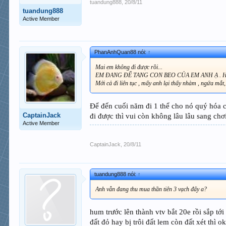
tuandung888
,
20/8/11
tuandung888
Active Member
PhanAnhQuan88 nói:
↑
Mai em không đi được rồi...
EM ĐANG ĐỂ TANG CON BEO CỦA EM ANH Ạ . Hết 1 tuầ
Mới cả đi liên tục , mấy anh lại thấy nhàm , ngứa mắt,
Để đến cuối năm đi 1 thể cho nó quý hóa c
CaptainJack
đi được thì vui còn không lâu lâu sang ch
Active Member
CaptainJack
,
20/8/11
tuandung888 nói:
↑
Anh vẫn đang thu mua thần tiên 3 vạch đấy a?
hum trước lên thành vtv bắt 20e rồi sắp tới
đất đỏ hay bị trôi đất lem còn đất xét thì 