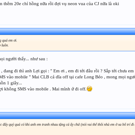
ển thêm 20e chỉ hồng nữa rồi đợi vụ neon vua của CJ nữa là oki
g quá em ơi.
 luôn.
ọi người thấy... như sau :
, đang đi thì anh Lợi gọi : " Em ơi , em đi tới đâu rồi ? Sắp tới chưa em
S vào mobile " Mai CLB cá dĩa off tại cafe Long Béo , mong mọi ngườ
ồn 1 giây...
i không SMS vào mobile . Mai mình ứ đi off.
 đấy quý quá có khi anh em tranh nhau tặng cá ấy chứ (nói vui thế thôi nhà em ở xa bố trí đi 