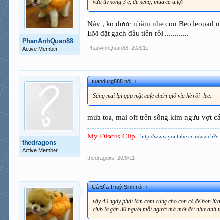
vừa tly xong 3 e, đủ xèng, mua cá a.lợi
Này , ko được nhăm nhe con Beo leopad n
EM đặt gạch đầu tiên rồi ............
PhanAnhQuan88
PhanAnhQuan88
,
20/8/11
Active Member
tuandung888 nói:
↑
Sáng mai lại gặp mặt cafe chém gió vỉa hè rồi :lee:
mưa toa, mai off trên sông kim ngưu vợt cá .
My Discus Clip :
http://www.youtube.com/watc
thedragons
Active Member
thedragons
,
20/8/11
Cá Đĩa Thuỷ Sinh nói:
↑
vậy 49 ngày phải làm cơm cúng cho con cá,để bọn lứa 
club la gần 30 người,mỗi người mà một đôi như anh th