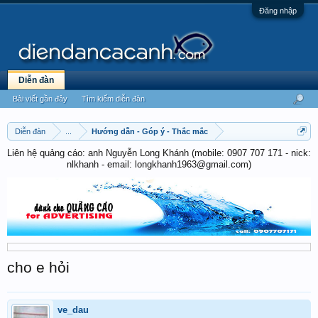
Đăng nhập
Diễn đàn
Bài viết gần đây
Tìm kiếm diễn đàn
Diễn đàn
...
Hướng dẫn - Góp ý - Thắc mắc
Liên hệ quảng cáo: anh Nguyễn Long Khánh (mobile: 0907 707 171 - nick:
nlkhanh - email: longkhanh1963@gmail.com)
cho e hỏi
ve_dau