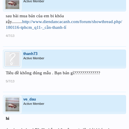
Active Member
sau bài mua bán của em bi khóa
zậy.........
http://www.diendancacanh.com/forum/showthread.php/
180116-tphcm_q11-_cần-thanh-lí
4/7/13
thanh73
Active Member
Tiêu đề không đúng mẫu . Bạn bán gì?????????????
5/7/13
ve_dau
Active Member
hi