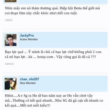
Nhìn mấy em nó thảm thương quá. Hiệp hội Betta thế giới mà
coi đoạn film này chắc khóc như chết con ruột.
1/9/10
JackyPro
Active Member
Bạo lực quá ... Ý mình là chủ cá bạo lực chứ không phải 2 con
cá nó bạo lực . kk ... botay.com . Vậy cũng gọi là đá cá ???
14/9/10
chan_nhi207
New Member
Hihix....A e Sg ra Hn từ bao năm nay ae Hn vẫn chơi vậy
mà...Thường có kết quả nhanh...Nhu SG đá gà cựa rất nhanh co
kết quả....Mỗi nơi mỗi kiểu!!!