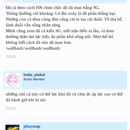
Đá cá theo cách HN chưa chắc đã dã man bằng SG.
Thông thường chỉ khoảng 3,4 lần xoáy là đã phân thắng bại.
Những con cá thua cùng lắm cũng chỉ te tua cái đuôi. Về thả bể,
lành đuôi vẫn sống nhăn răng.
Mình cũng xem đá cá kiểu SG, mỗi trận diễn ra lâu, cá thua
thường thân tàn lực kiệt, đa phần khó sống nổi. Như thế thì
không biết cách đá nào dã man hơn.
:wallbash::wallbash::wallbash:
31/1/12
betta_plakat
Active Member
những chú cá này có thể lực khá tốt và chiu đc áp lực cao có thể
đá hành giờ khi bị súc
31/1/12
phucmap