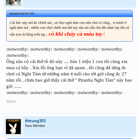
aquaamazon nói:
↑
Cái bác này nói ko chính xác, cá chọi nghi tàm con nào chả có răng , vì mình ở
nghi tàm mà , nhiều con chọi chiến mà thò tay vào nó cắn cho khi nhác tay lên cá
có khi chảy cả máu tay
vẫn treo lơ lửng trên tay ,
!
:notworthy: :notworthy: :notworthy: :notworthy: :notworthy:
:notworthy:
Ông nào có cái thứ tô đỏ này .... bán 1 triệu 1 con tôi cũng xin
mua cả bầy . Xin lỗi ông bạn vì đã spam , tôi cũng đã từng đc
chơi cá Nghi Tàm từ những năm 4 tuổi cho tới giờ cũng đc 27
năm rồi , chưa bao giờ thấy cái thứ " Piranha Nghi Tàm" này bao
giờ ......
:notworthy: :notworthy: :notworthy: :notworthy: :notworthy:
9/6/10
thtrung303
New Member