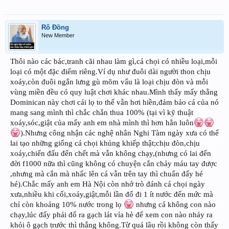
Rô Đồng
New Member
Thôi nào các bác,tranh cãi nhau làm gì,cá chọi có nhiều loại,mỗi
loại có một đặc điểm riêng.Ví dụ như đuôi dài người thon chịu
xoáy,còn đuôi ngắn lưng gù mõm vẩu là loại chịu đòn và mỗi
vùng miền đều có quy luật chơi khác nhau.Mình thấy mấy thằng
Dominican này chơi cái lọ to thế vẫn hơi hiền,đảm bảo cá của nó
mang sang mình thì chắc chắn thua 100% (tại vì kỹ thuật
xoáy,sóc,giật của mấy anh em nhà mình thì hơn hẳn luôn
).Nhưng công nhận các nghệ nhân Nghi Tàm ngày xưa có thể
lai tạo những giống cá chọi khủng khiếp thật;chịu đòn,chịu
xoáy,chiến đấu đến chết mà vẫn không chạy,(nhưng có lai đến
đời f1000 nữa thì cũng không có chuyện cắn chảy máu tay được
,nhưng mà cắn mà nhấc lên cá vẫn trên tay thì chuẩn đấy hé
hé).Chắc mấy anh em Hà Nội còn nhớ trò đánh cá chọi ngày
xưa,nhiều khi cối,xoáy,giật,mỗi lần đổ đi 1 ít nước đến mức mà
chỉ còn khoảng 10% nước trong lọ
nhưng cá không con nào
chạy,lúc đấy phải đổ ra gạch lát vỉa hè để xem con nào nhảy ra
khỏi ô gạch trước thì thắng không.Từ quá lâu rồi không còn thấy