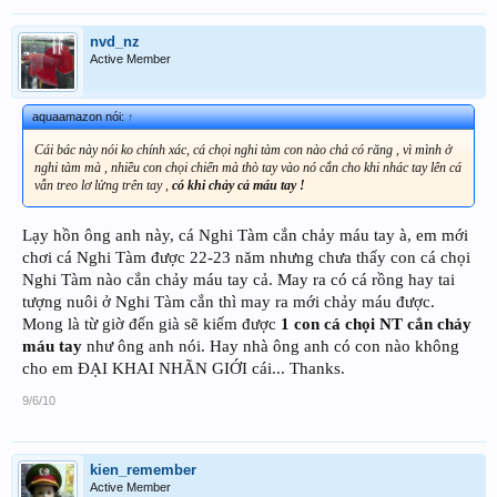
nvd_nz
Active Member
aquaamazon nói:
↑
Cái bác này nói ko chính xác, cá chọi nghi tàm con nào chả có răng , vì mình ở
nghi tàm mà , nhiều con chọi chiến mà thò tay vào nó cắn cho khi nhác tay lên cá
vẫn treo lơ lửng trên tay ,
có khi chảy cả máu tay !
Lạy hồn ông anh này, cá Nghi Tàm cắn chảy máu tay à, em mới
chơi cá Nghi Tàm được 22-23 năm nhưng chưa thấy con cá chọi
Nghi Tàm nào cắn chảy máu tay cả. May ra có cá rồng hay tai
tượng nuôi ở Nghi Tàm cắn thì may ra mới chảy máu được.
Mong là từ giờ đến già sẽ kiếm được
1 con cá chọi NT cắn chảy
máu tay
như ông anh nói. Hay nhà ông anh có con nào không
cho em ĐẠI KHAI NHÃN GIỚI cái... Thanks.
9/6/10
kien_remember
Active Member