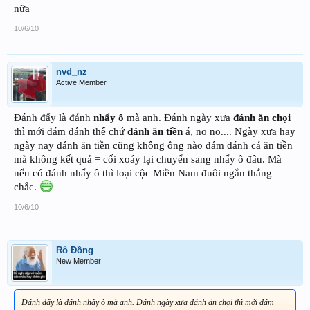
nữa
10/6/10
nvd_nz
Active Member
Đánh đấy là đánh
nhẩy ô
mà anh. Đánh ngày xưa
đánh ăn chọi
thì mới dám đánh thế chứ
đánh ăn tiền
á, no no.... Ngày xưa hay
ngày nay đánh ăn tiền cũng không ông nào dám đánh cá ăn tiền
mà không kết quả = cối xoáy lại chuyển sang nhẩy ô đâu. Mà
nếu có đánh nhẩy ô thì loại cộc Miền Nam đuôi ngắn thắng
chắc.
10/6/10
Rô Đồng
New Member
Đánh đấy là đánh nhẩy ô mà anh. Đánh ngày xưa đánh ăn chọi thì mới dám