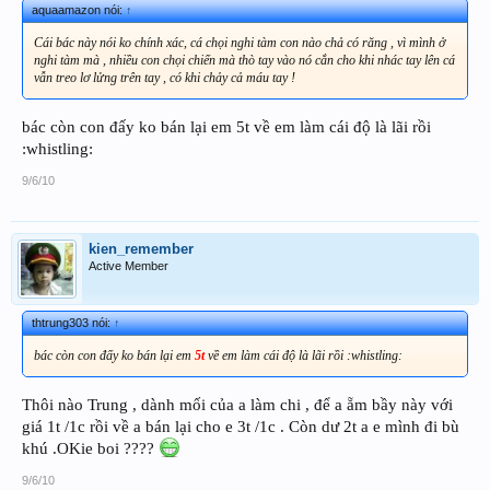
aquaamazon nói:
↑
Cái bác này nói ko chính xác, cá chọi nghi tàm con nào chả có răng , vì mình ở
nghi tàm mà , nhiều con chọi chiến mà thò tay vào nó cắn cho khi nhác tay lên cá
vẫn treo lơ lửng trên tay , có khi chảy cả máu tay !
bác còn con đấy ko bán lại em 5t về em làm cái độ là lãi rồi
:whistling:
9/6/10
kien_remember
Active Member
thtrung303 nói:
↑
bác còn con đấy ko bán lại em
5t
về em làm cái độ là lãi rồi :whistling:
Thôi nào Trung , dành mối của a làm chi , để a ẵm bầy này với
giá 1t /1c rồi về a bán lại cho e 3t /1c . Còn dư 2t a e mình đi bù
khú .OKie boi ????
9/6/10