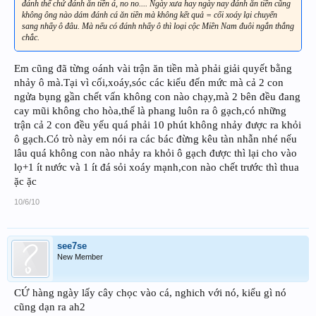
đánh thế chứ đánh ăn tiền á, no no.... Ngày xưa hay ngày nay đánh ăn tiền cũng
không ông nào dám đánh cá ăn tiền mà không kết quả = cối xoáy lại chuyển
sang nhẩy ô đâu. Mà nếu có đánh nhẩy ô thì loại cộc Miền Nam đuôi ngắn thắng
chắc.
Em cũng đã từng oánh vài trận ăn tiền mà phải giải quyết bằng
nhảy ô mà.Tại vì cối,xoáy,sóc các kiểu đến mức mà cả 2 con
ngửa bụng gần chết vấn không con nào chạy,mà 2 bên đều đang
cay mũi không cho hòa,thế là phang luôn ra ô gạch,có những
trận cả 2 con đều yếu quá phải 10 phút không nhảy được ra khỏi
ô gạch.Có trò này em nói ra các bác đừng kêu tàn nhẫn nhé nếu
lâu quá không con nào nhảy ra khỏi ô gạch được thì lại cho vào
lọ+1 ít nước và 1 ít đá sỏi xoáy mạnh,con nào chết trước thì thua
ặc ặc
10/6/10
see7se
New Member
CỨ hàng ngày lấy cây chọc vào cá, nghich với nó, kiểu gì nó
cũng dạn ra ah2