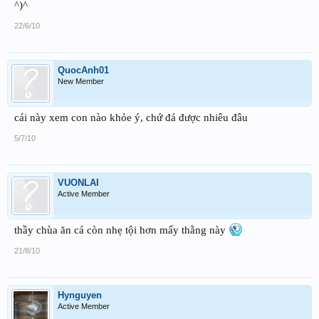
^)^
22/6/10
QuocAnh01
New Member
cái này xem con nào khỏe ý, chứ đá được nhiêu đâu
5/7/10
VUONLAI
Active Member
thầy chùa ăn cá còn nhẹ tội hơn mấy thằng này
21/8/10
Hynguyen
Active Member