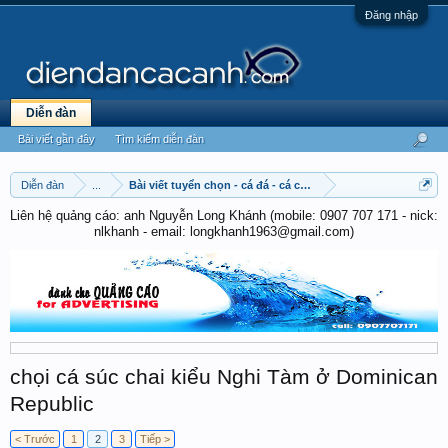
Đăng nhập
Diễn đàn
Bài viết gần đây
Tìm kiếm diễn đàn
Diễn đàn
...
Bài viết tuyển chọn - cá đá - cá chọi
Liên hệ quảng cáo: anh Nguyễn Long Khánh (mobile: 0907 707 171 - nick:
nlkhanh - email: longkhanh1963@gmail.com)
chọi cá súc chai kiểu Nghi Tàm ở Dominican
Republic
< Trước
1
2
3
Tiếp >