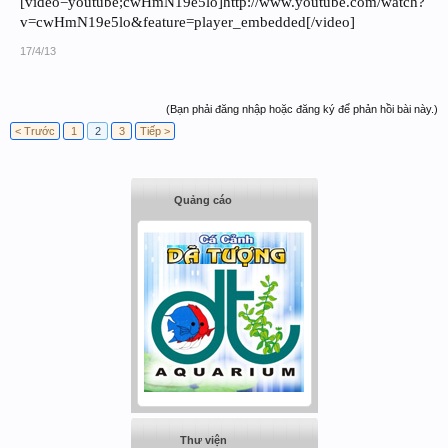
[video=youtube;cwHmN19e5lo]http://www.youtube.com/watch?
v=cwHmN19e5lo&feature=player_embedded[/video]
17/4/13
(Bạn phải đăng nhập hoặc đăng ký để phản hồi bài này.)
< Trước
1
2
3
Tiếp >
Quảng cáo
Thư viện