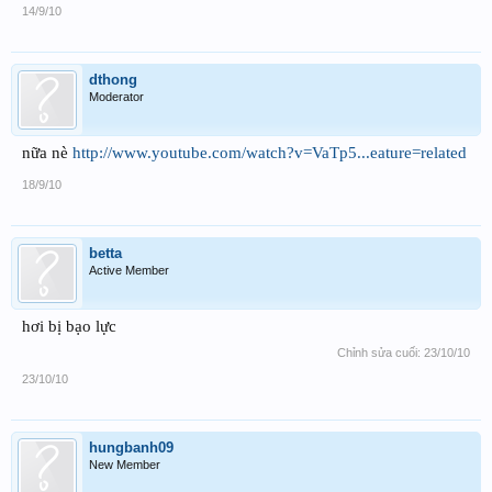
14/9/10
dthong
Moderator
nữa nè
http://www.youtube.com/watch?v=VaTp5...eature=related
18/9/10
betta
Active Member
hơi bị bạo lực
Chỉnh sửa cuối:
23/10/10
23/10/10
hungbanh09
New Member