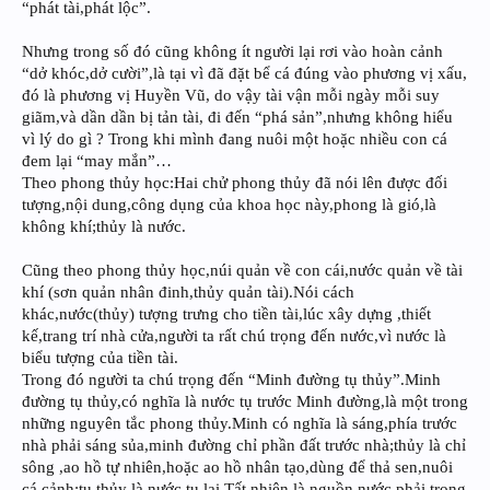
“phát tài,phát lộc”.
Nhưng trong số đó cũng không ít người lại rơi vào hoàn cảnh
“dở khóc,dở cười”,là tại vì đã đặt bể cá đúng vào phương vị xấu,
đó là phương vị Huyền Vũ, do vậy tài vận mỗi ngày mỗi suy
giãm,và dần dần bị tản tài, đi đến “phá sản”,nhưng không hiểu
vì lý do gì ? Trong khi mình đang nuôi một hoặc nhiều con cá
đem lại “may mắn”…
Theo phong thủy học:Hai chử phong thủy đã nói lên được đối
tượng,nội dung,công dụng của khoa học này,phong là gió,là
không khí;thủy là nước.
Cũng theo phong thủy học,núi quản về con cái,nước quản về tài
khí (sơn quản nhân đinh,thủy quản tài).Nói cách
khác,nước(thủy) tượng trưng cho tiền tài,lúc xây dựng ,thiết
kế,trang trí nhà cửa,người ta rất chú trọng đến nước,vì nước là
biểu tượng của tiền tài.
Trong đó người ta chú trọng đến “Minh đường tụ thủy”.Minh
đường tụ thủy,có nghĩa là nước tụ trước Minh đường,là một trong
những nguyên tắc phong thủy.Minh có nghĩa là sáng,phía trước
nhà phải sáng sủa,minh đường chỉ phần đất trước nhà;thủy là chỉ
sông ,ao hồ tự nhiên,hoặc ao hồ nhân tạo,dùng để thả sen,nuôi
cá cảnh;tụ thủy là nước tụ lại.Tất nhiên là nguồn nước phải trong