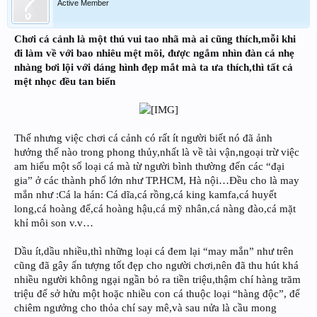
Active Member
Chơi cá cảnh là một thú vui tao nhã mà ai cũng thích,mỗi khi
đi làm về với bao nhiêu mệt mõi, được ngắm nhìn đàn cá nhẹ
nhàng bơi lội với dáng hình đẹp mắt mà ta ưa thích,thì tất cả
mệt nhọc đều tan biến
Thế nhưng việc chơi cá cảnh có rất ít người biết nó đã ảnh
hưởng thế nào trong phong thủy,nhất là về tài vận,ngoại trừ việc
am hiểu một số loại cá mà từ người bình thường đến các “đại
gia” ở các thành phố lớn như TP.HCM, Hà nội…Đều cho là may
mắn như :Cá la hán: Cá dĩa,cá rồng,cá king kamfa,cá huyết
long,cá hoàng đế,cá hoàng hậu,cá mỹ nhân,cá nàng đào,cá mặt
khỉ môi son v.v…
Dầu ít,dầu nhiều,thì những loại cá đem lại “may mắn” như trên
cũng đã gây ấn tượng tốt đẹp cho người chơi,nên đã thu hút khá
nhiều người không ngại ngần bỏ ra tiền triệu,thậm chí hàng trăm
triệu để sở hửu một hoặc nhiều con cá thuộc loại “hàng độc”, để
chiêm ngưởng cho thỏa chí say mê,và sau nửa là cầu mong