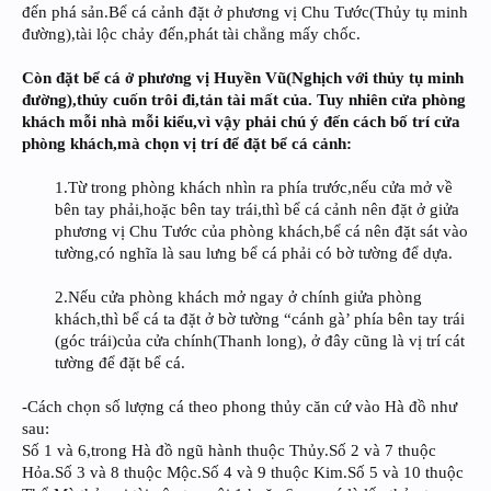
đến phá sản.Bể cá cảnh đặt ở phương vị Chu Tước(Thủy tụ minh
đường),tài lộc chảy đến,phát tài chẳng mấy chốc.
Còn đặt bể cá ở phương vị Huyền Vũ(Nghịch với thủy tụ minh
đường),thủy cuốn trôi đi,tản tài mất của. Tuy nhiên cửa phòng
khách mỗi nhà mỗi kiểu,vì vậy phải chú ý đến cách bố trí cửa
phòng khách,mà chọn vị trí để đặt bể cá cảnh:
1.Từ trong phòng khách nhìn ra phía trước,nếu cửa mở về
bên tay phải,hoặc bên tay trái,thì bể cá cảnh nên đặt ở giửa
phương vị Chu Tước của phòng khách,bể cá nên đặt sát vào
tường,có nghĩa là sau lưng bể cá phải có bờ tường để dựa.
2.Nếu cửa phòng khách mở ngay ở chính giửa phòng
khách,thì bể cá ta đặt ở bờ tường “cánh gà’ phía bên tay trái
(góc trái)của cửa chính(Thanh long), ở đây cũng là vị trí cát
tường để đặt bể cá.​
-Cách chọn số lượng cá theo phong thủy căn cứ vào Hà đồ như
sau:
Số 1 và 6,trong Hà đồ ngũ hành thuộc Thủy.Số 2 và 7 thuộc
Hỏa.Số 3 và 8 thuộc Mộc.Số 4 và 9 thuộc Kim.Số 5 và 10 thuộc