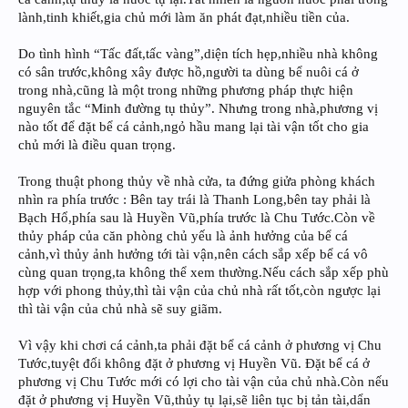
lành,tinh khiết,gia chủ mới làm ăn phát đạt,nhiều tiền của.
Do tình hình “Tấc đất,tấc vàng”,diện tích hẹp,nhiều nhà không
có sân trước,không xây được hồ,người ta dùng bể nuôi cá ở
trong nhà,cũng là một trong những phương pháp thực hiện
nguyên tắc “Minh đường tụ thủy”. Nhưng trong nhà,phương vị
nào tốt để đặt bể cá cảnh,ngỏ hầu mang lại tài vận tốt cho gia
chủ mới là điều quan trọng.
Trong thuật phong thủy về nhà cửa, ta đứng giửa phòng khách
nhìn ra phía trước : Bên tay trái là Thanh Long,bên tay phải là
Bạch Hổ,phía sau là Huyền Vũ,phía trước là Chu Tước.Còn về
thủy pháp của căn phòng chủ yếu là ảnh hưởng của bể cá
cảnh,vì thủy ảnh hưởng tới tài vận,nên cách sắp xếp bể cá vô
cùng quan trọng,ta không thể xem thường.Nếu cách sắp xếp phù
hợp với phong thủy,thì tài vận của chủ nhà rất tốt,còn ngược lại
thì tài vận của chủ nhà sẽ suy giãm.
Vì vậy khi chơi cá cảnh,ta phải đặt bể cá cảnh ở phương vị Chu
Tước,tuyệt đối không đặt ở phương vị Huyền Vũ. Đặt bể cá ở
phương vị Chu Tước mới có lợi cho tài vận của chủ nhà.Còn nếu
đặt ở phương vị Huyền Vũ,thủy tụ lại,sẽ liên tục bị tản tài,dẩn