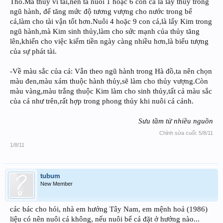
Thổ.Mà thủy vi tài,nên ta nuôi 1 hoặc 6 con cá là lấy thủy trong
ngũ hành, để tăng mức độ tương vượng cho nước trong bể
cá,làm cho tài vận tốt hơn.Nuôi 4 hoặc 9 con cá,là lấy Kim trong
ngũ hành,mà Kim sinh thủy,làm cho sức mạnh của thủy tăng
lên,khiến cho việc kiếm tiền ngày càng nhiều hơn,là biểu tượng
của sự phát tài.
-Về màu sắc của cá: Vẫn theo ngũ hành trong Hà đồ,ta nên chọn
màu đen,màu xám thuộc hành thủy,sẽ làm cho thủy vượng.Còn
màu vàng,màu trắng thuộc Kim làm cho sinh thủy,tất cả màu sắc
của cá như trên,rất hợp trong phong thủy khi nuôi cá cảnh.
Sưu tầm từ nhiều nguồn
Chỉnh sửa cuối:
5/8/11
1/8/11
tubum
New Member
các bác cho hỏi, nhà em hướng Tây Nam, em mệnh hoả (1986)
liệu có nên nuôi cá không, nếu nuôi bể cá đặt ở hướng nào...