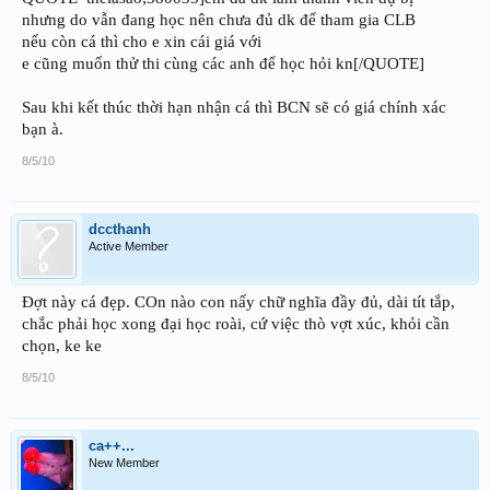
nhưng do vẫn đang học nên chưa đủ dk để tham gia CLB
nếu còn cá thì cho e xin cái giá với
e cũng muốn thử thi cùng các anh để học hỏi kn[/QUOTE]
Sau khi kết thúc thời hạn nhận cá thì BCN sẽ có giá chính xác
bạn à.
8/5/10
dccthanh
Active Member
Đợt này cá đẹp. COn nào con nấy chữ nghĩa đầy đủ, dài tít tắp,
chắc phải học xong đại học roài, cứ việc thò vợt xúc, khỏi cần
chọn, ke ke
8/5/10
ca++...
New Member