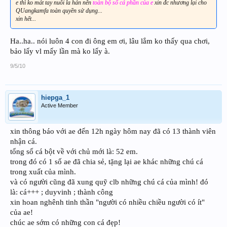
e thì ko mát tay nuôi la hán nên
toàn bộ số cá phần của e
xin đc nhương lại cho
QUangkamfa toàn quyền sử dụng...
xin hết...
Ha..ha.. nói luôn 4 con đi ông em ơi, lâu lắm ko thấy qua chơi,
bảo lấy vl mấy lần mà ko lấy à.
9/5/10
hiepga_1
Active Member
xin thông báo với ae đến 12h ngày hôm nay đã có 13 thành viên
nhận cá.
tổng số cá bột về với chủ mới là: 52 em.
trong đó có 1 số ae đã chia sẻ, tặng lại ae khác những chú cá
trong xuất của mình.
và có người cũng đã xung quỹ clb những chú cá của mình! đó
là: cá+++ ; duyvinh ; thành công
xin hoan nghênh tinh thần "người có nhiều chiều người có ít"
của ae!
chúc ae sớm có những con cá đẹp!