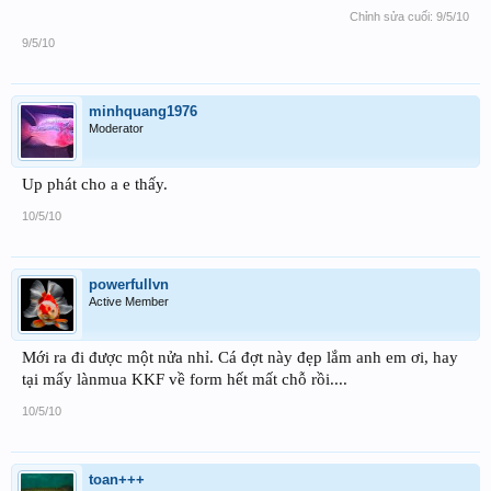
Chỉnh sửa cuối:
9/5/10
9/5/10
minhquang1976
Moderator
Up phát cho a e thấy.
10/5/10
powerfullvn
Active Member
Mới ra đi được một nửa nhỉ. Cá đợt này đẹp lắm anh em ơi, hay
tại mấy lànmua KKF về form hết mất chỗ rồi....
10/5/10
toan+++