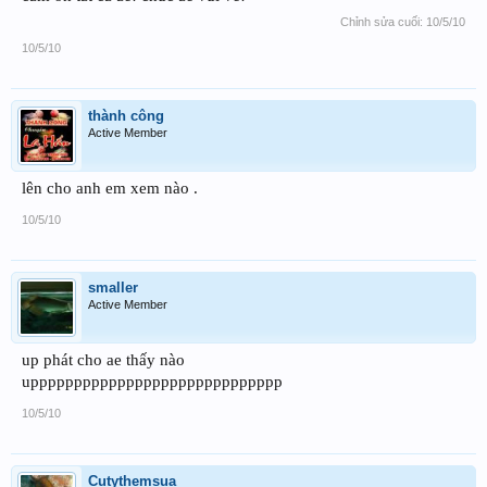
Chỉnh sửa cuối:
10/5/10
10/5/10
thành công
Active Member
lên cho anh em xem nào .
10/5/10
smaller
Active Member
up phát cho ae thấy nào
uppppppppppppppppppppppppppppp
10/5/10
Cutythemsua