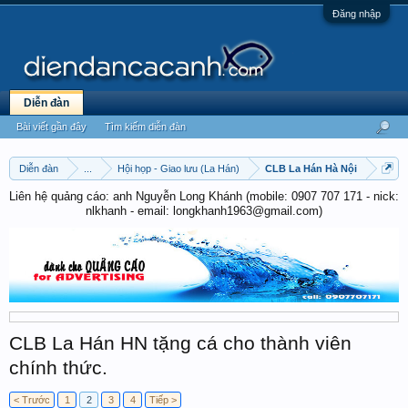
Đăng nhập
Diễn đàn
Bài viết gần đây
Tìm kiếm diễn đàn
Diễn đàn
...
Hội họp - Giao lưu (La Hán)
CLB La Hán Hà Nội
Liên hệ quảng cáo: anh Nguyễn Long Khánh (mobile: 0907 707 171 - nick:
nlkhanh - email: longkhanh1963@gmail.com)
CLB La Hán HN tặng cá cho thành viên
chính thức.
< Trước
1
2
3
4
Tiếp >