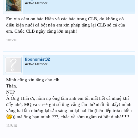
Active Member
Em xin cảm ơn bác Hiền và các bác trong CLB, do không có
điều kiện nuôi cá bột nên em xin phép tặng lại CLB số cá của
em. Chúc CLB ngày càng lớn mạnh!
10/5/10
fibonomist32
Active Member
Mình cũng xin tặng cho clb.
Thân,
NTP
À Ông Thái ơi, hôm nọ ông làm anh em tôi mất hết cả nhuệ khí
đấy nhé, MQ va ca++ ghi sổ ông vắng lần thứ nhất rồi đấy! mình
vắng hai lần nhưng lại sẵn sàng bù lại hai lần (liên tiếp trưa chiều
)) mà ông bạn mình ???, chắc về sớm ngắm cá bột ở nhà!!!!!
11/5/10