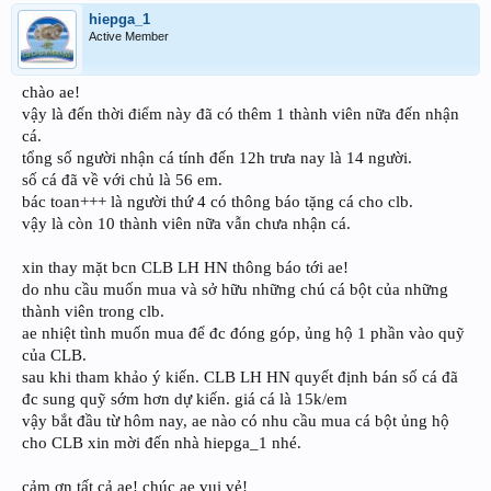
hiepga_1
Active Member
chào ae!
vậy là đến thời điểm này đã có thêm 1 thành viên nữa đến nhận
cá.
tổng số người nhận cá tính đến 12h trưa nay là 14 người.
số cá đã về với chủ là 56 em.
bác toan+++ là người thứ 4 có thông báo tặng cá cho clb.
vậy là còn 10 thành viên nữa vẫn chưa nhận cá.
xin thay mặt bcn CLB LH HN thông báo tới ae!
do nhu cầu muốn mua và sở hữu những chú cá bột của những
thành viên trong clb.
ae nhiệt tình muốn mua để đc đóng góp, ủng hộ 1 phần vào quỹ
của CLB.
sau khi tham khảo ý kiến. CLB LH HN quyết định bán số cá đã
đc sung quỹ sớm hơn dự kiến. giá cá là 15k/em
vậy bắt đầu từ hôm nay, ae nào có nhu cầu mua cá bột ủng hộ
cho CLB xin mời đến nhà hiepga_1 nhé.
cảm ơn tất cả ae! chúc ae vui vẻ!