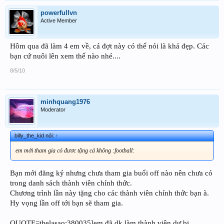
powerfullvn
Active Member
Hôm qua đã làm 4 em về, cá đợt này có thể nói là khá đẹp. Các
bạn cứ nuôi lên xem thế nào nhé....
8/5/10
minhquang1976
Moderator
billy_the_kid nói:
↑
em mới tham gia có đươc tặng cá không :football:
Bạn mới đăng ký nhưng chưa tham gia buổi off nào nên chưa có
trong danh sách thành viên chính thức.
Chương trình lần này tặng cho các thành viên chính thức bạn à.
Hy vọng lần off tới bạn sẽ tham gia.
QUOTE=thelasao;380035]em đã dk làm thành viên dự bị