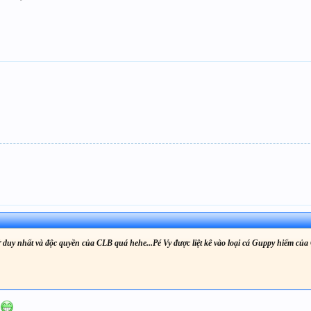
 duy nhất và độc quyền của CLB quá hehe...Pé Vy được liệt kê vào loại cá Guppy hiếm củ
h