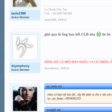
Le Thanh Duy Tan
tanle1988
Cell: + 84 0907583388
Active Member
tanle1988
,
18/8/10
ghé qua là ông bao hết CLB nha
he he
ĐÔNG ĐỦ CẢ MỘT BÀN NHẬU VÀ CÓ THÊM CẢ
dsymphony
dsymphony
,
18/8/10
Active Member
pe_betta nói:
↑
chưa có bạn nữ nào àh...vậy thì xítttt ra cho e vào cái n
vy---pe_betta---0934045255
trung92 nói:
↑