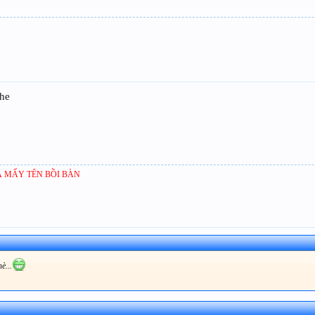
 he
 MẤY TÊN BỒI BÀN
è...