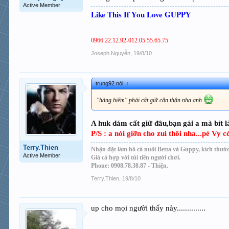
Active Member
Like This If You Love GUPPY
0966.22.12.92-012.05.55.65.75
Joseph Nguyễn
,
19/8/10
trung92 nói:
↑
"hàng hiếm" phải cất giữ cẩn thận nha anh
A huk dám cất giữ đâu,bạn gái a mà bít l
P/S : a nói giỡn cho zui thôi nha...pé Vy
Terry.Thien
Nhận đặt làm hồ cá nuôi Betta và Guppy, kích thước
Active Member
Giá cả hợp với túi tiền người chơi.
Phone: 0908.78.38.87 - Thiện.
Terry.Thien
,
19/8/10
up cho mọi người thấy này..............