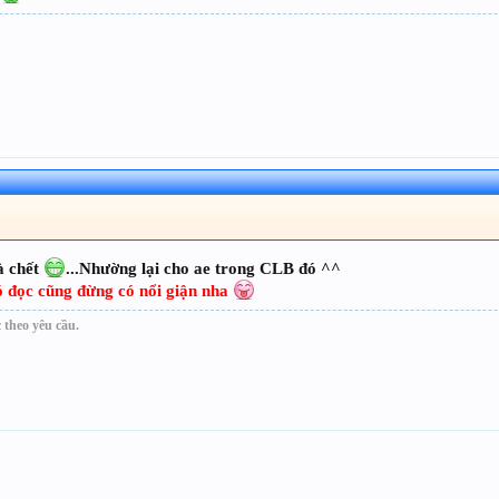
à chết
...Nhường lại cho ae trong CLB đó ^^
 có đọc cũng đừng có nổi giận nha
 theo yêu cầu.