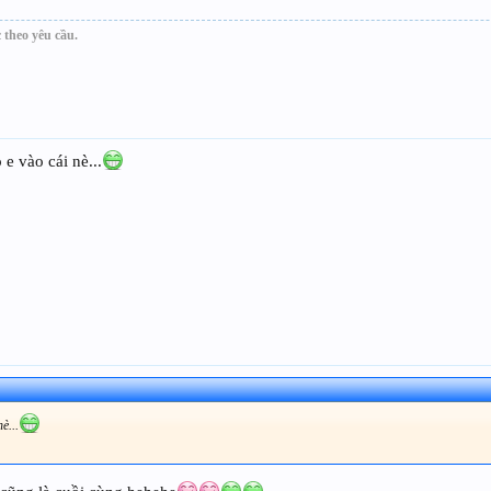
 theo yêu cầu.
 e vào cái nè...
è...