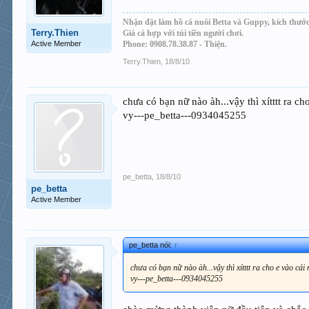
Nhận đặt làm hồ cá nuôi Betta và Guppy, kích thước
Terry.Thien
Giá cả hợp với túi tiền người chơi.
Active Member
Phone: 0908.78.38.87 - Thiện.
Terry.Thien
,
18/8/10
chưa có bạn nữ nào àh...vậy thì xítttt ra cho
vy---pe_betta---0934045255
pe_betta
,
18/8/10
pe_betta
Active Member
pe_betta nói:
↑
chưa có bạn nữ nào àh...vậy thì xítttt ra cho e vào cái n
vy---pe_betta---0934045255