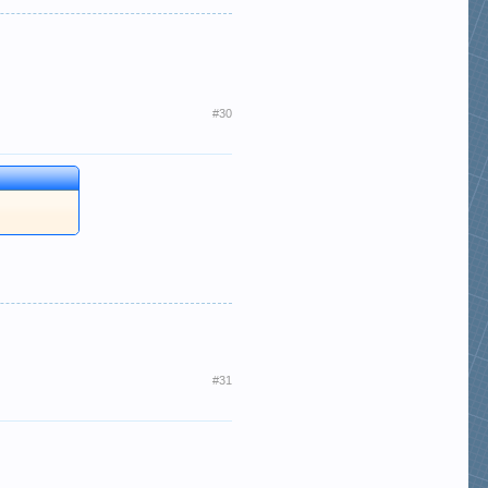
#30
#31