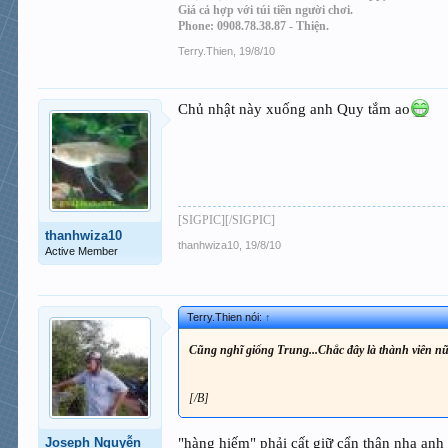
Giá cả hợp với túi tiền người chơi.
Phone: 0908.78.38.87 - Thiện.
Terry.Thien
,
19/8/10
Chủ nhật này xuống anh Quy tắm ao
[SIGPIC][/SIGPIC]
thanhwiza10
thanhwiza10
,
19/8/10
Active Member
Terry.Thien nói:
↑
Cũng nghĩ giống Trung...Chắc đây là thành viên nữ
[/B]
"hàng hiếm" phải cất giữ cẩn thận nha an
Joseph Nguyễn