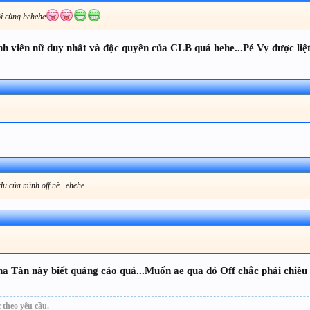
ồi cùng hehehe
nh viên nữ duy nhất và độc quyền của CLB quá hehe...Pé Vy được liệ
 du của mình off nè...ehehe
ha Tân này biết quảng cáo quá...Muốn ae qua đó Off chắc phải chiêu
 theo yêu cầu.