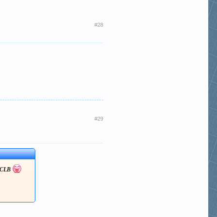
#28
#29
a CLB