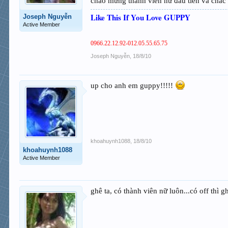
chào mừng thành viên nữ đầu tiên và chắc
Like This If You Love GUPPY
Joseph Nguyễn
Active Member
0966.22.12.92-012.05.55.65.75
Joseph Nguyễn
,
18/8/10
up cho anh em guppy!!!!!
khoahuynh1088
,
18/8/10
khoahuynh1088
Active Member
ghê ta, có thành viên nữ luôn...có off thì 