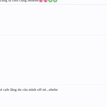
 cũng là cuồi cùng hehehe
ghé cafe lãng du của mình off nè...ehehe