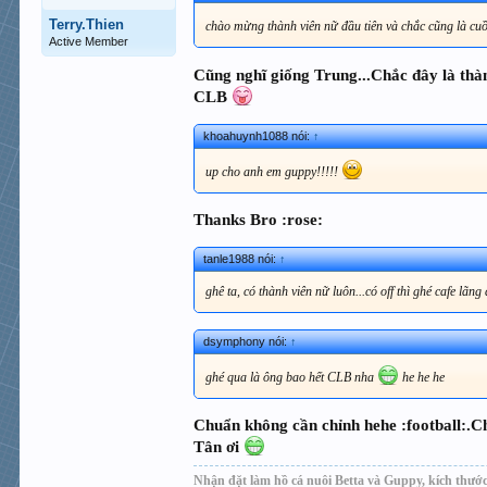
Terry.Thien
chào mừng thành viên nữ đầu tiên và chắc cũng là cu
Active Member
Cũng nghĩ giống Trung...Chắc đây là thà
CLB
khoahuynh1088 nói:
↑
up cho anh em guppy!!!!!
Thanks Bro :rose:
tanle1988 nói:
↑
ghê ta, có thành viên nữ luôn...có off thì ghé cafe lãng
dsymphony nói:
↑
ghé qua là ông bao hết CLB nha
he he he
Chuẩn không cần chỉnh hehe :football:.C
Tân ơi
Nhận đặt làm hồ cá nuôi Betta và Guppy, kích thước