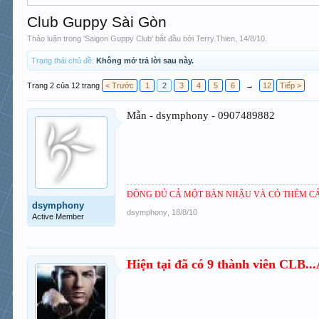
Club Guppy Sài Gòn
Thảo luận trong '
Saigon Guppy Club
' bắt đầu bởi
Terry.Thien
,
14/8/10
.
Trạng thái chủ đề:
Không mở trả lời sau này.
Trang 2 của 12 trang
< Trước
1
2
3
4
5
6
→
12
Tiếp >
Mẫn - dsymphony - 0907489882
ĐÔNG ĐỦ CẢ MỘT BÀN NHẬU VÀ CÓ THÊM CẢ
dsymphony
dsymphony
,
18/8/10
Active Member
Hiện tại đã có 9 thành viên CLB..