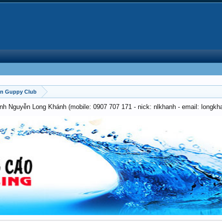
on Guppy Club
anh Nguyễn Long Khánh (mobile: 0907 707 171 - nick: nlkhanh - email: long