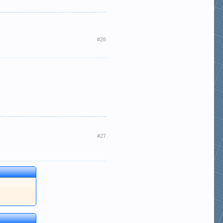
#26
#27