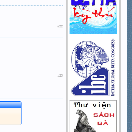
#22
#23