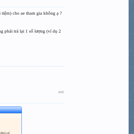
i tiệm) cho ae tham gia không ạ ?
 phải trả lại 1 số lượng (ví dụ 2
#48
cặp) cá