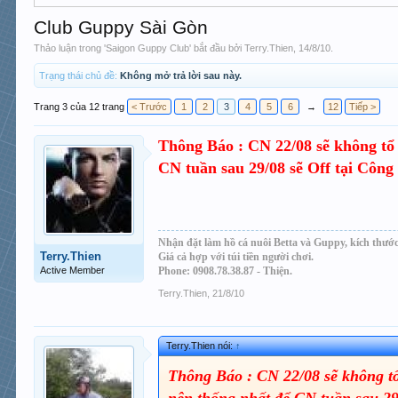
Club Guppy Sài Gòn
Thảo luận trong '
Saigon Guppy Club
' bắt đầu bởi
Terry.Thien
,
14/8/10
.
Trạng thái chủ đề:
Không mở trả lời sau này.
Trang 3 của 12 trang
< Trước
1
2
3
4
5
6
→
12
Tiếp >
Thông Báo : CN 22/08 sẽ không tổ 
CN tuần sau 29/08 sẽ Off tại Công 
Nhận đặt làm hồ cá nuôi Betta và Guppy, kích thước
Terry.Thien
Giá cả hợp với túi tiền người chơi.
Active Member
Phone: 0908.78.38.87 - Thiện.
Terry.Thien
,
21/8/10
Terry.Thien nói:
↑
Thông Báo : CN 22/08 sẽ không tổ 
nên thống nhất để CN tuần sau 29/