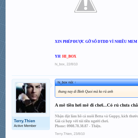
XIN PHÉP ĐƯỢC GỠ SỐ DTDD VÌ NHIỀU ME
YH
:
HI_BOX
hi_box
,
22/8/10
hi_box nói:
↑
thang nay di Binh Quoi mà ko rủ anh
A mê tiền hơi mê đi chơi...Có rủ chưa ch
Nhận đặt làm hồ cá nuôi Betta và Guppy, kích thước
Terry.Thien
Giá cả hợp với túi tiền người chơi.
Active Member
Phone: 0908.78.38.87 - Thiện.
Terry.Thien
,
23/8/10