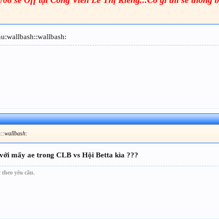
u:wallbash::wallbash:
h::wallbash:
 với mấy ae trong CLB vs Hội Betta kìa ???
 theo yêu cầu.