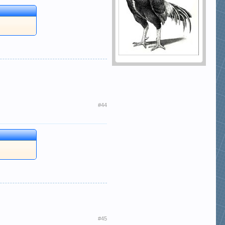
#44
#45