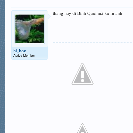
thang nay di Binh Quoi mà ko rủ anh
hi_box
Active Member