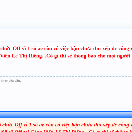
chức Off vì 1 số ae còn có việc bận chưa thu xếp dc công 
Viên Lê Thị Riêng...Có gì thì sẽ thông báo cho mọi người 
 theo yêu cầu.
chức Off vì 1 số ae còn có việc bận chưa thu xếp dc công 
08 sẽ Off tại Công Viên Lê Thị Riêng...Có gì thì sẽ thông 