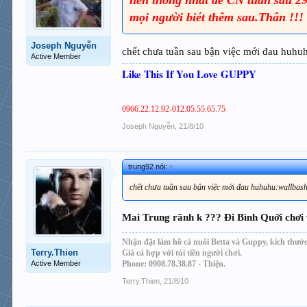
mọi người biét thêm sau.Thân !!!
Joseph Nguyễn
chết chưa tuần sau bận việc mới đau huhuh
Active Member
Like This If You Love GUPPY
0966.22.12.92-012.05.55.65.75
Joseph Nguyễn
,
21/8/10
trung92 nói:
↑
chết chưa tuần sau bận việc mới đau huhuhu:wallbas
Mai Trung rãnh k ??? Đi Bình Quới chơi
Nhận đặt làm hồ cá nuôi Betta và Guppy, kích thước
Terry.Thien
Giá cả hợp với túi tiền người chơi.
Active Member
Phone: 0908.78.38.87 - Thiện.
Terry.Thien
,
21/8/10