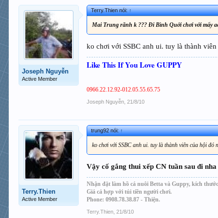
Terry.Thien nói:
↑
Mai Trung rãnh k ??? Đi Bình Quới chơi với mấy ae
ko chơi với SSBC anh ui. tuy là thành viê
Like This If You Love GUPPY
Joseph Nguyễn
Active Member
0966.22.12.92-012.05.55.65.75
Joseph Nguyễn
,
21/8/10
trung92 nói:
↑
ko chơi với SSBC anh ui. tuy là thành viên của hội đó
Vậy cố gắng thui xếp CN tuần sau đi nh
Nhận đặt làm hồ cá nuôi Betta và Guppy, kích thước
Terry.Thien
Giá cả hợp với túi tiền người chơi.
Active Member
Phone: 0908.78.38.87 - Thiện.
Terry.Thien
,
21/8/10