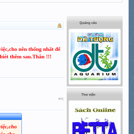
Quảng cáo
việc,cho nên thống nhất để
biét thêm sau.Thân !!!
Thư viện
#41
việc,cho
báo cho