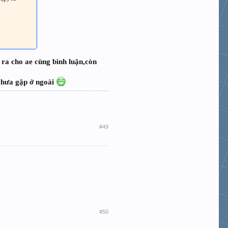
 ra cho ae cùng bình luận,còn
 chưa gặp ở ngoài
#49
#50