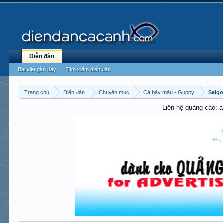
Diễn đàn
Bài viết gần đây
Tìm kiếm diễn đàn
Trang chủ
Diễn đàn
Chuyên mục
Cá bảy màu - Guppy
Saig
Liên hệ quảng cáo: 