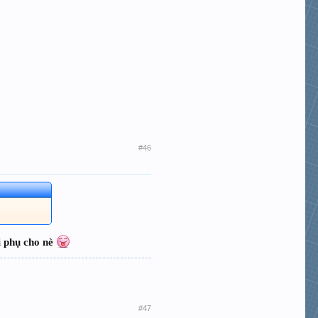
#46
i phụ cho nè
#47