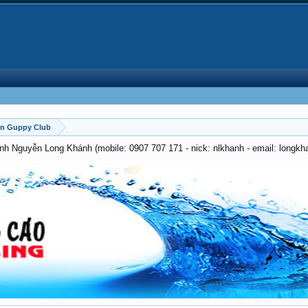
on Guppy Club
anh Nguyễn Long Khánh (mobile: 0907 707 171 - nick: nlkhanh - email: long