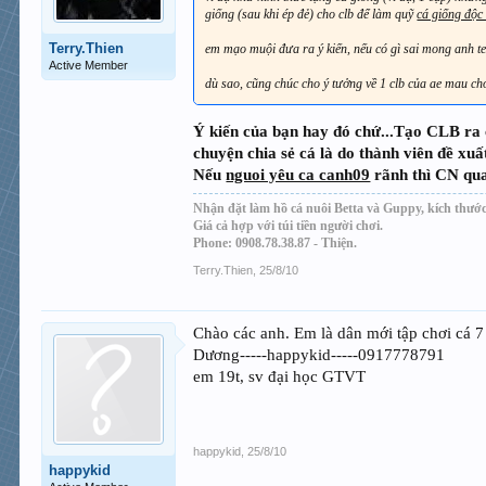
giống (sau khi ép đẻ) cho clb để làm quỹ
cá giống độc
Terry.Thien
em mạo muội đưa ra ý kiến, nếu có gì sai mong anh ter
Active Member
dù sao, cũng chúc cho ý tưởng về 1 clb của ae mau ch
Ý kiến của bạn hay đó chứ...Tạo CLB ra c
chuyện chia sẻ cá là do thành viên đề xuấ
Nếu
nguoi yêu ca canh09
rãnh thì CN qua
Nhận đặt làm hồ cá nuôi Betta và Guppy, kích thước
Giá cả hợp với túi tiền người chơi.
Phone: 0908.78.38.87 - Thiện.
Terry.Thien
,
25/8/10
Chào các anh. Em là dân mới tập chơi cá 
Dương-----happykid-----0917778791
em 19t, sv đại học GTVT
happykid
,
25/8/10
happykid