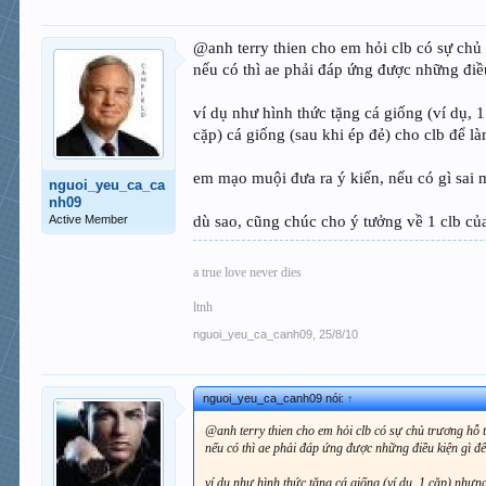
@anh terry thien cho em hỏi clb có sự chủ
nếu có thì ae phải đáp ứng được những điều
ví dụ như hình thức tặng cá giống (ví dụ, 1
cặp) cá giống (sau khi ép đẻ) cho clb để 
em mạo muội đưa ra ý kiến, nếu có gì sai m
nguoi_yeu_ca_ca
nh09
Active Member
dù sao, cũng chúc cho ý tưởng về 1 clb củ
a true love never dies
ltnh
nguoi_yeu_ca_canh09
,
25/8/10
nguoi_yeu_ca_canh09 nói:
↑
@anh terry thien cho em hỏi clb có sự chủ trương hỗ 
nếu có thì ae phải đáp ứng được những điều kiện gì đ
ví dụ như hình thức tặng cá giống (ví dụ, 1 cặp) nhưng