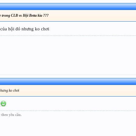
 trong CLB vs Hội Betta kìa ???
n của hội đó nhưng ko chơi
 nhưng ko chơi
a
 theo yêu cầu.