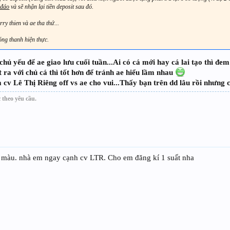
 đáo
và sẽ nhận lại tiền deposit sau đó.
ry thien và ae tha thứ...
óng thanh hiện thực.
hủ yếu để ae giao lưu cuối tuần...Ai có cá mới hay cá lai tạo thì đem
t ra với chủ cá thì tốt hơn để tránh ae hiểu lầm nhau
 cv Lê Thị Riêng off vs ae cho vui...Thấy bạn trên dd lâu rồi nhưng
 theo yêu cầu.
7 màu. nhà em ngay cạnh cv LTR. Cho em đăng kí 1 suất nha