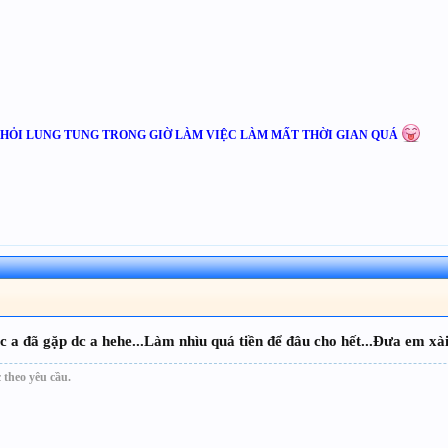
M HỎI LUNG TUNG TRONG GIỜ LÀM VIỆC LÀM MẤT THỜI GIAN QUÁ
ắc a đã gặp dc a hehe...Làm nhìu quá tiền để đâu cho hết...Đưa em xà
 theo yêu cầu.