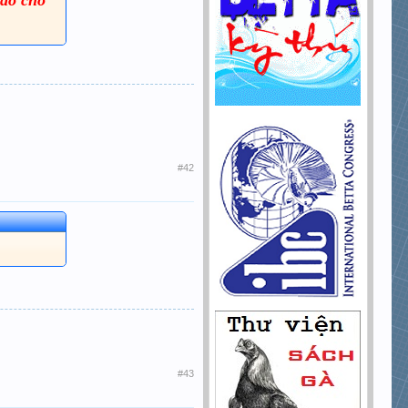
#42
#43