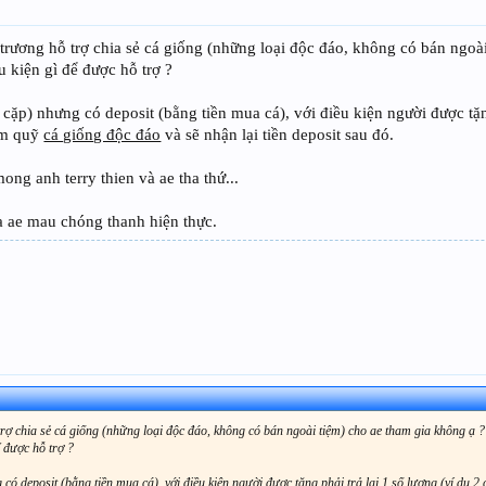
 trương hỗ trợ chia sẻ cá giống (những loại độc đáo, không có bán ngoà
 kiện gì để được hỗ trợ ?
 cặp) nhưng có deposit (bằng tiền mua cá), với điều kiện người được tặng
làm quỹ
cá giống độc đáo
và sẽ nhận lại tiền deposit sau đó.
ong anh terry thien và ae tha thứ...
a ae mau chóng thanh hiện thực.
trợ chia sẻ cá giống (những loại độc đáo, không có bán ngoài tiệm) cho ae tham gia không ạ ?
ể được hỗ trợ ?
 có deposit (bằng tiền mua cá), với điều kiện người được tặng phải trả lại 1 số lượng (ví dụ 2 