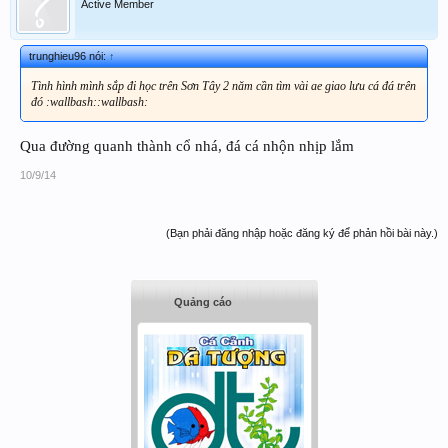
Active Member
trunghieu96 nói:
↑
Tình hình mình sắp đi học trên Sơn Tây 2 năm cần tìm vài ae giao lưu cá đá trên
đó :wallbash::wallbash:
Qua đường quanh thành cổ nhá, đá cá nhộn nhịp lắm
10/9/14
(Bạn phải đăng nhập hoặc đăng ký để phản hồi bài này.)
Quảng cáo