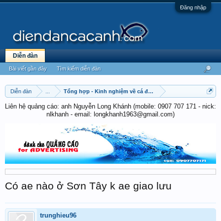
Đăng nhập
Diễn đàn
Bài viết gần đây
Tìm kiếm diễn đàn
Diễn đàn
...
Tổng hợp - Kinh nghiệm về cá đá - cá chọi
Liên hệ quảng cáo: anh Nguyễn Long Khánh (mobile: 0907 707 171 - nick:
nlkhanh - email: longkhanh1963@gmail.com)
Có ae nào ở Sơn Tây k ae giao lưu
trunghieu96