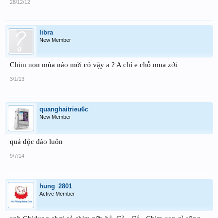
28/12/12
libra
New Member
Chim non mùa nào mới có vậy a ? A chỉ e chỗ mua zới
3/1/13
quanghaitrieu6c
New Member
quá độc đáo luôn
9/7/14
hung_2801
Active Member