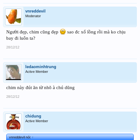
vnreddevil
Moderator
Người đẹp, chim cũng đẹp
sao đc xổ lồng rồi mà ko chịu
bay đi luôn ta?
28/12/12
ledaominhtrung
Active Member
chim này đút ăn từ nhõ à chú dũng
28/12/12
chidung
Active Member
vnreddevil nói:
↑