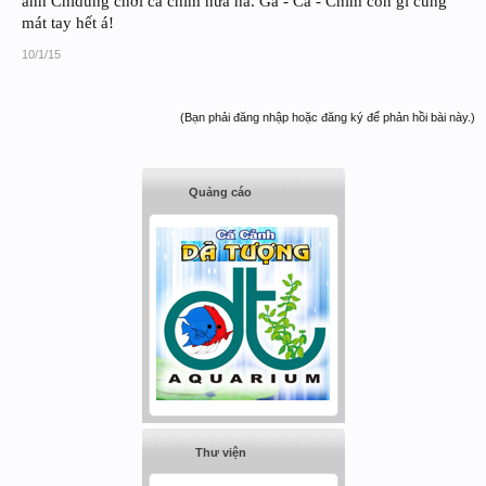
anh Chidung chơi cả chim nữa hả. Gà - Cá - Chim con gì cũng
mát tay hết á!
10/1/15
(Bạn phải đăng nhập hoặc đăng ký để phản hồi bài này.)
Quảng cáo
Thư viện