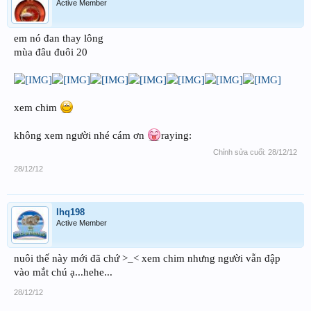
Active Member
em nó đan thay lông
mùa đâu đuôi 20
xem chim
không xem người nhé cám ơn
raying:
Chỉnh sửa cuối:
28/12/12
28/12/12
lhq198
Active Member
nuôi thế này mới đã chứ >_< xem chim nhưng người vẫn đập
vào mắt chú ạ...hehe...
28/12/12