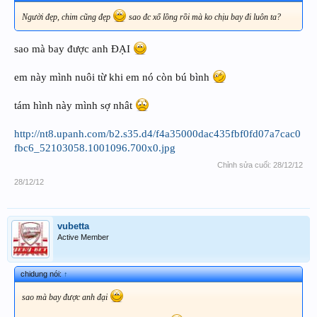
Người đẹp, chim cũng đẹp
sao đc xổ lồng rồi mà ko chịu bay đi luôn ta?
sao mà bay được anh ĐẠI
em này mình nuôi từ khi em nó còn bú bình
tám hình này mình sợ nhât
http://nt8.upanh.com/b2.s35.d4/f4a35000dac435fbf0fd07a7cac0
fbc6_52103058.1001096.700x0.jpg
Chỉnh sửa cuối:
28/12/12
28/12/12
vubetta
Active Member
chidung nói:
↑
sao mà bay được anh đại