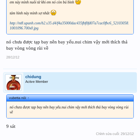
em này mình nuôi từ khi em nó còn bú bình
tám hình này mình sợ nhât
http://nt8.upanh.com/b2.s35.d4/f4a35000dac435fbf0fd07a7cac0fbc6_52103058.
1001096.700x0.jpg
nó chưa được tạp bay nên bay yếu.nui chim vậy mới thích thả
bay vòng vòng rùi về
28/12/12
chidung
Active Member
vubetta nói:
↑
nó chưa được tạp bay nên bay yếu.nui chim vậy mới thích thả bay vòng vòng rùi
về
9 sát
Chỉnh sửa cuối:
29/12/12