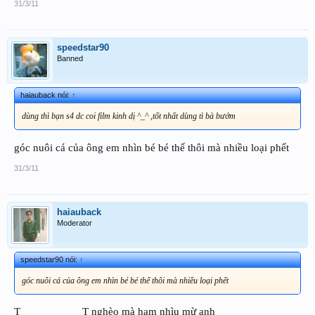
31/3/11
speedstar90
Banned
haiauback nói:
↑
dùng thì bạn s4 dc coi film kinh dị ^_^ ,tốt nhất dùng tì bà bướm
góc nuôi cá của ông em nhìn bé bé thế thôi mà nhiều loại phết
31/3/11
haiauback
Moderator
speedstar90 nói:
↑
góc nuôi cá của ông em nhìn bé bé thế thôi mà nhiều loại phết
T___________T nghèo mà ham nhìu mừ anh