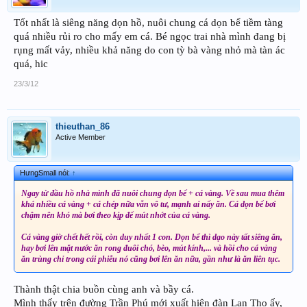
Tốt nhất là siêng năng dọn hồ, nuôi chung cá dọn bể tiềm tàng
quá nhiều rủi ro cho mấy em cá. Bé ngọc trai nhà mình đang bị
rụng mất vảy, nhiều khả năng do con tỳ bà vàng nhỏ mà tàn ác
quá, hic
23/3/12
thieuthan_86
Active Member
HưngSmall nói:
↑
Ngay từ đầu hồ nhà mình đã nuôi chung dọn bể + cá vàng. Về sau mua thêm
khá nhiều cá vàng + cá chép nữa vẫn vô tư, mạnh ai nấy ăn. Cá dọn bể bơi
chậm nên khó mà bơi theo kịp để mút nhớt của cá vàng.
Cá vàng giờ chết hết rồi, còn duy nhất 1 con. Dọn bể thì dạo này tất siêng ăn,
hay bơi lên mặt nước ăn rong đuôi chó, bèo, mút kính,... và hồi cho cá vàng
ăn trùng chỉ trong cái phiễu nó cũng bơi lên ăn nữa, gần như là ăn liên tục.
Thành thật chia buồn cùng anh và bầy cá.
Mình thấy trên đường Trần Phú mới xuất hiện đàn Lan Thọ ấy,