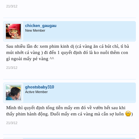
21/3/12
chicken_gaugau
New Member
Sau nhiều lần đc xem phim kinh dị (cá vàng ăn cá bút chì, tì bà
mút nhớt cá vàng ) đi đến 1 quyết định đó là ko nuôi thêm con
gì ngoài mấy pé vàng ^^
21/3/12
ghostsbaby310
Active Member
Mình thì quyết định tống tiễn mấy em đó về vườn hết sau khi
thấy phim hành động. Đuổi mấy em cá vàng mà cắn sợ luôn
)
21/3/12