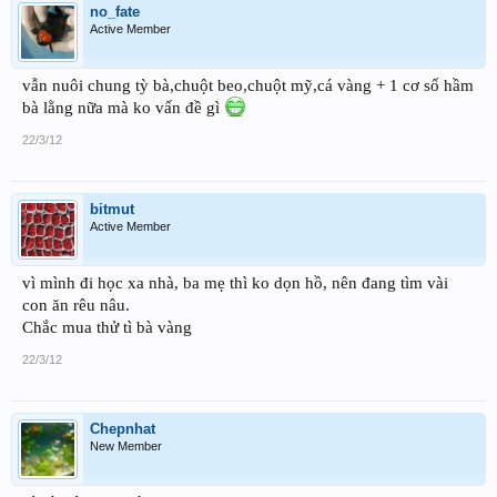
no_fate
Active Member
vẫn nuôi chung tỳ bà,chuột beo,chuột mỹ,cá vàng + 1 cơ số hầm
bà lằng nữa mà ko vấn đề gì
22/3/12
bitmut
Active Member
vì mình đi học xa nhà, ba mẹ thì ko dọn hồ, nên đang tìm vài
con ăn rêu nâu.
Chắc mua thử tì bà vàng
22/3/12
Chepnhat
New Member