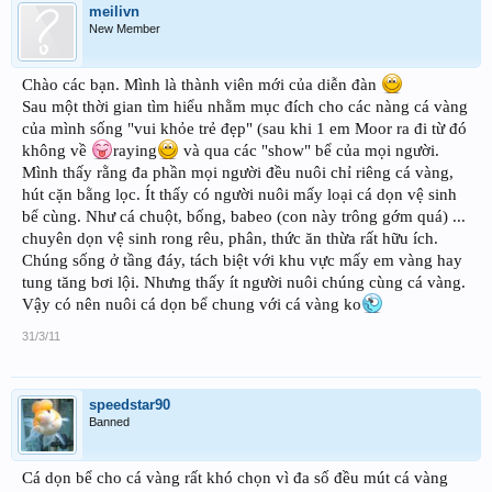
meilivn
New Member
Chào các bạn. Mình là thành viên mới của diễn đàn
Sau một thời gian tìm hiểu nhằm mục đích cho các nàng cá vàng
của mình sống "vui khỏe trẻ đẹp" (sau khi 1 em Moor ra đi từ đó
không về
raying
và qua các "show" bể của mọi người.
Mình thấy rằng đa phần mọi người đều nuôi chỉ riêng cá vàng,
hút cặn bằng lọc. Ít thấy có người nuôi mấy loại cá dọn vệ sinh
bể cùng. Như cá chuột, bống, babeo (con này trông gớm quá) ...
chuyên dọn vệ sinh rong rêu, phân, thức ăn thừa rất hữu ích.
Chúng sống ở tầng đáy, tách biệt với khu vực mấy em vàng hay
tung tăng bơi lội. Nhưng thấy ít người nuôi chúng cùng cá vàng.
Vậy có nên nuôi cá dọn bể chung với cá vàng ko
31/3/11
speedstar90
Banned
Cá dọn bể cho cá vàng rất khó chọn vì đa số đều mút cá vàng