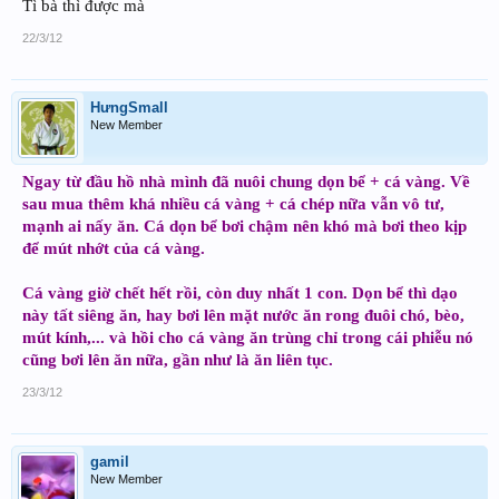
Tì bà thì được mà
22/3/12
HưngSmall
New Member
Ngay từ đầu hồ nhà mình đã nuôi chung dọn bể + cá vàng. Về
sau mua thêm khá nhiều cá vàng + cá chép nữa vẫn vô tư,
mạnh ai nấy ăn. Cá dọn bể bơi chậm nên khó mà bơi theo kịp
để mút nhớt của cá vàng.
Cá vàng giờ chết hết rồi, còn duy nhất 1 con. Dọn bể thì dạo
này tất siêng ăn, hay bơi lên mặt nước ăn rong đuôi chó, bèo,
mút kính,... và hồi cho cá vàng ăn trùng chỉ trong cái phiễu nó
cũng bơi lên ăn nữa, gần như là ăn liên tục.
23/3/12
gamil
New Member