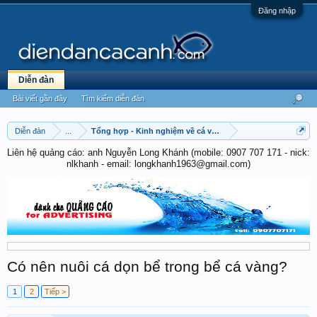
Đăng nhập
Diễn đàn
Bài viết gần đây
Tìm kiếm diễn đàn
Diễn đàn
...
Tổng hợp - Kinh nghiệm về cá vàng & cá chép
Liên hệ quảng cáo: anh Nguyễn Long Khánh (mobile: 0907 707 171 - nick:
nlkhanh - email: longkhanh1963@gmail.com)
Có nên nuôi cá dọn bể trong bể cá vàng?
1
2
Tiếp >