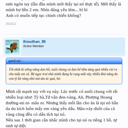
side ngón tay (lần đầu mình mới thấy tụi nó thực tế). Mới thấy là
mình bợ liền 2 em. Nhìn đáng yêu lém... hì hì
Anh có muốn tiếp tục chinh chiến không?
25/3/12
thieuthan_86
Active Member
gamil nói:
↑
Tốt nhất là siêng năng dọn hồ, nuôi chung cá dọn bể tiềm tàng quá nhiều rủi ro
cho mấy em cá. Bé ngọc trai nhà mình đang bị rụng mất vảy, nhiều khả năng do
con tỳ bà vàng nhỏ mà tàn ác quá, hic
Mình rất mạnh tay với vụ này. Lúc trước có nuôi chung với rất
nhiều loại như: Tỳ bà,Tứ vân đen-vàng, Ali, Phượng Hoang
thường-mi ni- mâu ni. Nhưng thấy mỗi lần cho ăn là tụi nó bắn
tỉa du kích luôn mấy em vàng yêu dấu. Mào-vảy-đuôi của cá
vàng cũng đều có dấu tích tụi nó.
Nên sau 1 thời gian cân nhắc mình cho tụi nó ra riêng 1 hồ, tự
sinh tự diệt.