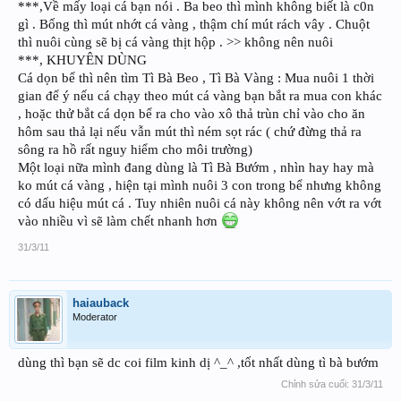
***,Về mấy loại cá bạn nói . Ba beo thì mình không biết là c0n
gì . Bống thì mút nhớt cá vàng , thậm chí mút rách vây . Chuột
thì nuôi cùng sẽ bị cá vàng thịt hộp . >> không nên nuôi
***, KHUYÊN DÙNG
Cá dọn bể thì nên tìm Tì Bà Beo , Tì Bà Vàng : Mua nuôi 1 thời
gian để ý nếu cá chạy theo mút cá vàng bạn bắt ra mua con khác
, hoặc thử bắt cá dọn bể ra cho vào xô thả trùn chỉ vào cho ăn
hôm sau thả lại nếu vẫn mút thì ném sọt rác ( chứ đừng thả ra
sông ra hồ rất nguy hiểm cho môi trường)
Một loại nữa mình đang dùng là Tì Bà Bướm , nhìn hay hay mà
ko mút cá vàng , hiện tại mình nuôi 3 con trong bể nhưng không
có dấu hiệu mút cá . Tuy nhiên nuôi cá này không nên vớt ra vớt
vào nhiều vì sẽ làm chết nhanh hơn
31/3/11
haiauback
Moderator
dùng thì bạn sẽ dc coi film kinh dị ^_^ ,tốt nhất dùng tì bà bướm
Chỉnh sửa cuối:
31/3/11