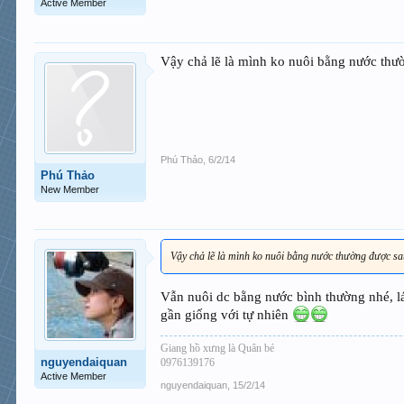
Active Member
Vậy chả lẽ là mình ko nuôi bằng nước th
Phú Thảo
,
6/2/14
Phú Thảo
New Member
Vậy chả lẽ là mình ko nuôi bằng nước thường được s
Vẫn nuôi dc bằng nước bình thường nhé, lá 
gần giống với tự nhiên
Giang hồ xưng là Quân bé
nguyendaiquan
0976139176
Active Member
nguyendaiquan
,
15/2/14