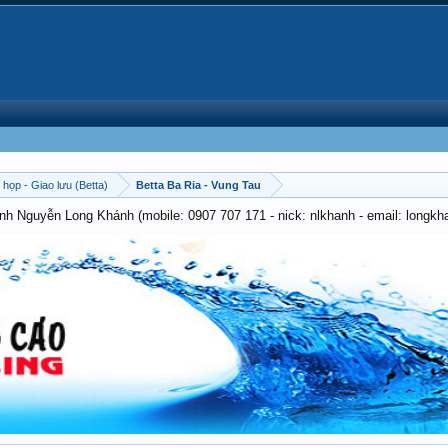
 họp - Giao lưu (Betta)
Betta Ba Ria - Vung Tau
anh Nguyễn Long Khánh (mobile: 0907 707 171 - nick: nlkhanh - email: long