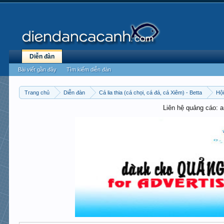
Diễn đàn
Bài viết gần đây
Tìm kiếm diễn đàn
Trang chủ
Diễn đàn
Cá lia thia (cá chọi, cá đá, cá Xiêm) - Betta
Hội
Liên hệ quảng cáo: 