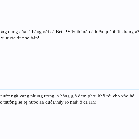
ông dụng của lá bàng với cá Betta!Vậy thì nó có hiệu quả thật không ạ
 vì nước đục sợ bẩn!
,nước ngã vàng nhưng trong,lá bàng già đem phơi khô rồi cho vào hồ
ớc thường sẽ bị nước ăn đuôi,thấy rõ nhất ở cá HM