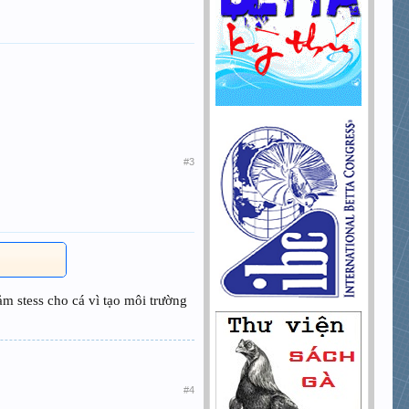
#3
ảm stess cho cá vì tạo môi trường
#4