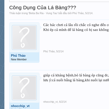
Công Dụng Của Lá Bàng???
Thảo luận trong '
Betta Ba Ria - Vung Tau
' bắt đầu bởi
Phú Thảo
,
5/2/14
.
Các bác chơi cá lâu rồi chắc có nghe đến c
Khi ép cá mình để lá bàng có bị sao không
Phú Thảo
,
5/2/14
Phú Thảo
New Member
giúp cá kháng bệnh,bỏ lá bàng ép cũng đc
lưu ý:cá nuôi bằng lá bàng,khi nuôi lại nư
nhocchip_vt
,
6/2/14
nhocchip_vt