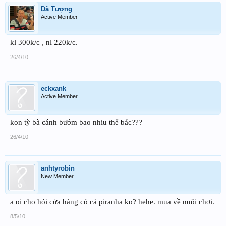
Dã Tượng
Active Member
kl 300k/c , nl 220k/c.
26/4/10
eckxank
Active Member
kon tỳ bà cánh bướm bao nhiu thế bác???
26/4/10
anhtyrobin
New Member
a oi cho hỏi cửa hàng có cá piranha ko? hehe. mua về nuôi chơi.
8/5/10