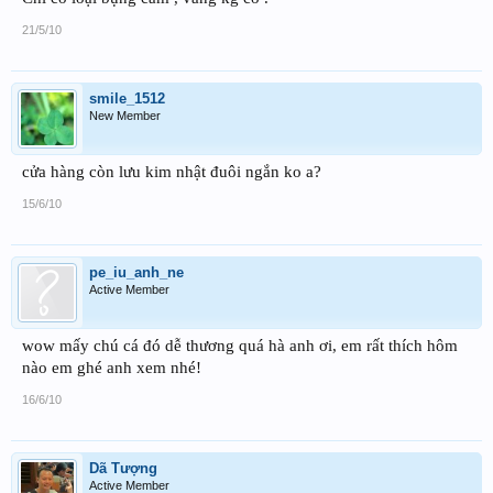
21/5/10
smile_1512
New Member
cửa hàng còn lưu kim nhật đuôi ngắn ko a?
15/6/10
pe_iu_anh_ne
Active Member
wow mấy chú cá đó dễ thương quá hà anh ơi, em rất thích hôm
nào em ghé anh xem nhé!
16/6/10
Dã Tượng
Active Member