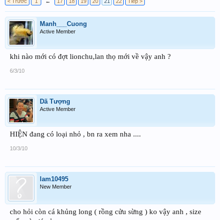
< Trước
1
←
17
18
19
20
21
22
Tiếp >
Manh___Cuong
Active Member
khi nào mới có đợt lionchu,lan thọ mới về vậy anh ?
6/3/10
Dã Tượng
Active Member
HIỆN đang có loại nhỏ , bn ra xem nha ....
10/3/10
lam10495
New Member
cho hỏi còn cá khủng long ( rồng cửu sừng ) ko vậy anh , size