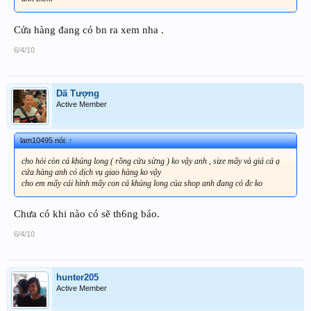
Cửa hàng đang có bn ra xem nha .
6/4/10
Dã Tượng
Active Member
lam10495 nói:
↑
cho hỏi còn cá khủng long ( rồng cửu sừng ) ko vậy anh , size mấy và giá cả ạ
cứa hàng anh có dịch vụ giao hàng ko vậy
cho em mấy cái hình mấy con cá khủng long của shop anh đang có đc ko
Chưa có khi nào có sẽ th6ng báo.
6/4/10
hunter205
Active Member