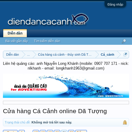
Đăng nhập
Diễn đàn
Bài viết gần đây
Tìm kiếm diễn đàn
Diễn đàn
...
Cửa hàng cá cảnh - thủy sinh Dã Tượng
Cá_cảnh
Liên hệ quảng cáo: anh Nguyễn Long Khánh (mobile: 0907 707 171 - nick:
nlkhanh - email: longkhanh1963@gmail.com)
C­ửa hàng Cá Cảnh online Dã Tượng
Trạng thái chủ đề:
Không mở trả lời sau này.