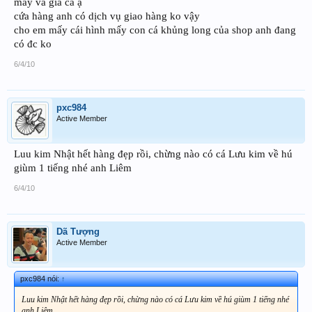
mấy và giá cả ạ
cứa hàng anh có dịch vụ giao hàng ko vậy
cho em mấy cái hình mấy con cá khủng long của shop anh đang
có đc ko
6/4/10
pxc984
Active Member
Luu kim Nhật hết hàng đẹp rồi, chừng nào có cá Lưu kim về hú
giùm 1 tiếng nhé anh Liêm
6/4/10
Dã Tượng
Active Member
pxc984 nói:
↑
Luu kim Nhật hết hàng đẹp rồi, chừng nào có cá Lưu kim về hú giùm 1 tiếng nhé
anh Liêm