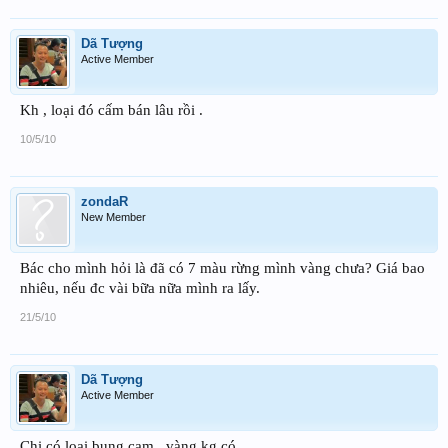
Dã Tượng
Active Member
Kh , loại đó cấm bán lâu rồi .
10/5/10
zondaR
New Member
Bác cho mình hỏi là đã có 7 màu rừng mình vàng chưa? Giá bao
nhiêu, nếu đc vài bữa nữa mình ra lấy.
21/5/10
Dã Tượng
Active Member
Chi có loại bụng cam , vàng kg có .