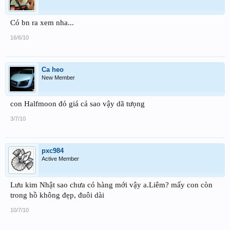
Có bn ra xem nha...
16/6/10
Ca heo
New Member
con Halfmoon đỏ giá cả sao vậy dã tưọng
3/7/10
pxc984
Active Member
Lưu kim Nhật sao chưa có hàng mới vậy a.Liêm? mấy con còn
trong hồ không đẹp, đuôi dài
10/7/10