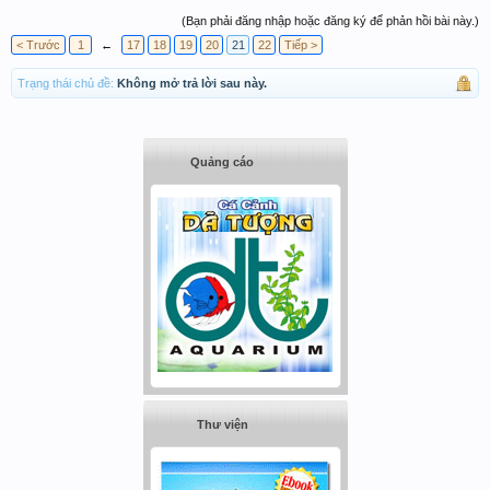
(Bạn phải đăng nhập hoặc đăng ký để phản hồi bài này.)
< Trước
1
←
17
18
19
20
21
22
Tiếp >
Trạng thái chủ đề:
Không mở trả lời sau này.
Quảng cáo
Thư viện