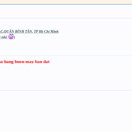
C,QUẬN BÌNH TÂN, TP Hồ Chí Minh
áy nhé
)
 cua hang buon may ban dat