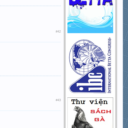
#42
#43