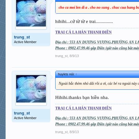
cho ca moi len di a . cho no sung . chuc cua hang 
hihihi...cứ từ từ e trai..............
TRẠI CÁ LA HÁN THANH ĐIỀN
trung_st
Active Member
Địa chỉ : 553 AN DƯƠNG VƯƠNG,PHƯỜNG AN LA
Phone : 0902.47.99.46 gặp Điền (giờ nào cũng bắt m
trung_st
,
8/9/13
huykts nói:
↑
Ngoài bắc thèm nhỏ dãi rồi a ơi, các bé ra ngoài này 
Hihihi.thanks bạn hiền nha.
TRẠI CÁ LA HÁN THANH ĐIỀN
trung_st
Active Member
Địa chỉ : 553 AN DƯƠNG VƯƠNG,PHƯỜNG AN LA
Phone : 0902.47.99.46 gặp Điền (giờ nào cũng bắt m
trung_st
,
8/9/13