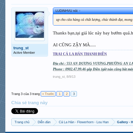
LUDINHVU nói:
↑
up cho cửa hàng cá chất lượng, chúc thành đạt, mong g
Thanks bạn,tại giá lúc này bay bướm quá.hi
AI CŨNG ZẬY MÀ.....
trung_st
Active Member
TRẠI CÁ LA HÁN THANH ĐIỀN
Địa chỉ : 553 AN DƯƠNG VƯƠNG,PHƯỜNG AN LA
Phone : 0902.47.99.46 gặp Điền (giờ nào cũng bắt m
trung_st
,
8/9/13
Trang 3 của 3 trang
< Trước
1
2
3
Chia sẻ trang này
Trang chủ
Diễn đàn
Cá La Hán - Flowerhorn - Lou Han
Gallery -