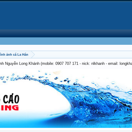
 Hình ảnh cá La Hán
anh Nguyễn Long Khánh (mobile: 0907 707 171 - nick: nlkhanh - email: long