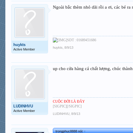
Ngoài bắc thèm nhỏ dãi rồi a ơi, các bé ra
SDT : 01689451686
huykts
huykts
,
8/9/13
Active Member
up cho cửa hàng cá chất lượng, chúc thành 
CUỘC ĐỜI LÀ ĐÂY
LUDINHVU
[SIGPIC][/SIGPIC]
Active Member
LUDINHVU
,
8/9/13
trongphuc8888 nói:
↑