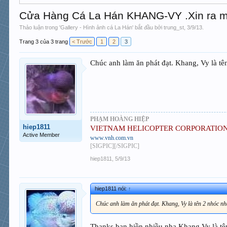
Cửa Hàng Cá La Hán KHANG-VY .Xin ra mắ
Thảo luận trong '
Gallery - Hình ảnh cá La Hán
' bắt đầu bởi
trung_st
,
3/9/13
.
Trang 3 của 3 trang
< Trước
1
2
3
Chúc anh làm ăn phát đạt. Khang, Vy là tên
PHẠM HOÀNG HIỆP
hiep1811
VIETNAM HELICOPTER CORPORATIO
Active Member
www.vnh.com.vn
[SIGPIC][/SIGPIC]
hiep1811
,
5/9/13
hiep1811 nói:
↑
Chúc anh làm ăn phát đạt. Khang, Vy là tên 2 nhóc nh
Thanks bạn hiền nhiều nha.Khang,Vy là tên 