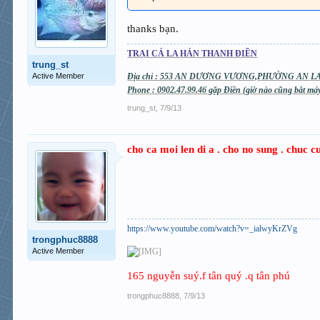
thanks bạn.
TRẠI CÁ LA HÁN THANH ĐIỀN
trung_st
Active Member
Địa chỉ : 553 AN DƯƠNG VƯƠNG,PHƯỜNG AN LA
Phone : 0902.47.99.46 gặp Điền (giờ nào cũng bắt m
trung_st
,
7/9/13
cho ca moi len di a . cho no sung . chuc
https://www.youtube.com/watch?v=_ialwyKrZVg
trongphuc8888
Active Member
165 nguyễn suý.f tân quý .q tân phú
trongphuc8888
,
7/9/13