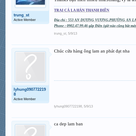
TRẠI CÁ LA HÁN THANH ĐIỀN
trung_st
Active Member
Địa chỉ : 553 AN DƯƠNG VƯƠNG,PHƯỜNG AN LA
Phone : 0902.47.99.46 gặp Điền (giờ nào cũng bắt m
trung_st
,
5/9/13
Chúc cửa hàng ông lam an phát đạt nha
lyhung090772219
8
Active Member
lyhung0907722198
,
5/9/13
ca dep lam ban