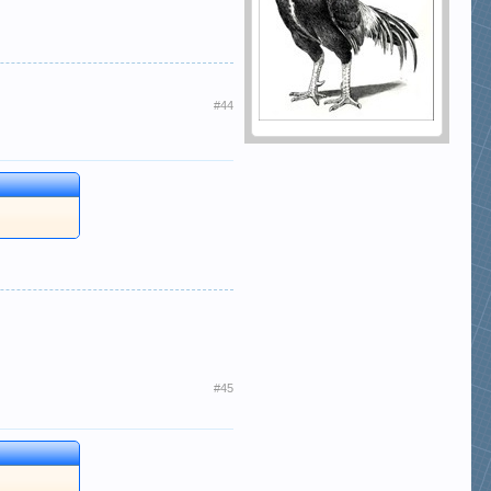
#44
#45