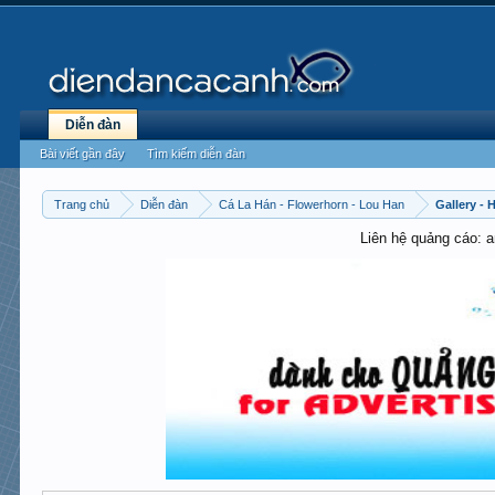
Diễn đàn
Bài viết gần đây
Tìm kiếm diễn đàn
Trang chủ
Diễn đàn
Cá La Hán - Flowerhorn - Lou Han
Gallery -
Liên hệ quảng cáo: 