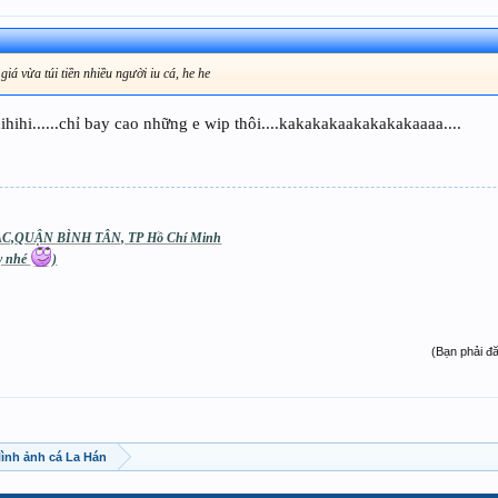
iá vừa túi tiền nhiều người iu cá, he he
hihi......chỉ bay cao những e wip thôi....kakakakaakakakakaaaa....
C,QUẬN BÌNH TÂN, TP Hồ Chí Minh
áy nhé
)
(Bạn phải đ
 Hình ảnh cá La Hán