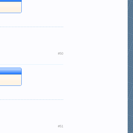
#50
#51