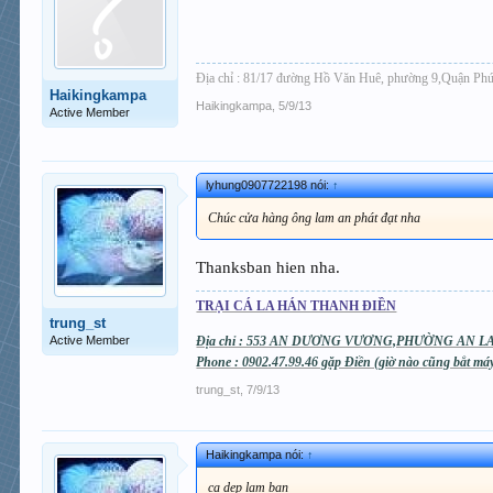
Địa chỉ : 81/17 đường Hồ Văn Huê, phường 9,Quận Phú
Haikingkampa
Haikingkampa
,
5/9/13
Active Member
lyhung0907722198 nói:
↑
Chúc cửa hàng ông lam an phát đạt nha
Thanksban hien nha.
TRẠI CÁ LA HÁN THANH ĐIỀN
trung_st
Active Member
Địa chỉ : 553 AN DƯƠNG VƯƠNG,PHƯỜNG AN LA
Phone : 0902.47.99.46 gặp Điền (giờ nào cũng bắt m
trung_st
,
7/9/13
Haikingkampa nói:
↑
ca dep lam ban