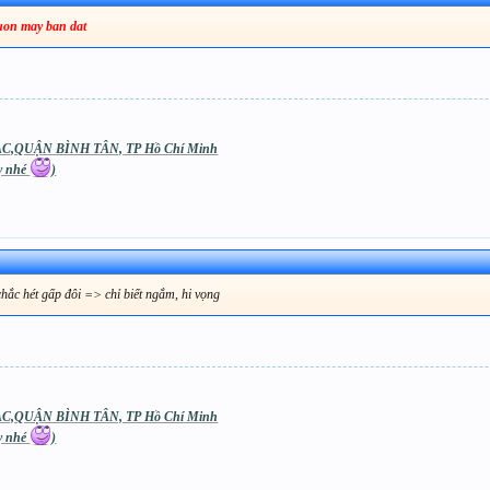
buon may ban dat
C,QUẬN BÌNH TÂN, TP Hồ Chí Minh
áy nhé
)
chắc hét gấp đôi => chỉ biết ngắm, hi vọng
C,QUẬN BÌNH TÂN, TP Hồ Chí Minh
áy nhé
)