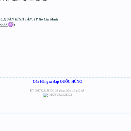
C,QUẬN BÌNH TÂN, TP Hồ Chí Minh
áy nhé
)
Cữa Hàng xe đạp QUỐC HÙNG​
ĐT 0917922198 DC 26 pham hữu chí p12 q5​
[/URL][/IMG]​