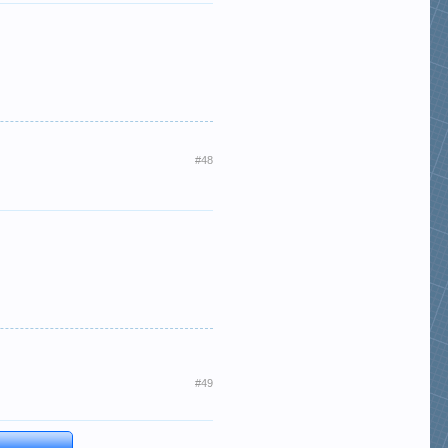
#48
#49