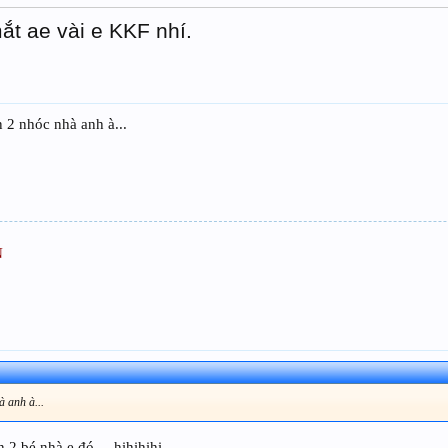
t ae vài e KKF nhí.
 2 nhóc nhà anh à...
N
à anh à...
2 bé nhà e đó.....hihihihi