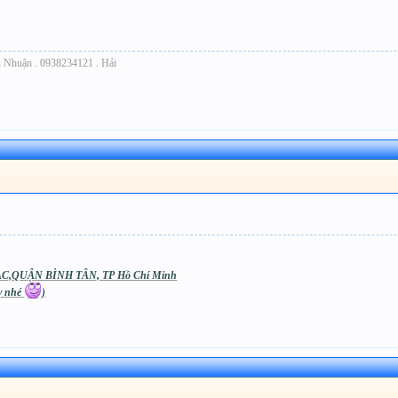
 Nhuận . 0938234121 . Hải
C,QUẬN BÌNH TÂN, TP Hồ Chí Minh
áy nhé
)