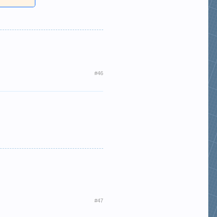
#46
#47