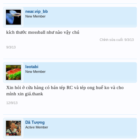
near.vip_bb
New Member
kích thước mossball như nào vậy chú
Chỉnh sửa cuối:
9/3/13
9/3/13
leotabi
New Member
Xin hỏi ở cửa hàng có bán tép RC và tép ong huế ko và cho
mình xin giá.thank
12/9/13
Dã Tượng
Active Member