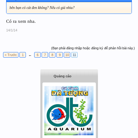
bên bạn có cát đen không? Nếu có giá nhiu?
Có ra xem nha.
14/1/14
(Bạn phải đăng nhập hoặc đăng ký để phản hồi bài này.)
< Trước
1
←
6
7
8
9
10
11
Quảng cáo