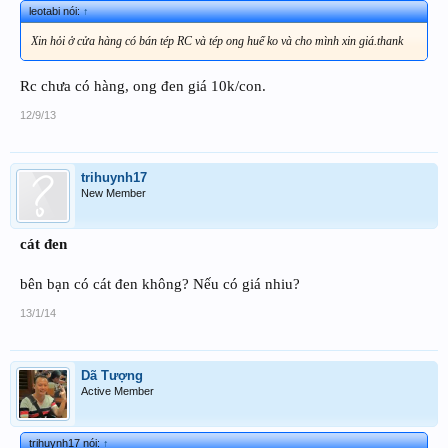
leotabi nói:
↑
Xin hỏi ở cửa hàng có bán tép RC và tép ong huế ko và cho mình xin giá.thank
Rc chưa có hàng, ong đen giá 10k/con.
12/9/13
trihuynh17
New Member
cát đen
bên bạn có cát đen không? Nếu có giá nhiu?
13/1/14
Dã Tượng
Active Member
trihuynh17 nói:
↑