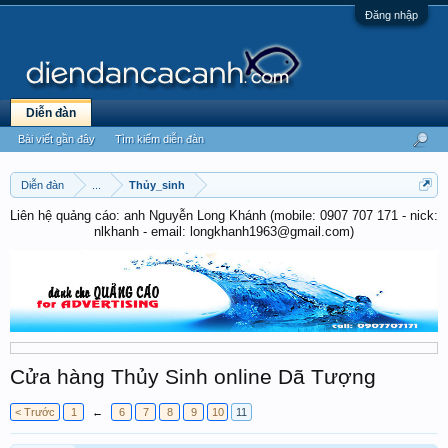
Đăng nhập
Diễn đàn
Bài viết gần đây
Tìm kiếm diễn đàn
Diễn đàn
...
Thủy_sinh
Liên hệ quảng cáo: anh Nguyễn Long Khánh (mobile: 0907 707 171 - nick:
nlkhanh - email: longkhanh1963@gmail.com)
Cửa hàng Thủy Sinh online Dã Tượng
< Trước
1
←
6
7
8
9
10
11