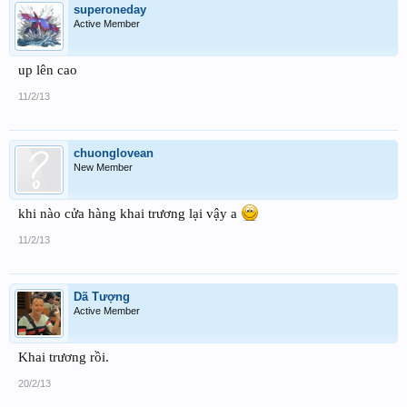
superoneday
Active Member
up lên cao
11/2/13
chuonglovean
New Member
khi nào cửa hàng khai trương lại vậy a
11/2/13
Dã Tượng
Active Member
Khai trương rồi.
20/2/13