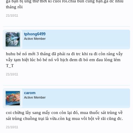
gà bạn bị ung thư thời kì cuối rồi.chia bùn cùng bạn.gà dc nhiu
tháng rồi
21/10/11
tphong6499
Active Member
huhu bé nó mới 3 tháng đã phải ra đi trc khi ra đi còn ráng vẫy
vẫy tạm biệt lúc bỏ bé nó vô bịch đem đi bỏ em đau lòng lém
T_T
21/10/11
carom
Active Member
coi chừng lây sang mấy con còn lại đó, mua thuốc sát trùng về
sát trùng chuồng trại là vừa.còn kg mua vôi bột về rãi cũng đc.
21/10/11