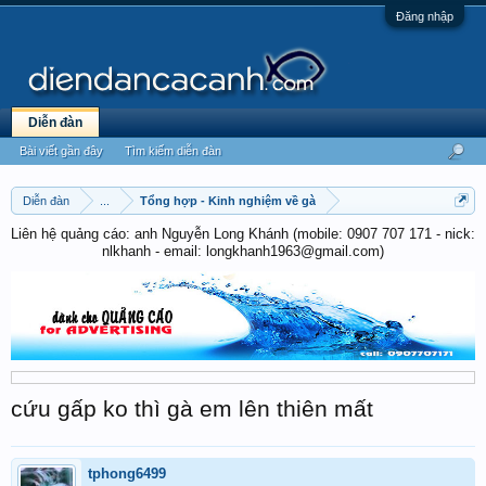
Đăng nhập
Diễn đàn
Bài viết gần đây
Tìm kiếm diễn đàn
Diễn đàn
...
Tổng hợp - Kinh nghiệm về gà
Liên hệ quảng cáo: anh Nguyễn Long Khánh (mobile: 0907 707 171 - nick:
nlkhanh - email: longkhanh1963@gmail.com)
cứu gấp ko thì gà em lên thiên mất
tphong6499