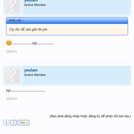
yeulam
Active Member
AHN nói:
↑
Up cho AE nào gần thì pm.
.................up..............
26/3/14
yeulam
Active Member
up.............................
28/3/14
(Bạn phải đăng nhập hoặc đăng ký để phản hồi bài này.)
1
2
Tiếp >