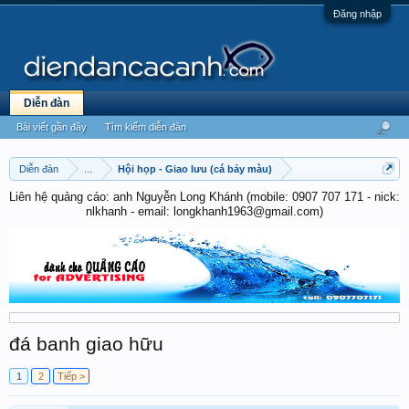
Đăng nhập
Diễn đàn
Bài viết gần đây
Tìm kiếm diễn đàn
Diễn đàn
...
Hội họp - Giao lưu (cá bảy màu)
Liên hệ quảng cáo: anh Nguyễn Long Khánh (mobile: 0907 707 171 - nick:
nlkhanh - email: longkhanh1963@gmail.com)
đá banh giao hữu
1
2
Tiếp >