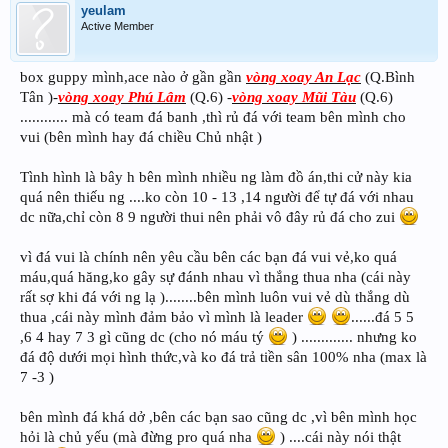
yeulam
Active Member
box guppy mình,ace nào ở gần gần
vòng xoay An Lạc
(Q.Bình
Tân )-
vòng xoay Phú Lâm
(Q.6) -
vòng xoay Mũi Tàu
(Q.6)
............ mà có team đá banh ,thì rủ đá với team bên mình cho
vui (bên mình hay đá chiều Chủ nhật )
Tình hình là bây h bên mình nhiều ng làm đồ án,thi cử này kia
quá nên thiếu ng ....ko còn 10 - 13 ,14 người để tự đá với nhau
dc nữa,chỉ còn 8 9 người thui nên phải vô đây rủ đá cho zui
vì đá vui là chính nên yêu cầu bên các bạn đá vui vẻ,ko quá
máu,quá hăng,ko gây sự đánh nhau vì thắng thua nha (cái này
rất sợ khi đá với ng lạ )........bên mình luôn vui vẻ dù thắng dù
thua ,cái này mình đảm bảo vì mình là leader
......đá 5 5
,6 4 hay 7 3 gì cũng dc (cho nó máu tý
) ............. nhưng ko
đá độ dưới mọi hình thức,và ko đá trả tiền sân 100% nha (max là
7 -3 )
bên mình đá khá dở ,bên các bạn sao cũng dc ,vì bên mình học
hỏi là chủ yếu (mà đừng pro quá nha
) ....cái này nói thật