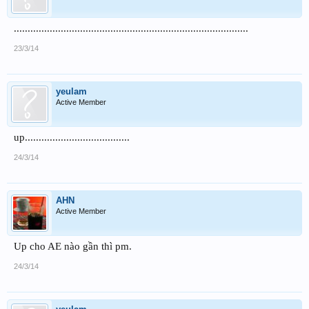
.....................................................................................
23/3/14
yeulam
Active Member
up......................................
24/3/14
AHN
Active Member
Up cho AE nào gần thì pm.
24/3/14