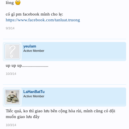
lòng
có gì pm facebook mình cho lẹ:
https://www.facebook.com/tanluat.truong
9/3/14
yeulam
Active Member
up up up.......................
10/3/14
LaHanBatTu
Active Member
Tiếc quá, ko thì giao lưu bên cộng hòa rùi, mình cũng có đội
muốn giao lưu đây
10/3/14