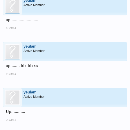
yeulam
Active Member
up........................
16/3/14
yeulam
Active Member
up........ hix hixxx
19/3/14
yeulam
Active Member
Up............
20/3/14