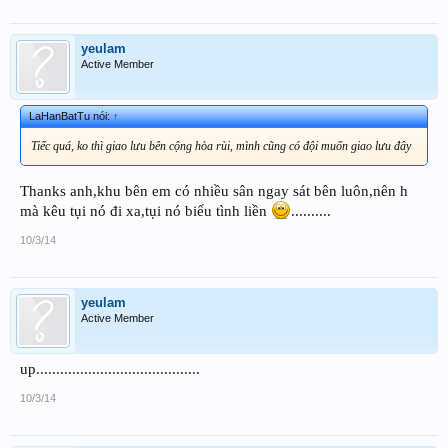
yeulam
Active Member
LaHanBatTu nói:
↑
Tiếc quá, ko thì giao lưu bên cộng hòa rùi, mình cũng có đội muốn giao lưu đây
Thanks anh,khu bên em có nhiều sân ngay sát bên luôn,nên h
mà kêu tụi nó đi xa,tụi nó biểu tình liền
..........
10/3/14
yeulam
Active Member
up.........................................
10/3/14