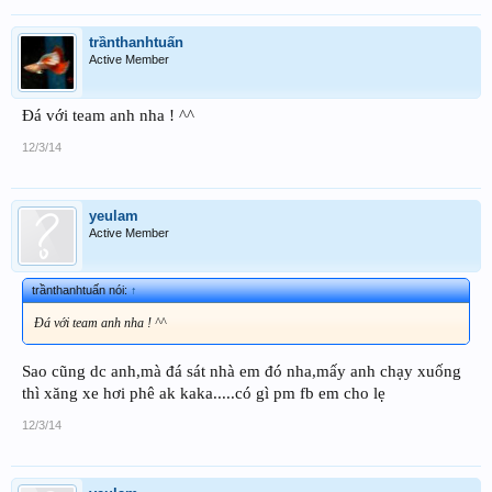
trầnthanhtuấn
Active Member
Đá với team anh nha ! ^^
12/3/14
yeulam
Active Member
trầnthanhtuấn nói:
↑
Đá với team anh nha ! ^^
Sao cũng dc anh,mà đá sát nhà em đó nha,mấy anh chạy xuống
thì xăng xe hơi phê ak kaka.....có gì pm fb em cho lẹ
12/3/14