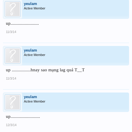
yeulam
Active Member
up........................
11/3/14
yeulam
Active Member
up ................hnay sao mạng lag quá T__T
11/3/14
yeulam
Active Member
up.........................
12/3/14