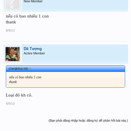
New Member
nếu có bao nhiêu 1 con
thank
8/9/13
Dã Tượng
Active Member
chenjinhui nói:
↑
nếu có bao nhiêu 1 con
thank
Loại đó kh có.
8/9/13
(Bạn phải đăng nhập hoặc đăng ký để phản hồi bài này.)