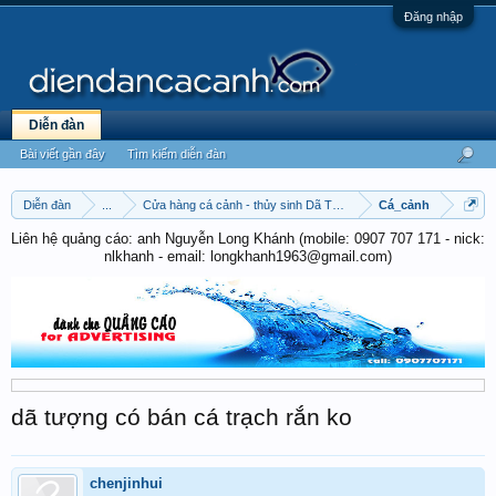
Đăng nhập
Diễn đàn
Bài viết gần đây
Tìm kiếm diễn đàn
Diễn đàn
...
Cửa hàng cá cảnh - thủy sinh Dã Tượng
Cá_cảnh
Liên hệ quảng cáo: anh Nguyễn Long Khánh (mobile: 0907 707 171 - nick:
nlkhanh - email: longkhanh1963@gmail.com)
dã tượng có bán cá trạch rắn ko
chenjinhui