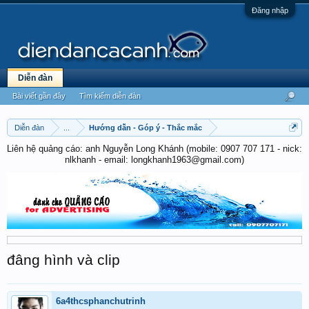
Đăng nhập
Diễn đàn
Bài viết gần đây
Tìm kiếm diễn đàn
Diễn đàn
...
Hướng dẫn - Góp ý - Thắc mắc
Liên hệ quảng cáo: anh Nguyễn Long Khánh (mobile: 0907 707 171 - nick:
nlkhanh - email: longkhanh1963@gmail.com)
đâng hình và clip
6a4thcsphanchutrinh