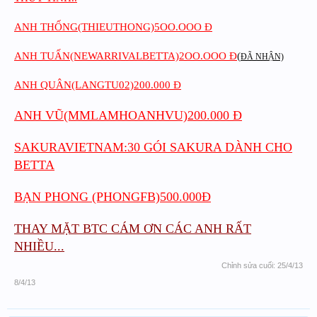
ANH THỐNG(THIEUTHONG)5OO.OOO Đ
ANH TUẤN(NEWARRIVALBETTA)2OO.OOO Đ
(
ĐÃ NHẬN)
ANH QUÂN(LANGTU02)200.000 Đ
ANH VŨ(MMLAMHOANHVU)200.000 Đ
SAKURAVIETNAM:30 GÓI SAKURA DÀNH CHO
BETTA
BẠN PHONG (PHONGFB)500.000Đ
THAY MẶT BTC CÁM ƠN CÁC ANH RẤT
NHIỀU...
Chỉnh sửa cuối:
25/4/13
8/4/13