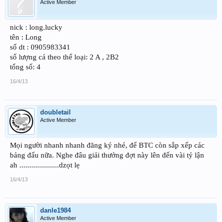
Active Member
nick : long.lucky
tên : Long
số dt : 0905983341
số lượng cá theo thể loại: 2 A , 2B2
tổng số: 4
16/4/13
doubletail
Active Member
Mọi người nhanh nhanh đăng ký nhé, để BTC còn sắp xếp các
bảng đấu nữa. Nghe đâu giải thưởng đợt này lên đến vài tỷ lận
ah ....................dzọt lẹ
16/4/13
danle1984
Active Member