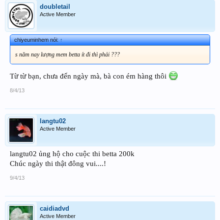
doubletail
Active Member
chiyeuminhem nói:
↑
s năm nay lượng mem betta ít đi thì phải ???
Từ từ bạn, chưa đến ngày mà, bà con ém hàng thôi
8/4/13
langtu02
Active Member
langtu02 ủng hộ cho cuộc thi betta 200k
Chúc ngày thi thật đông vui....!
9/4/13
caidiadvd
Active Member