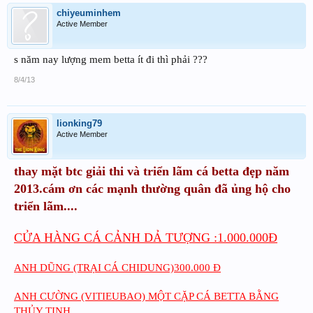
chiyeuminhem
Active Member
s năm nay lượng mem betta ít đi thì phải ???
8/4/13
lionking79
Active Member
thay mặt btc giải thi và triển lãm cá betta đẹp năm
2013.cám ơn các mạnh thường quân đã ủng hộ cho
triển lãm....
CỬA HÀNG CÁ CẢNH DẢ TƯỢNG :1.000.000Đ
ANH DŨNG (TRẠI CÁ CHIDUNG)300.000 Đ
ANH CƯỜNG (VITIEUBAO) MỘT CẶP CÁ BETTA BẰNG
THỦY TINH..