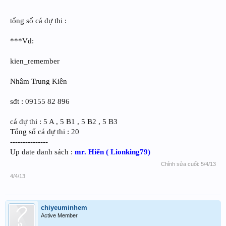
tổng số cá dự thi :
***Vd:
kien_remember
Nhâm Trung Kiên
sđt : 09155 82 896
cá dự thi : 5 A , 5 B1 , 5 B2 , 5 B3
Tổng số cá dự thi : 20
---------------
Up date danh sách :
mr. Hiển ( Lionking79)
Chỉnh sửa cuối:
5/4/13
4/4/13
chiyeuminhem
Active Member