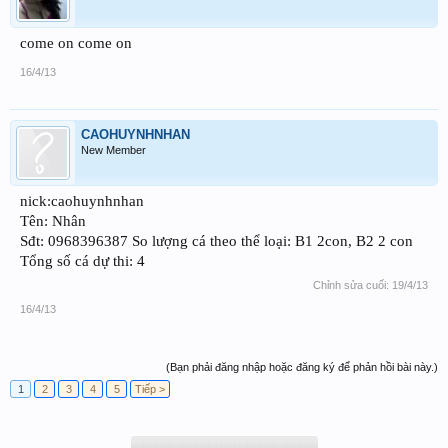
come on come on
16/4/13
CAOHUYNHNHAN
New Member
nick:caohuynhnhan
Tên: Nhân
Sđt: 0968396387 So lượng cá theo thể loại: B1 2con, B2 2 con
Tổng số cá dự thi: 4
Chỉnh sửa cuối:
19/4/13
16/4/13
(Bạn phải đăng nhập hoặc đăng ký để phản hồi bài này.)
1
2
3
4
5
Tiếp >