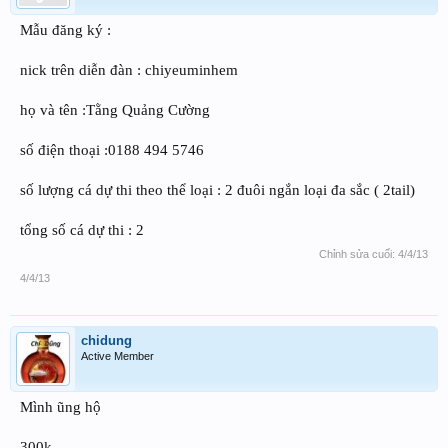
Mẫu đăng ký :
nick trên diễn đàn : chiyeuminhem
họ và tên :Tằng Quảng Cường
số điện thoại :0188 494 5746
số lượng cá dự thi theo thể loại : 2 đuôi ngắn loại đa sắc ( 2tail)
tổng số cá dự thi : 2
Chỉnh sửa cuối:
4/4/13
4/4/13
chidung
Active Member
Mình ũng hộ
300k