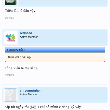
Triển lãm ở đâu vậy.
10/4/13
redhead
Active Member
caidiadvd nói:
↑
Triển lãm ở đâu vậy.
công viên lê thị riêng
13/4/13
chiyeuminhem
Active Member
sắp tới ngày rồi @@ s chỉ có mình e đăng ký vậy