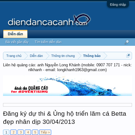
Đăng nhập
Diễn đàn
Bài viết gần đây
Tìm kiếm diễn đàn
Trang chủ
Diễn đàn
Thông tin chung
Thông báo
Liên hệ quảng cáo: anh Nguyễn Long Khánh (mobile: 0907 707 171 - nick:
nlkhanh - email: longkhanh1963@gmail.com)
Đăng ký dự thi & Ủng hộ triển lãm cá Betta
đẹp nhân dịp 30/04/2013
1
2
3
4
5
Tiếp >