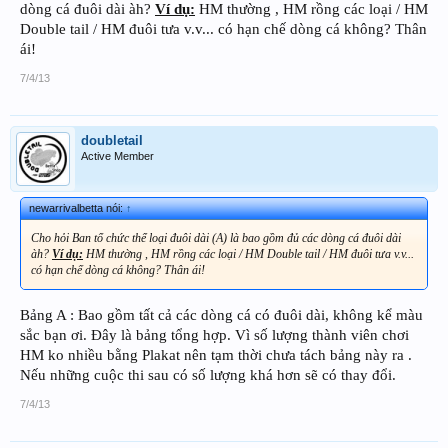
dòng cá đuôi dài àh?
Ví dụ:
HM thường , HM rồng các loại / HM
Double tail / HM đuôi tưa v.v... có hạn chế dòng cá không? Thân
ái!
7/4/13
doubletail
Active Member
newarrivalbetta nói:
↑
Cho hỏi Ban tổ chức thể loại đuôi dài (A) là bao gồm đủ các dòng cá đuôi dài
àh?
Ví dụ:
HM thường , HM rồng các loại / HM Double tail / HM đuôi tưa v.v...
có hạn chế dòng cá không? Thân ái!
Bảng A : Bao gồm tất cả các dòng cá có đuôi dài, không kể màu
sắc bạn ơi. Đây là bảng tổng hợp. Vì số lượng thành viên chơi
HM ko nhiều bằng Plakat nên tạm thời chưa tách bảng này ra .
Nếu những cuộc thi sau có số lượng khá hơn sẽ có thay đổi.
7/4/13