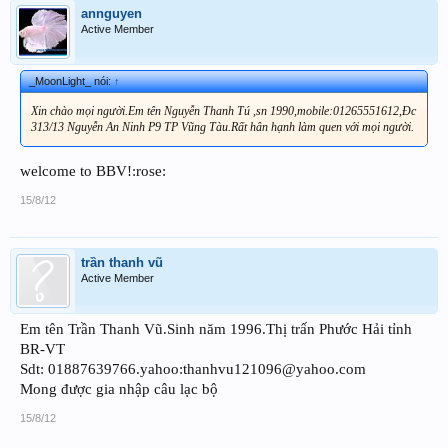
annguyen
Active Member
_MoonLight_ nói:
↑
Xin chào mọi người.Em tên Nguyễn Thanh Tú ,sn 1990,mobile:01265551612,Đc
313/13 Nguyễn An Ninh P9 TP Vũng Tàu.Rất hân hạnh làm quen với mọi người.
welcome to BBV!:rose:
15/8/12
trần thanh vũ
Active Member
Em tên Trần Thanh Vũ.Sinh năm 1996.Thị trấn Phước Hải tỉnh
BR-VT
Sdt: 01887639766.yahoo:thanhvu121096@yahoo.com
Mong được gia nhập câu lạc bộ
15/8/12