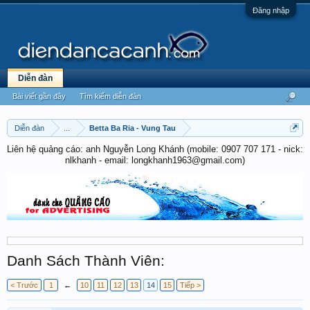
Đăng nhập
Diễn đàn
Bài viết gần đây
Tìm kiếm diễn đàn
Diễn đàn
...
Betta Ba Ria - Vung Tau
Liên hệ quảng cáo: anh Nguyễn Long Khánh (mobile: 0907 707 171 - nick:
nlkhanh - email: longkhanh1963@gmail.com)
Danh Sách Thành Viên:
< Trước
1
←
10
11
12
13
14
15
Tiếp >