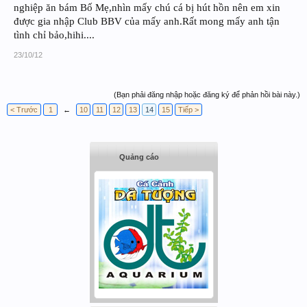
nghiệp ăn bám Bố Mẹ,nhìn mấy chú cá bị hút hồn nên em xin
được gia nhập Club BBV của mấy anh.Rất mong mấy anh tận
tình chỉ bảo,hihi....
23/10/12
(Bạn phải đăng nhập hoặc đăng ký để phản hồi bài này.)
< Trước
1
←
10
11
12
13
14
15
Tiếp >
Quảng cáo