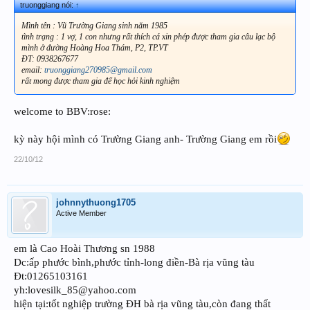
truonggiang nói:
↑
Mình tên : Vũ Trường Giang sinh năm 1985
tình trạng : 1 vợ, 1 con nhưng rất thích cá xin phép được tham gia câu lạc bộ
mình ở đường Hoàng Hoa Thám, P2, TP.VT
ĐT: 0938267677
email:
truonggiang270985@gmail.com
rất mong được tham gia để học hỏi kinh nghiệm
welcome to BBV:rose:
kỳ này hội mình có Trường Giang anh- Trường Giang em rồi
22/10/12
johnnythuong1705
Active Member
em là Cao Hoài Thương sn 1988
Dc:ấp phước bình,phước tỉnh-long điền-Bà rịa vũng tàu
Đt:01265103161
yh:lovesilk_85@yahoo.com
hiện tại:tốt nghiệp trường ĐH bà rịa vũng tàu,còn đang thất