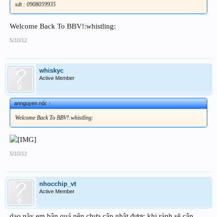
sdt : 0908059935
Welcome Back To BBV!:whistling:
5/10/12
whiskyc
Active Member
annguyen nói:
↑
Welcome Back To BBV!:whistling:
5/10/12
nhocchip_vt
Active Member
dạo này em bận quá nên chưa cập nhật được,khi rảnh sẽ cập