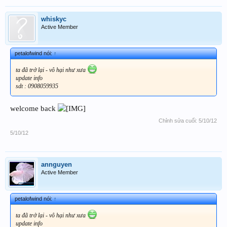
whiskyc
Active Member
petalofwind nói:
↑
ta đã trở lại - vô hại như xưa
update info
sdt : 0908059935
welcome back
Chỉnh sửa cuối:
5/10/12
5/10/12
annguyen
Active Member
petalofwind nói:
↑
ta đã trở lại - vô hại như xưa
update info