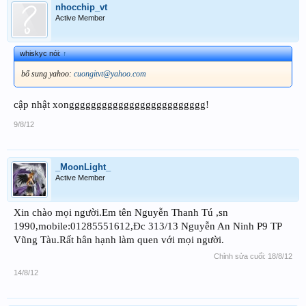
nhocchip_vt
Active Member
whiskyc nói:
↑
bổ sung yahoo:
cuongitvt@yahoo.com
cập nhật xonggggggggggggggggggggggggg!
9/8/12
_MoonLight_
Active Member
Xin chào mọi người.Em tên Nguyễn Thanh Tú ,sn
1990,mobile:01285551612,Đc 313/13 Nguyễn An Ninh P9 TP
Vũng Tàu.Rất hân hạnh làm quen với mọi người.
Chỉnh sửa cuối:
18/8/12
14/8/12