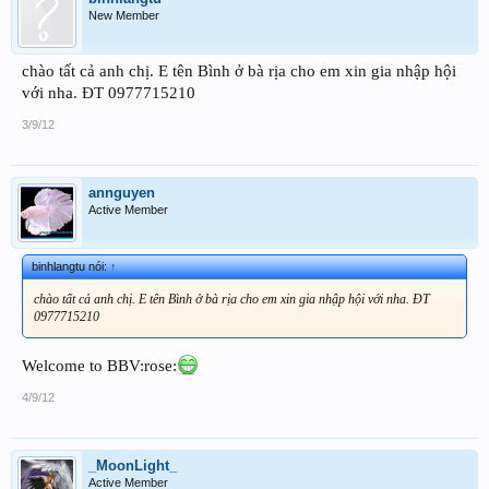
New Member
chào tất cả anh chị. E tên Bình ở bà rịa cho em xin gia nhập hội
với nha. ĐT 0977715210
3/9/12
annguyen
Active Member
binhlangtu nói:
↑
chào tất cả anh chị. E tên Bình ở bà rịa cho em xin gia nhập hội với nha. ĐT
0977715210
Welcome to BBV:rose:
4/9/12
_MoonLight_
Active Member