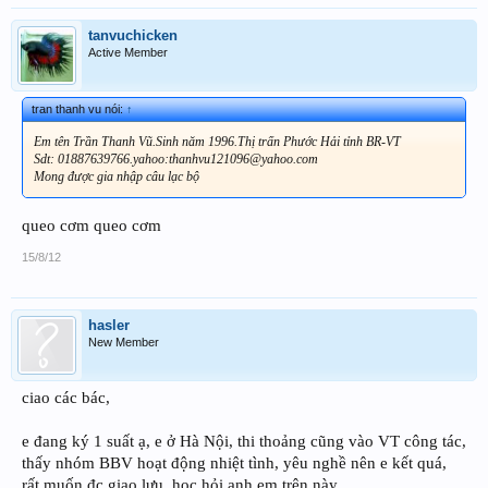
tanvuchicken
Active Member
tran thanh vu nói:
↑
Em tên Trần Thanh Vũ.Sinh năm 1996.Thị trấn Phước Hải tỉnh BR-VT
Sdt: 01887639766.yahoo:thanhvu121096@yahoo.com
Mong được gia nhập câu lạc bộ
queo cơm queo cơm
15/8/12
hasler
New Member
ciao các bác,
e đang ký 1 suất ạ, e ở Hà Nội, thi thoảng cũng vào VT công tác,
thấy nhóm BBV hoạt động nhiệt tình, yêu nghề nên e kết quá,
rất muốn đc giao lưu, học hỏi anh em trên này.