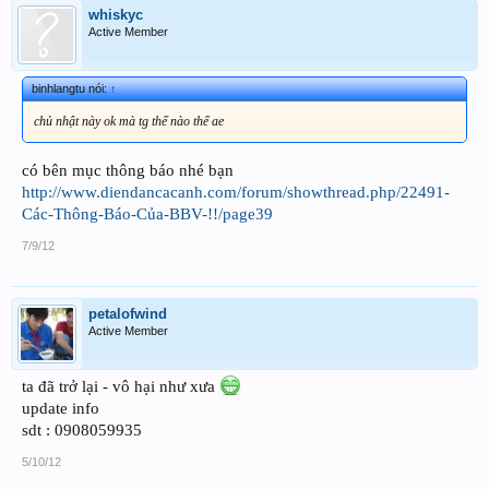
whiskyc
Active Member
binhlangtu nói:
↑
chủ nhật này ok mà tg thế nào thế ae
có bên mục thông báo nhé bạn
http://www.diendancacanh.com/forum/showthread.php/22491-
Các-Thông-Báo-Của-BBV-!!/page39
7/9/12
petalofwind
Active Member
ta đã trở lại - vô hại như xưa
update info
sdt : 0908059935
5/10/12