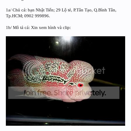
1a/ Chủ cá: bạn Nhật Tiến; 29 Lộ tẻ, P.Tân Tạo, Q.Bình Tân,
Tp.HCM; 0902 999896.
1b/ Mô tả cá: Xin xem hình và clip: