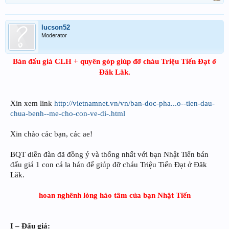
lucson52
Moderator
Bán đấu giá CLH + quyên góp giúp đỡ cháu Triệu Tiến Đạt ở
Đăk Lăk.
Xin xem link
http://vietnamnet.vn/vn/ban-doc-pha...o--tien-dau-
chua-benh--me-cho-con-ve-di-.html
Xin chào các bạn, các ae!
BQT diễn đàn đã đồng ý và thống nhất với bạn Nhật Tiến bán
đấu giá 1 con cá la hán để giúp đỡ cháu Triệu Tiến Đạt ở Đăk
Lăk.
hoan nghênh lòng hảo tâm của bạn Nhật Tiến
I – Đấu giá: