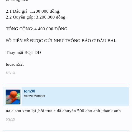
2.1 Đấu giá: 1.200.000 đồng.
2.2 Quyên góp: 3.200.000 đồng.
TỔNG CỘNG: 4.400.000 ĐỒNG.
SỐ TIỀN SẼ ĐƯỢC GỬI NHƯ THÔNG BÁO Ở ĐẦU BÀI.
Thay mặt BQT DĐ
lucson52.
5/2/13
tom90
Active Member
ủa a sơn xem lại ,hồi trưa e đã chuyển 500 cho anh ,thank anh
5/2/13