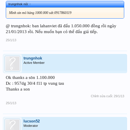
trungnhok nói:
↑
Mình xin mō hàng 1000.000 sdt:0917860119
@ trungnhok: ban lahanviet đã đấu 1.050.000 đồng rồi ngày
21/01/2013 rồi. Nếu muốn bạn có thể đấu giá tiếp.
25/1/13
trungnhok
Active Member
Ok thanks a sōn 1.100.000
Dc : 957dg 30/4 f11 tp vung tau
Thanks a son
Chỉnh sửa cuối:
29/1/13
25/1/13
lucson52
Moderator