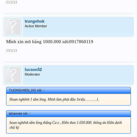
21/1/13
trungnhok
Active Member
Mình xin mō hàng 1000.000 sdt:0917860119
23/1/13
lucson52
Moderator
TUONGHIEN_KG nói:
↑
Hoan nghênh 1 tấm lòng. Mình làm phát đầu 1triệu.............l.
lahanviet nói:
↑
hoan nghênh tấm lòng thằng Cu e , Hiền theo 1.050.000. thông tin Hiền dưới
chử ký