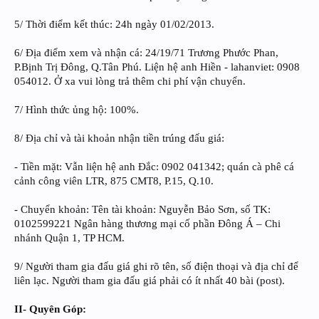
5/ Thời điểm kết thúc: 24h ngày 01/02/2013.
6/ Địa điểm xem và nhận cá: 24/19/71 Trương Phước Phan,
P.Bịnh Trị Đông, Q.Tân Phú. Liện hệ anh Hiền - lahanviet: 0908
054012. Ở xa vui lòng trả thêm chi phí vận chuyển.
7/ Hình thức ủng hộ: 100%.
8/ Địa chỉ và tài khoản nhận tiền trúng đấu giá:
- Tiền mặt: Vẫn liện hệ anh Đắc: 0902 041342; quán cà phê cá
cảnh công viên LTR, 875 CMT8, P.15, Q.10.
- Chuyển khoản: Tên tài khoản: Nguyễn Bảo Sơn, số TK:
0102599221 Ngân hàng thương mại cố phần Đông Á – Chi
nhánh Quận 1, TP HCM.
9/ Người tham gia đấu giá ghi rõ tên, số điện thoại và địa chỉ để
liên lạc. Người tham gia đấu giá phải có ít nhất 40 bài (post).
II- Quyên Góp: