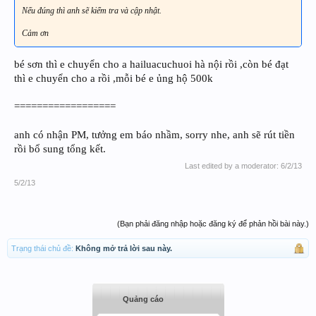
Nếu đúng thì anh sẽ kiểm tra và cập nhật.
Cảm ơn
bé sơn thì e chuyển cho a hailuacuchuoi hà nội rồi ,còn bé đạt
thì e chuyển cho a rồi ,mỗi bé e ủng hộ 500k
==================
anh có nhận PM, tưởng em báo nhầm, sorry nhe, anh sẽ rút tiền
rồi bổ sung tổng kết.
Last edited by a moderator:
6/2/13
5/2/13
(Bạn phải đăng nhập hoặc đăng ký để phản hồi bài này.)
Trạng thái chủ đề:
Không mở trả lời sau này.
Quảng cáo