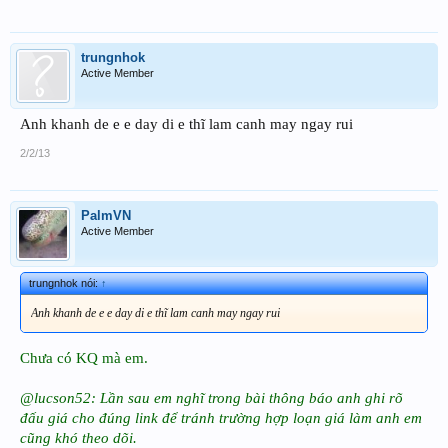
trungnhok
Active Member
Anh khanh de e e day di e thĩ lam canh may ngay rui
2/2/13
PalmVN
Active Member
trungnhok nói:
↑
Anh khanh de e e day di e thĩ lam canh may ngay rui
Chưa có KQ mà em.
@lucson52: Lần sau em nghĩ trong bài thông báo anh ghi rõ
đấu giá cho đúng link để tránh trường hợp loạn giá làm anh em
cũng khó theo dõi.