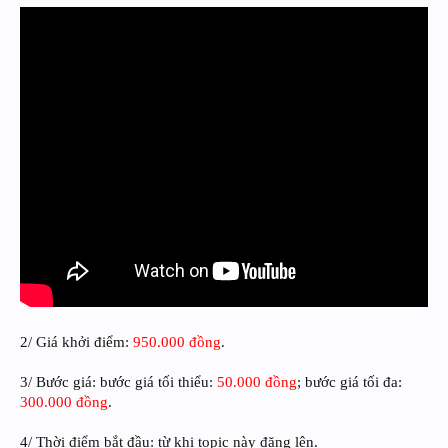
2/ Giá khởi điểm:
950.000 đồng
.
3/ Bước giá: bước giá tối thiểu:
50.000 đồng
; bước giá tối đa:
300.000 đồng
.
4/ Thời điểm bắt đầu: từ khi topic này đăng lên.