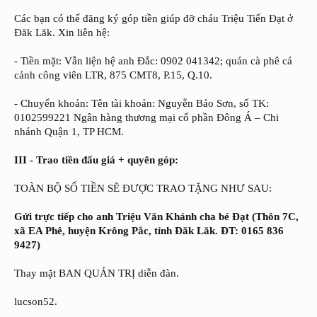
Các bạn có thể đăng ký góp tiền giúp đỡ cháu Triệu Tiến Đạt ở
Đăk Lăk. Xin liên hệ:
- Tiền mặt: Vẫn liện hệ anh Đắc: 0902 041342; quán cà phê cá
cảnh công viên LTR, 875 CMT8, P.15, Q.10.
- Chuyển khoản: Tên tài khoản: Nguyễn Bảo Sơn, số TK:
0102599221 Ngân hàng thương mại cố phần Đông Á – Chi
nhánh Quận 1, TP HCM.
III - Trao tiền đấu giá + quyên góp:
TOÀN BỘ SỐ TIỀN SẼ ĐƯỢC TRAO TẶNG NHƯ SAU:
Gửi trực tiếp cho anh Triệu Văn Khánh cha bé Đạt (Thôn 7C,
xã EA Phê, huyện Krông Pắc, tỉnh Đăk Lăk. ĐT: 0165 836
9427)
Thay mặt BAN QUẢN TRỊ diễn đàn.
lucson52.