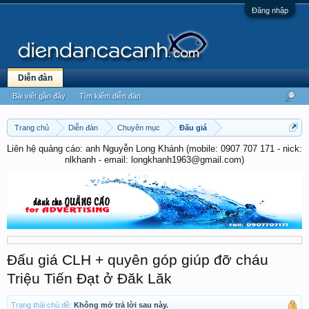
Đăng nhập
Diễn đàn
Bài viết gần đây
Tìm kiếm diễn đàn
Trang chủ
Diễn đàn
Chuyên mục
Đấu giá
Liên hệ quảng cáo: anh Nguyễn Long Khánh (mobile: 0907 707 171 - nick:
nlkhanh - email: longkhanh1963@gmail.com)
Đấu giá CLH + quyên góp giúp đỡ cháu
Triệu Tiến Đạt ở Đăk Lăk
Trạng thái chủ đề:
Không mở trả lời sau này.