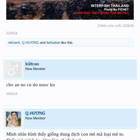
Chỉnh sửa cuối:
22/8/16
22/8/16
nlkhanh
,
Q.HƯƠNG
and
liathiabiet
like this.
kiệtcao
New Member
cho an no co do nuoc ko
26/8/16
Q.HƯƠNG
New Member
Mình nhìn hình thấy giống dung dịch con mẻ mà loại mẻ to.