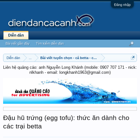
Đăng nhập
Diễn đàn
Bài viết gần đây
Tìm kiếm diễn đàn
Diễn đàn
...
Bài viết tuyển chọn - cá betta - cá cờ
Liên hệ quảng cáo: anh Nguyễn Long Khánh (mobile: 0907 707 171 - nick:
nlkhanh - email: longkhanh1963@gmail.com)
Đậu hũ trứng (egg tofu): thức ăn dành cho
các trại betta