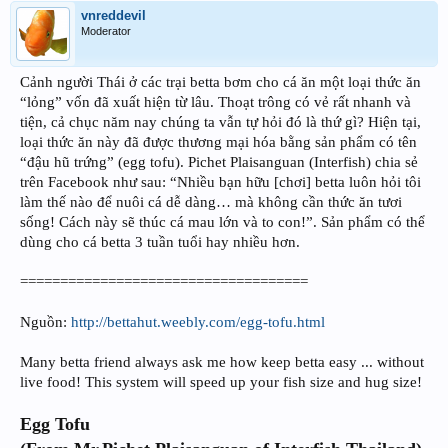
vnreddevil
Moderator
Cảnh người Thái ở các trại betta bơm cho cá ăn một loại thức ăn
“lỏng” vốn đã xuất hiện từ lâu. Thoạt trông có vẻ rất nhanh và
tiện, cả chục năm nay chúng ta vẫn tự hỏi đó là thứ gì? Hiện tại,
loại thức ăn này đã được thương mại hóa bằng sản phẩm có tên
“đậu hũ trứng” (egg tofu). Pichet Plaisanguan (Interfish) chia sẻ
trên Facebook như sau: “Nhiều bạn hữu [chơi] betta luôn hỏi tôi
làm thế nào để nuôi cá dễ dàng… mà không cần thức ăn tươi
sống! Cách này sẽ thúc cá mau lớn và to con!”. Sản phẩm có thể
dùng cho cá betta 3 tuần tuổi hay nhiều hơn.
====================================
Nguồn:
http://bettahut.weebly.com/egg-tofu.html
Many betta friend always ask me how keep betta easy ... without
live food! This system will speed up your fish size and hug size!
Egg Tofu