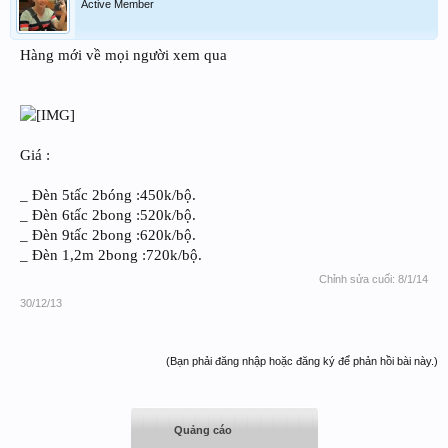
Active Member
Hàng mới về mọi người xem qua
Giá :
_ Đèn 5tấc 2bóng :450k/bộ.
_ Đèn 6tấc 2bong :520k/bộ.
_ Đèn 9tấc 2bong :620k/bộ.
_ Đèn 1,2m 2bong :720k/bộ.
Chỉnh sửa cuối:
8/1/14
30/12/13
(Bạn phải đăng nhập hoặc đăng ký để phản hồi bài này.)
Quảng cáo