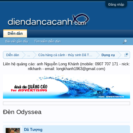
Đăng nhập
Diễn đàn
Bài viết gần đây
Tìm kiếm diễn đàn
Diễn đàn
...
Cửa hàng cá cảnh - thủy sinh Dã Tượng
Dụng cụ
Liên hệ quảng cáo: anh Nguyễn Long Khánh (mobile: 0907 707 171 - nick:
nlkhanh - email: longkhanh1963@gmail.com)
Đèn Odyssea
Dã Tượng