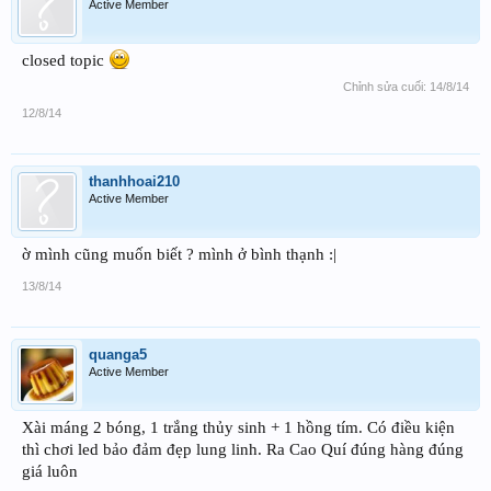
Active Member
closed topic
Chỉnh sửa cuối:
14/8/14
12/8/14
thanhhoai210
Active Member
ờ mình cũng muốn biết ? mình ở bình thạnh :|
13/8/14
quanga5
Active Member
Xài máng 2 bóng, 1 trắng thủy sinh + 1 hồng tím. Có điều kiện
thì chơi led bảo đảm đẹp lung linh. Ra Cao Quí đúng hàng đúng
giá luôn