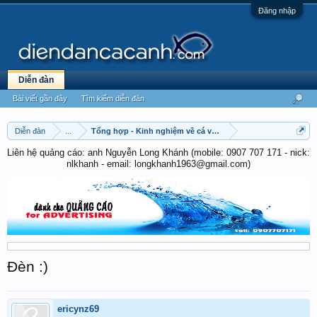
Đăng nhập
Diễn đàn
Bài viết gần đây
Tìm kiếm diễn đàn
Diễn đàn
...
Tổng hợp - Kinh nghiệm về cá vàng & cá chép
Liên hệ quảng cáo: anh Nguyễn Long Khánh (mobile: 0907 707 171 - nick:
nlkhanh - email: longkhanh1963@gmail.com)
Đèn :)
ericynz69