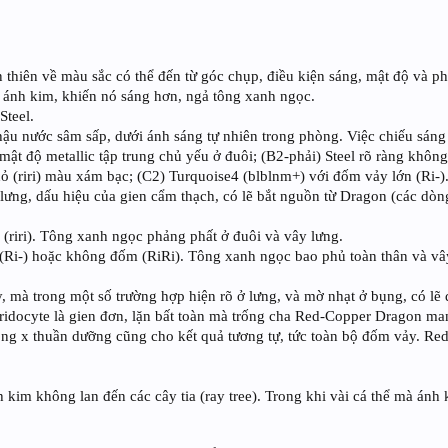
 thiên về màu sắc có thể đến từ góc chụp, điều kiện sáng, mật độ và ph
 ánh kim, khiến nó sáng hơn, ngả tông xanh ngọc.
Steel.
chậu nước sâm sấp, dưới ánh sáng tự nhiên trong phòng. Việc chiếu sáng
mật độ metallic tập trung chủ yếu ở đuôi; (B2-phải) Steel rõ ràng khôn
 (riri) màu xám bạc; (C2) Turquoise4 (blblnm+) với đốm vảy lớn (Ri-)
n lưng, dấu hiệu của gien cẩm thạch, có lẽ bắt nguồn từ Dragon (các dò
(riri). Tông xanh ngọc phảng phất ở đuôi và vây lưng.
 (Ri-) hoặc không đốm (RiRi). Tông xanh ngọc bao phủ toàn thân và vâ
y, mà trong một số trường hợp hiện rõ ở lưng, và mờ nhạt ở bụng, có lẽ 
iridocyte là gien đơn, lặn bất toàn mà trống cha Red-Copper Dragon m
đồng x thuần dưỡng cũng cho kết quả tương tự, tức toàn bộ đốm vảy. Re
 kim không lan đến các cây tia (ray tree). Trong khi vài cá thể mà ánh