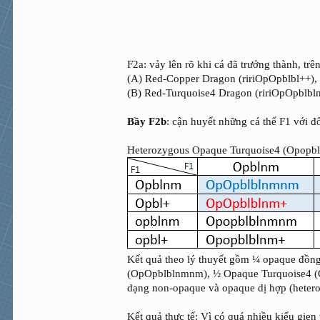
F2a: vảy lên rõ khi cá đã trưởng thành, trên
(A) Red-Copper Dragon (ririOpOpblbl++), 
(B) Red-Turquoise4 Dragon (ririOpOpblbln
Bầy F2b
: cận huyết những cá thể F1 với đ
Heterozygous Opaque Turquoise4 (Opopb
Kết quả theo lý thuyết gồm ¼ opaque đồn
(OpOpblblnmnm), ½ Opaque Turquoise4 (O
dạng non-opaque và opaque dị hợp (heter
Kết quả thực tế: Vì có quá nhiều kiểu gien