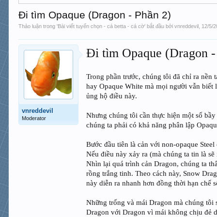
Đi tìm Opaque (Dragon - Phần 2)
Thảo luận trong '
Bài viết tuyển chọn - cá betta - cá cờ
' bắt đầu bởi
vnreddevil
,
12/5/2
Đi tìm Opaque (Dragon -
Trong phần trước, chúng tôi đã chỉ ra nền
hay Opaque White mà mọi người vẫn biết lâ
ủng hộ điều này.
vnreddevil
Nhưng chúng tôi cần thực hiện một số bầy
Moderator
chúng ta phải có khả năng phân lập Opaqu
Bước đầu tiên là cản với non-opaque Steel 
Nếu điều này xảy ra (mà chúng ta tin là sẽ
Nhìn lại quá trình cản Dragon, chúng ta th
rồng trắng tinh. Theo cách này, Snow Drago
này diễn ra nhanh hơn đồng thời hạn chế số 
Những trống và mái Dragon mà chúng tôi sưu
Dragon với Dragon vì mái không chịu đẻ d