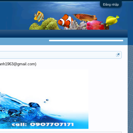
Đăng nhập
khanh1963@gmail.com)