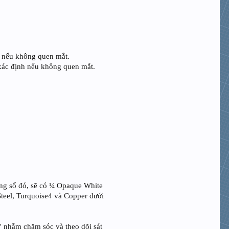
h nếu không quen mắt.
xác định nếu không quen mắt.
ng số đó, sẽ có ¼ Opaque White
eel, Turquoise4 và Copper dưới
n" nhằm chăm sóc và theo dõi sát