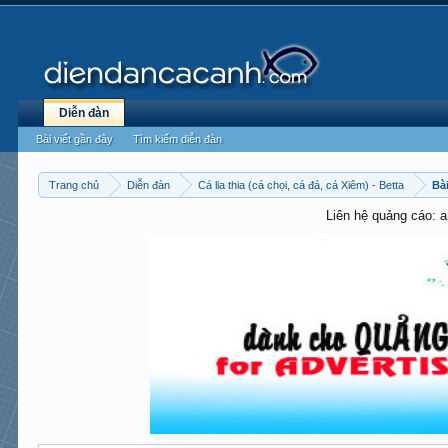
Diễn đàn
Bài viết gần đây
Tìm kiếm diễn đàn
Trang chủ
Diễn đàn
Cá lia thia (cá chọi, cá đá, cá Xiêm) - Betta
Bài
Liên hệ quảng cáo: 