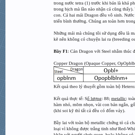
trong nước tetra (1) trước khi bán là khá 
trong bịch mà lần nào nhận cá cũng thấy).
con. Cả hai mái Dragon đều vô sinh. Nước 
triển bình thường. Chúng an toàn hơn tron
Những mái mà chúng tôi sử dụng đều là mái
kẽ nên không có chuyện lai ra (breeding ou
Bầy F1
: Cản Dragon với Steel nhằm thúc đ
Copper Dragon (Opaque Copper, OpOpblbl
Kết quả theo lý thuyết gồm toàn bộ Hete
Kết quả thực tế: S
ố lượng
: 88;
metallic
: to
hàm nhỏ, mõm nhọn, vài con bản ngắn, gố
(khi soi kỹ thì tất cả đều có đốm vảy).
Bầy lai với toàn bộ metallic chứng tỏ cá 
loại vì không được trắng tinh như Red-Whi
khăn với người chưa quen, hoặc không có