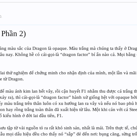
0
.
 Phần 2)
 tảng màu sắc của Dragon là opaque. Màu trắng mà chúng ta thấy ở Drag
u nay. Không hề có cái-gọi-là “dragon factor” bí ẩn nào cả. Mọi bằng 
 lai thử nghiệm để chứng minh cho nhận định của mình, một lần và mãi
e từ Dragon.
để màu ánh kim lan hết vây, rồi cận huyết F1 nhằm thu được cá trắng t
 xảy ra), thì cái-gọi-là “dragon factor” hành xử giống hệt với opaque b
ấy màu trắng trên thân luôn có xu hướng lan ra vây và nếu nó bao phủ h
n hay rồng trắng toàn thân đã xuất hiện từ lâu. Một khi cản với cá Ste
kiểu hình ở đời lai đầu tiên, F1.
 tập từ vài nguồn tỏ ra rất khó sinh sản, nhất là mái. Trên thực tế, c
ẫu mọi dấu hiệu đều cho thấy nó “sắp” đẻ đến nơi: bụng căng, sừng tr