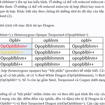
 (blblnm+) tồn tại hai kiểu hình. Ở những cá thể với reduced iridocyte
 flash. Ở những cá thể với reduced iridocyte dị hợp (Riri) hay non-ri 
que dị hợp. Khác biệt này theo chúng tôi dường như do độ dày của lớp
lond (2).
hỏ (riri) với mục đích tái tạo Dragon.
lblnm+) x Heterozygous Opaque Turquoise4 (Opopblblnm+)
g hợp (homozygous opaque) hay “bột phấn” (powder) dễ nhận biết. Cá
ng số cá bột phấn, sẽ có ¼ Red-White Dragon (OpOpblblnmnm), ½ Re
pOpblbl++). Số ¾ còn lại gồm Steel, Turquoise4 và Copper dưới dạn
 riêng số cá "bột phấn" nhằm chăm sóc và theo dõi quá trình lên vảy của
chú trọng vào đặc điểm đốm vảy (phấn, đều và đậm) nên tỷ lệ Dragon là r
OpOpblbl++) và Red-Turquoise4 Dragon (ririOpOpblblnm+). Cản cặp nà