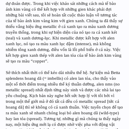
dự đoán được. Trong khi việc khảo sát những cách mà tế bào
ánh kim vàng có thể kết hợp với những gien khác phải đợi
những bài viết sau, tôi sẽ hoàn tất cuộc thảo luận về tương tác
của tế bào ánh kim vàng kim với gien xanh. Chúng ta đã thấy sự
thiếu vắng hiệu ứng metallic ở cá xanh tạo ra màu xanh dương
truyền thống, trong khi sự hiện diện của nó tạo ra cá xanh két
(teal) và xanh dương-lục. Khi metallic được kết hợp với alen
xanh lục, nó tạo ra màu xanh lục đậm (intense), mà không
nhiễm tông xanh dương, điều vốn là lỗi phổ biến ở cá này. Việc
kết hợp gien xanh thép với alen lan tỏa của tế bào ánh kim vàng
sẽ tạo ra màu “copper”.
Sở thích nhất thời có thể kéo dài nhiều thế hệ. Sự kiện mà Betta
splendens hoang dã (= imbellis) có alen lan tỏa, cho thấy vào
một số thời điểm trong nhiều thế kỷ thuần dưỡng, alen nms (no
metallic spread) nhất định từng nảy sinh và được các nhà lai tạo
yêu chuộng. Kịch bản này nghe hết sức hợp lý với tôi bởi vì
trong một thế giới mà ở đó tất cả đều có metallic spread [tức cá
hoang dã] thì sẽ không có cá xanh thuần. Việc tuyển chọn để tạo
ra màu xanh sẽ nhanh chóng loại bỏ alen hoang dã (wild-type)
hay lan tỏa (spread). Tương tự, những gì mà chúng ta thấy ngày
nay, một hiệu ứng mới lạ có được nhờ việc pha với động vật