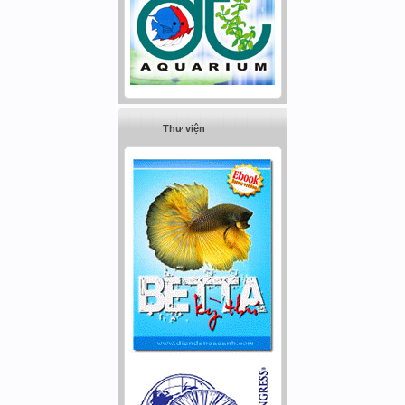
Thư viện