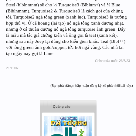
Steel (blblnmnm) sẽ cho ½ Turquoise3 (Blblnm+) và ½ Blue
(Blblnmnm). Turquoise2 & Turquoise3 là cách gọi của chúng
tôi. Turquoise2 ngả tông green (xanh lục). Turquoise3 là trường
hợp thú vị. Ở cá hoang (lai tạo) nó ngả tông xanh dương nhạt,
nhưng ở cá thuần dưỡng nó ngả tông turquoise ánh green. Đây
là màu mà tác giả chứng kiến và ông gọi là teal (xanh két),
nhưng sau này Joep lại dùng cho kiểu gien khác: Teal (Blbl++)
với tông green ánh gold/copper, tức hơi ngả vàng. Các nhà lai
tạo ngày nay gọi là Lime.
Chỉnh sửa cuối:
23/6/23
21/11/07
(Bạn phải đăng nhập hoặc đăng ký để phản hồi bài này.)
Quảng cáo