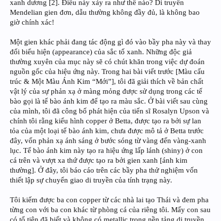
xanh dương [2]. Điều này xảy ra như thế nào? Di truyền
Mendelian gien đơn, dẫu thường không đầy đủ, là không bao
giờ chính xác!
Một gien khác phải đang tác động gì đó vào bầy pha này và thay
đổi biểu hiện (appearance) của sắc tố xanh. Những độc giả
thường xuyên của mục này sẽ có chút khăn trong việc dự đoán
nguồn gốc của hiệu ứng này. Trong hai bài viết trước [Màu cấu
trúc & Một Màu Ánh Kim “Mới”], tôi đã giải thích về bản chất
vật lý của sự phản xạ ở màng mỏng được sử dụng trong các tế
bào gọi là tế bào ánh kim để tạo ra màu sắc. Ở bài viết sau cùng
của mình, tôi đã công bố phát hiện của tiến sĩ Rosalyn Upson và
chính tôi rằng kiểu hình copper ở Betta, được tạo ra bởi sự lan
tỏa của một loại tế bào ánh kim, chưa được mô tả ở Betta trước
đây, vốn phản xạ ánh sáng ở bước sóng từ vàng đến vàng-xanh
lục. Tế bào ánh kim này tạo ra hiệu ứng lấp lánh (shiny) ở con
cá trên và vượt xa thứ được tạo ra bởi gien xanh [ánh kim
thường]. Ở đây, tôi báo cáo trên các bầy pha thử nghiệm vốn
thiết lập sự chuyển giao di truyền của tính trạng này.
Tôi kiếm được ba con copper từ các nhà lai tạo Thái và đem pha
từng con với ba con khác từ phòng cá của riêng tôi. Mấy con sau
có tổ tiên đã biết và không có metallic trong nền tảng di truyền