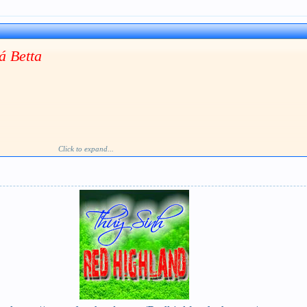
á Betta
Click to expand...