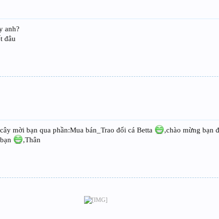
ậy anh?
t đâu
 cây mời bạn qua phần:Mua bán_Trao đổi cá Betta
,chào mừng bạn 
i bạn
,Thân