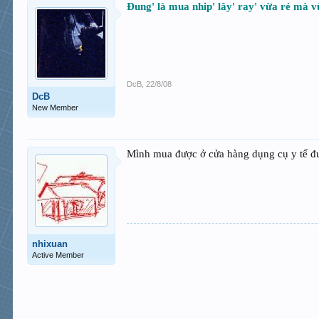
Đung' là mua nhip' lây' ray' vừa rẻ mà 
DcB
,
22/8/08
DcB
New Member
Mình mua được ở cửa hàng dụng cụ y tế đư
nhixuan
Active Member