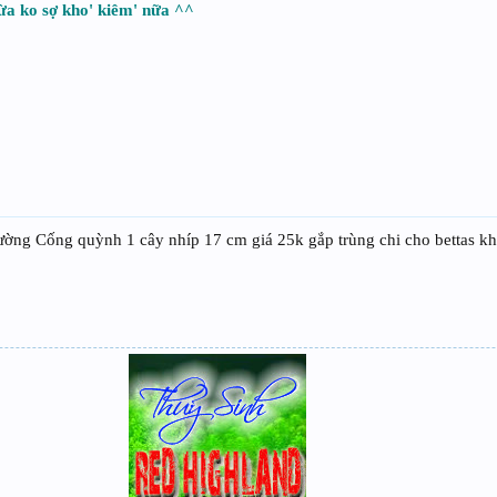
vừa ko sợ kho' kiêm' nữa ^^
ờng Cống quỳnh 1 cây nhíp 17 cm giá 25k gắp trùng chi cho bettas kh