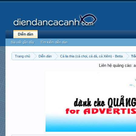
Diễn đàn
Bài viết gần đây
Tìm kiếm diễn đàn
Trang chủ
Diễn đàn
Cá lia thia (cá chọi, cá đá, cá Xiêm) - Betta
Tổ
Liên hệ quảng cáo: 