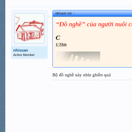
nlkhanh nói:
↑
“Đồ nghề” của người nuôi c
C
1/ Nhíp
nhixuan
Active Member
Bộ đồ nghề này nhìn ghiền quá