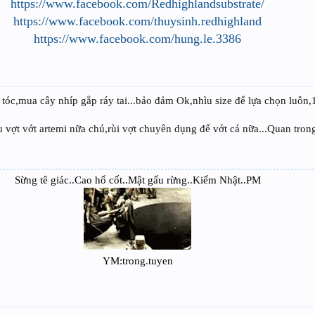
https://www.facebook.com/Redhighlandsubstrate/
https://www.facebook.com/thuysinh.redhighland
https://www.facebook.com/hung.le.3386
ố lượng trùn rất nhỏ /1 chú cá.
inh.
 rỉ sét (inox).
óc,mua cây nhíp gắp ráy tai...bảo đảm Ok,nhìu size để lựa chọn luôn,15
 vợt vớt artemi nữa chú,rùi vợt chuyên dụng để vớt cá nữa...Quan trong
Sừng tê giác..Cao hổ cốt..Mật gấu rừng..Kiếm Nhật..PM
YM:trong.tuyen