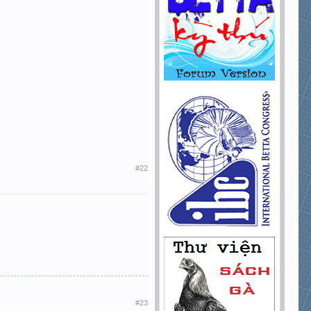
#22
#23