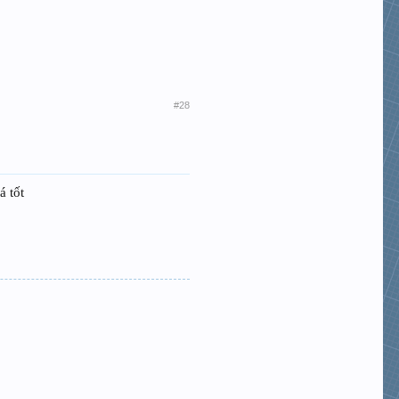
#28
á tốt