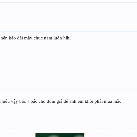
h nên kéo dài mấy chục năm luôn híhí
o nhiêu vậy bác ? bác cho dùm giá để anh em khỏi phải mua mắc