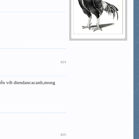
#24
đến với diendancacanh,mong
#25