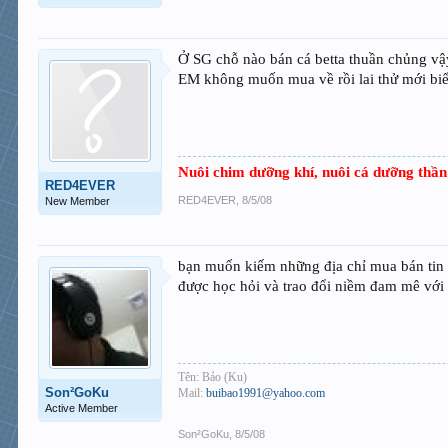
Ở SG chỗ nào bán cá betta thuần chủng v
EM không muốn mua về rồi lai thử mới biế
Nuôi chim dưỡng khí, nuôi cá dưỡng thần
RED4EVER
RED4EVER
,
8/5/08
New Member
bạn muốn kiếm những địa chỉ mua bán tin
được học hỏi và trao đổi niềm đam mê vớ
Tên: Bảo (Ku)
Son²GoKu
Mail:
buibao1991@yahoo.com
Active Member
Son²GoKu
,
8/5/08