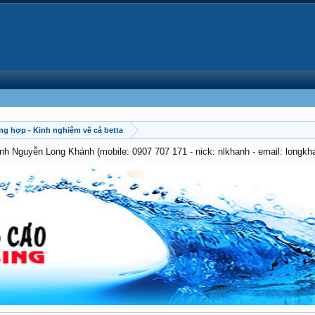
ng hợp - Kinh nghiệm về cá betta
anh Nguyễn Long Khánh (mobile: 0907 707 171 - nick: nlkhanh - email: long