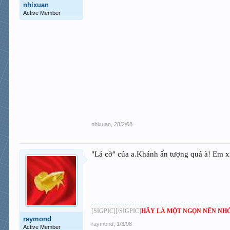
nhixuan
Active Member
nhixuan
,
28/2/08
"Lá cờ" của a.Khánh ấn tượng quá à! Em xi
[SIGPIC][/SIGPIC]
HÃY LÀ MỘT NGỌN NẾN NHỎ
raymond
raymond
,
1/3/08
Active Member