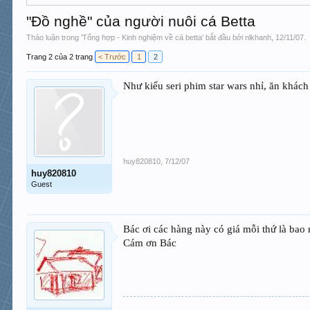
"Đồ nghề" của người nuôi cá Betta
Thảo luận trong '
Tổng hợp - Kinh nghiệm về cá betta
' bắt đầu bởi
nlkhanh
,
12/11/07
.
Trang 2 của 2 trang
< Trước
1
2
Như kiểu seri phim star wars nhỉ, ăn khác
huy820810
,
7/12/07
huy820810
Guest
Bác ơi các hàng này có giá mỗi thứ là ba
Cám ơn Bác