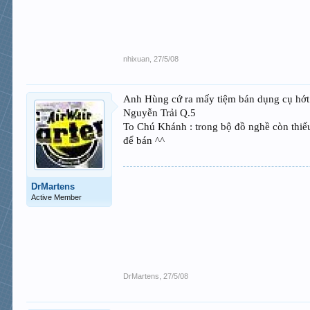
- Giúp gắp trùn chỉ cho cá ăn cực kỳ thuận lợi với 1 s
nhixuan
,
27/5/08
- Giúp gắp loại bỏ các tạp chất có trong trùn, rất vệ s
- Nên mua loại nhíp đầu nhọn, làm bằng chất liệu chống
- Giá tham khảo: 8 đến 12 ngàn /1 cây.
Anh Hùng cứ ra mấy tiệm bán dụng cụ hớt t
Nguyễn Trải Q.5
________________
To Chú Khánh : trong bộ đồ nghề còn thiếu
để bán ^^
DrMartens
Active Member
DrMartens
,
27/5/08