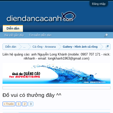
Đăng nhập
Diễn đàn
Bài viết gần đây
Tìm kiếm diễn đàn
Diễn đàn
...
Cá rồng - Arowana
Gallery - Hình ảnh cá rồng
Liên hệ quảng cáo: anh Nguyễn Long Khánh (mobile: 0907 707 171 - nick:
nlkhanh - email: longkhanh1963@gmail.com)
Đố vui có thưởng đây ^^
< Trước
1
2
3