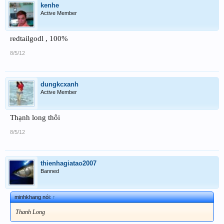
kenhe
Active Member
redtailgodl , 100%
8/5/12
dungkcxanh
Active Member
Thạnh long thôi
8/5/12
thienhagiatao2007
Banned
minhkhang nói:
↑
Thanh Long