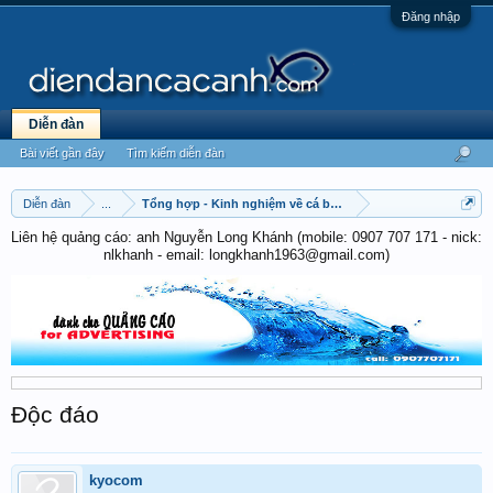
Đăng nhập
Diễn đàn
Bài viết gần đây
Tìm kiếm diễn đàn
Diễn đàn
...
Tổng hợp - Kinh nghiệm về cá betta
Liên hệ quảng cáo: anh Nguyễn Long Khánh (mobile: 0907 707 171 - nick:
nlkhanh - email: longkhanh1963@gmail.com)
Độc đáo
kyocom