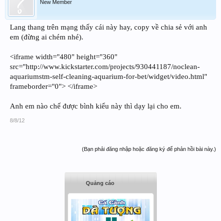
New Member
Lang thang trên mạng thấy cái này hay, copy về chia sẻ với anh
em (đừng ai chém nhé).
<iframe width="480" height="360"
src="http://www.kickstarter.com/projects/930441187/noclean-
aquariumstm-self-cleaning-aquarium-for-bet/widget/video.html"
frameborder="0"> </iframe>
Anh em nào chế được bình kiểu này thì dạy lại cho em.
8/8/12
(Bạn phải đăng nhập hoặc đăng ký để phản hồi bài này.)
Quảng cáo