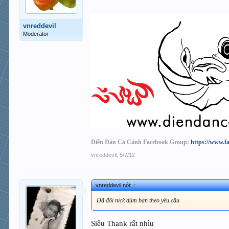
vnreddevil
Moderator
Diễn Đàn Cá Cảnh Facebook Group:
https://www.f
vnreddevil
,
5/7/12
vnreddevil nói:
↑
Đã đổi nick dùm bạn theo yêu cầu
Siêu Thank rất nhìu