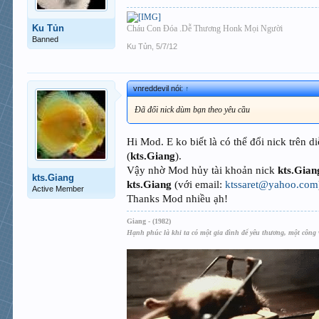
Ku Tủn
Cháu Con Đóa .Dễ Thương Honk Mọi Người
Banned
Ku Tủn
,
5/7/12
vnreddevil nói:
↑
Đã đổi nick dùm bạn theo yêu cầu
Hi Mod. E ko biết là có thể đổi nick trên 
(
kts.Giang
).
Vậy nhờ Mod hủy tài khoản nick
kts.Gian
kts.Giang
kts.Giang
(với email:
ktssaret@yahoo.com
Active Member
Thanks Mod nhiều ạh!
Giang - (1982)
Hạnh phúc là khi ta có một gia đình để yêu thương, một công 