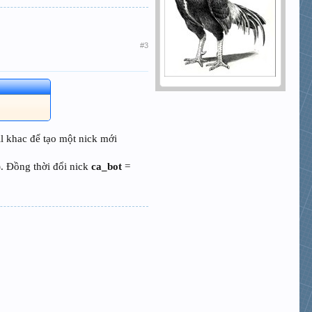
#3
l khac để tạo một nick mới
. Đồng thời đổi nick
ca_bot
=