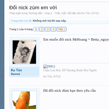
Đổi nick zùm em với
Thảo luận trong '
Hướng dẫn - Góp ý - Thắc mắc
' bắt đầu bởi
Ku Tủn
,
5/7/12
.
Trạng thái chủ đề:
Không mở trả lời sau này.
Trang 1 của 4 trang
1
2
3
4
Tiếp >
Em muốn đổi nick MrHoang = Betta_nguy
Ku Tủn
Cháu Con Đóa .Dễ Thương Honk Mọi Người
Banned
Ku Tủn
,
5/7/12
Đã đổi nick dùm bạn theo yêu cầu