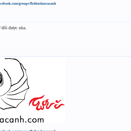
acebook.com/groups/fbdiendancacanh
 đổi được nha.