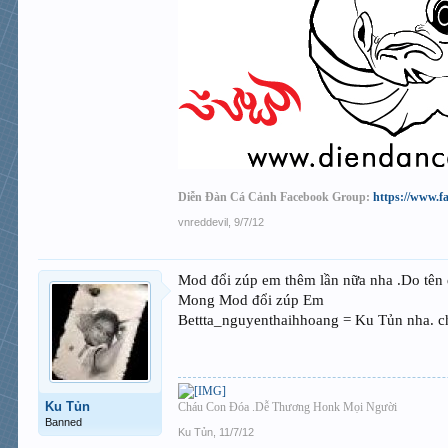
Diễn Đàn Cá Cảnh Facebook Group:
https://www.f
vnreddevil
,
9/7/12
Mod đổi zúp em thêm lần nữa nha .Do tên 
Mong Mod đổi zúp Em
Bettta_nguyenthaihhoang = Ku Tủn nha. c
Ku Tủn
Cháu Con Đóa .Dễ Thương Honk Mọi Người
Banned
Ku Tủn
,
11/7/12