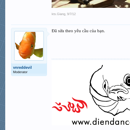
kts.Giang
,
9/7/12
Đã sửa theo yêu cầu của bạn.
vnreddevil
Moderator