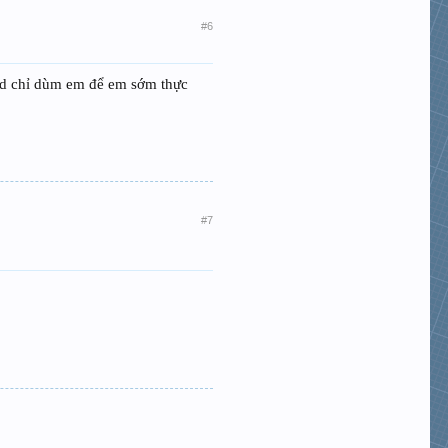
#6
mod chỉ dùm em để em sớm thực
#7