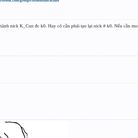
acebook.com/groups/fbdiendancacanh
hành nick K_Cun đc k0. Hay có cần phải tạo lại nick # k0. Nếu cần 