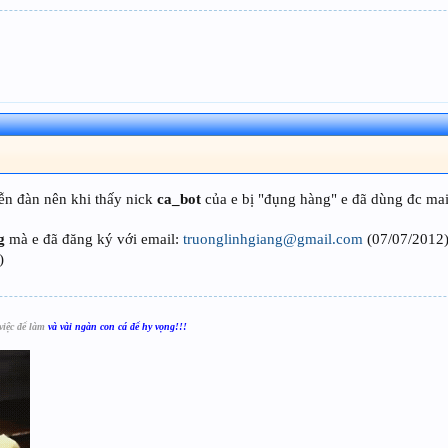
diễn đàn nên khi thấy nick
ca_bot
của e bị "đụng hàng" e đã dùng đc mai
g
mà e đã đăng ký với email:
truonglinhgiang@gmail.com
(07/07/2012)
)
việc để làm
và vài ngàn con cá để hy vọng!!!