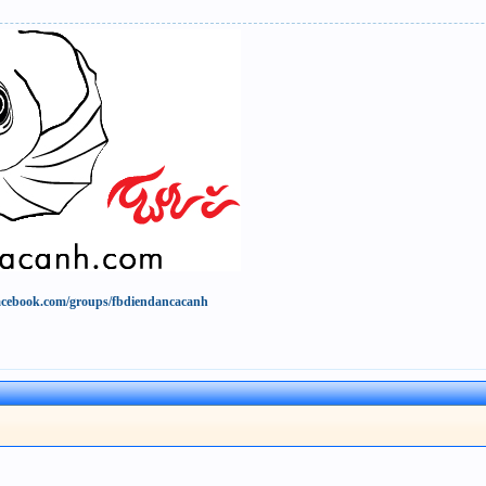
acebook.com/groups/fbdiendancacanh