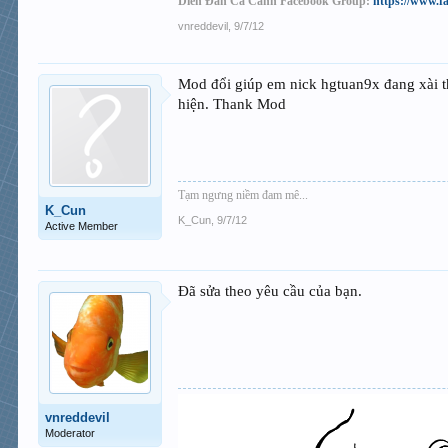
Diễn Đàn Cá Cảnh Facebook Group:
https://www.f
vnreddevil
,
9/7/12
Mod đổi giúp em nick hgtuan9x đang xài t
hiện. Thank Mod
Tạm ngưng niềm đam mê...
K_Cun
K_Cun
,
9/7/12
Active Member
Đã sửa theo yêu cầu của bạn.
vnreddevil
Moderator