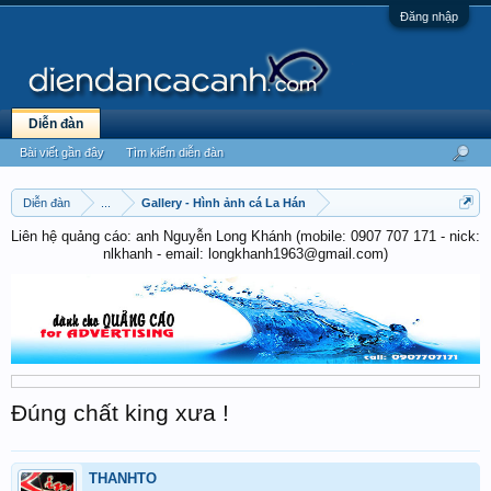
Đăng nhập
Diễn đàn
Bài viết gần đây
Tìm kiếm diễn đàn
Diễn đàn
...
Gallery - Hình ảnh cá La Hán
Liên hệ quảng cáo: anh Nguyễn Long Khánh (mobile: 0907 707 171 - nick:
nlkhanh - email: longkhanh1963@gmail.com)
Đúng chất king xưa !
THANHTO