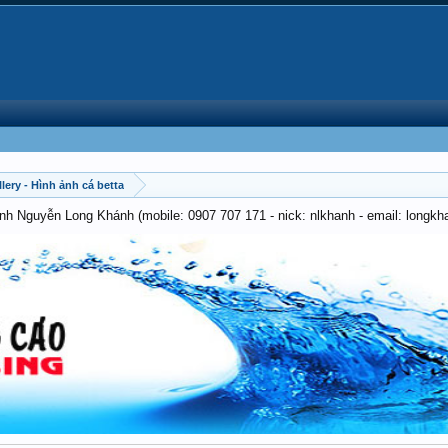
lery - Hình ảnh cá betta
anh Nguyễn Long Khánh (mobile: 0907 707 171 - nick: nlkhanh - email: long