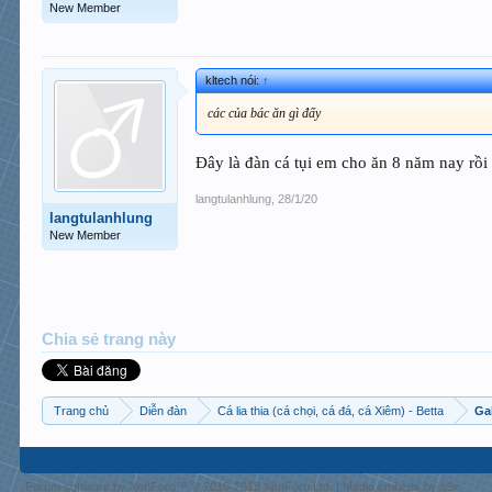
New Member
kltech nói:
↑
các của bác ăn gì đấy
Đây là đàn cá tụi em cho ăn 8 năm nay rồi 
langtulanhlung
,
28/1/20
langtulanhlung
New Member
Chia sẻ trang này
Trang chủ
Diễn đàn
Cá lia thia (cá chọi, cá đá, cá Xiêm) - Betta
Gal
Forum software by XenForo™
© 2010-2018 XenForo Ltd.
|
Media embeds by s9e