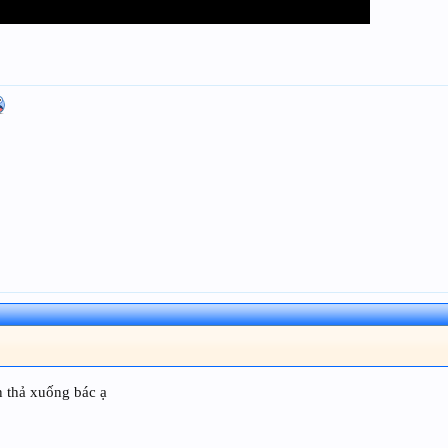
n thả xuống bác ạ