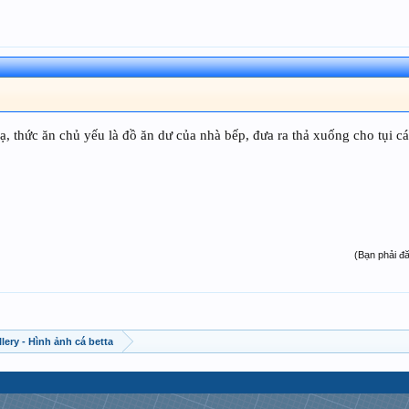
ạ, thức ăn chủ yếu là đồ ăn dư của nhà bếp, đưa ra thả xuống cho tụi c
(Bạn phải đ
lery - Hình ảnh cá betta