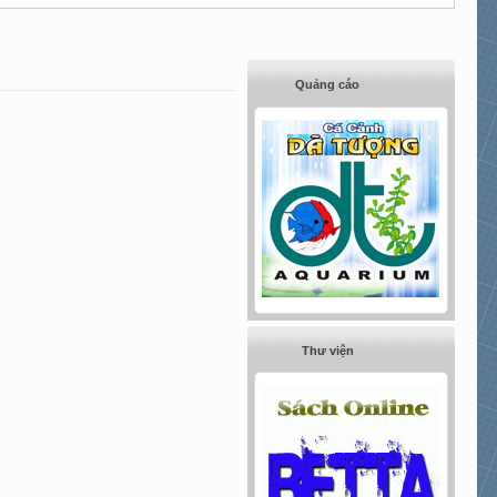
Quảng cáo
Thư viện