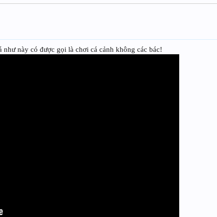
á như này có được gọi là chơi cá cảnh không các bác!