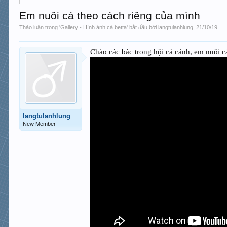
Em nuôi cá theo cách riêng của mình
Thảo luận trong '
Gallery - Hình ảnh cá betta
' bắt đầu bởi
langtulanhlung
,
21/10/19
.
Chào các bác trong hội cá cảnh, em nuôi c
langtulanhlung
New Member