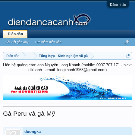
Đăng nhập
Diễn đàn
Bài viết gần đây
Tìm kiếm diễn đàn
Diễn đàn
...
Tổng hợp - Kinh nghiệm về gà
Liên hệ quảng cáo: anh Nguyễn Long Khánh (mobile: 0907 707 171 - nick:
nlkhanh - email: longkhanh1963@gmail.com)
Gà Peru và gà Mỹ
duongka