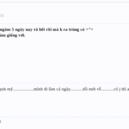
/13
.
ngâm 5 ngày nay rã hết rồi mà k ra trùng cỏ >"<
làm giống với.
 mỹ..................mình đi làm cả ngày...........tối mới về...........có j 
B