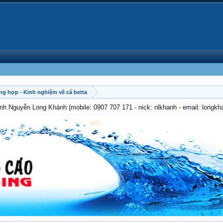
ng hợp - Kinh nghiệm về cá betta
anh Nguyễn Long Khánh (mobile: 0907 707 171 - nick: nlkhanh - email: long