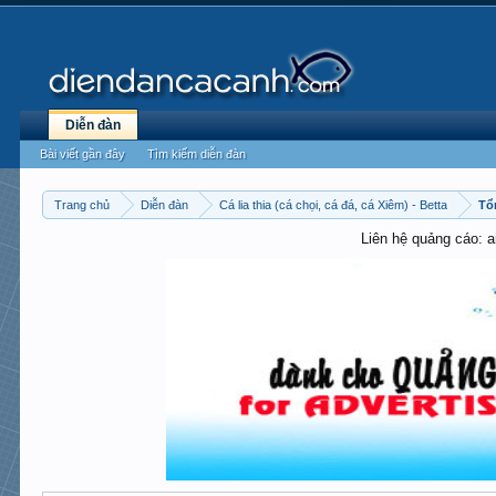
Diễn đàn
Bài viết gần đây
Tìm kiếm diễn đàn
Trang chủ
Diễn đàn
Cá lia thia (cá chọi, cá đá, cá Xiêm) - Betta
Tổ
Liên hệ quảng cáo: 