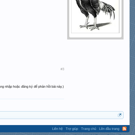
#3
ăng nhập hoặc đăng ký để phản hồi bài này.)
Liên hệ
Trợ giúp
Trang chủ
Lên đầu trang