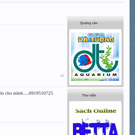
Quảng cáo
#1
thì alo cho mình.....0919510725
Thư viện