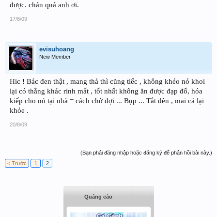
được. chán quá anh ơi.
17/8/09
evisuhoang
New Member
Hic ! Bác đen thật , mang thả thì cũng tiếc , không khéo nó khoi
lại có thằng khác rinh mất , tốt nhất không ăn được đạp đổ, hóa
kiếp cho nó tại nhà = cách chờ đợi ... Bụp ... Tắt đèn , mai cá lại
khỏe .
20/8/09
(Bạn phải đăng nhập hoặc đăng ký để phản hồi bài này.)
< Trước
1
2
Quảng cáo