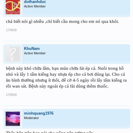
dothanhduc
Active Member
chả biết nói gì nhiều ,chỉ biết cầu mong cho em nó qua khỏi.
17/8/09
KhuNam
Active Member
bệnh này khó chữa lắm, bạn mún chữa fải ép cá. Nuôi trong hồ
nhỏ và lấy 1 tấm kiếng hay nhựa ép cho cá bơi đúng lại. Cho cá
ăn bình thường nhưng ít thôi, để cỡ 4-5 ngày rồi lấy tấm kiếng ra
rồi wan sát. Bệnh này ngoài ép cá fải dùng thêm thuốc.
17/8/09
minhquang1976
Moderator
Thấy bên trên bạn nói cho uống nên tưởng vậy.