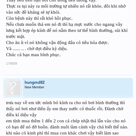
Thực ra tụi này ra môi trường tự nhiên nó rất khỏe, đôi khi nhờ
vào sức đề kháng sẽ tự khỏi.
Còn bệnh này thì rất khó hồi phục.
Nếu chưa muốn thả em nó đi thì hạ mực nước cho ngang vây
lưng kết hợp ép kính để nó nằm theo tư thế bình thường, sủi khí
trước mặt.
Cho ăn ít vì nó không vận động đâu có tiêu hóa được.
Và ...... .. . chờ đợi điều kỳ diệu.
Chúc cá bạn mau bình phục.
17/8/09
hungmd82
New Member
trưa nay về em tức mình bỏ kính ra cho nó bơi bình thường thì
thấy nó bơi như điên ấy em thay nước có thuốc rồi. Đành chờ
điều kì diệu vậy
em tính mua thêm 1 đến 2 con cá chép nhật thả lẫn vào cho nó
có bạn để nó đỡ buồn. đành nuôi làm cảnh vậy chả biết thế nào.
khi nào có kinh phí thì mua con khác chơi vậy biết làm sao