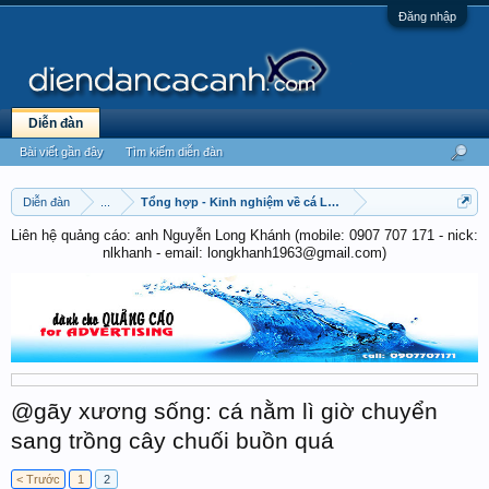
Đăng nhập
Diễn đàn
Bài viết gần đây
Tìm kiếm diễn đàn
Diễn đàn
...
Tổng hợp - Kinh nghiệm về cá La Hán
Liên hệ quảng cáo: anh Nguyễn Long Khánh (mobile: 0907 707 171 - nick:
nlkhanh - email: longkhanh1963@gmail.com)
@gãy xương sống: cá nằm lì giờ chuyển
sang trồng cây chuối buồn quá
< Trước
1
2