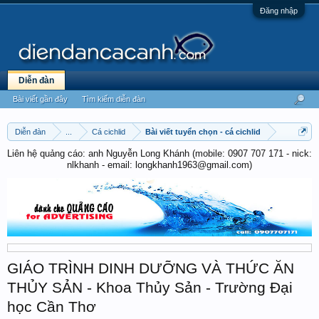
Đăng nhập
Diễn đàn
Bài viết gần đây
Tìm kiếm diễn đàn
Diễn đàn
...
Cá cichlid
Bài viết tuyển chọn - cá cichlid
Liên hệ quảng cáo: anh Nguyễn Long Khánh (mobile: 0907 707 171 - nick:
nlkhanh - email: longkhanh1963@gmail.com)
GIÁO TRÌNH DINH DƯỠNG VÀ THỨC ĂN
THỦY SẢN - Khoa Thủy Sản - Trường Đại
học Cần Thơ