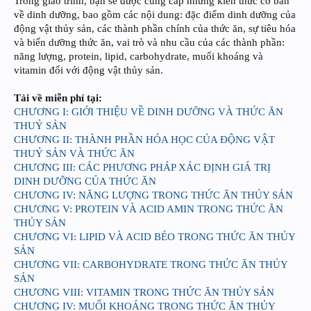
Trong giáo trình, bạn sẽ được cung cấp những kiến thức cơ bản
về dinh dưỡng, bao gồm các nội dung: đặc điểm dinh dưỡng của
động vật thủy sản, các thành phần chính của thức ăn, sự tiêu hóa
và biến dưỡng thức ăn, vai trò và nhu cầu của các thành phần:
năng lượng, protein, lipid, carbohydrate, muối khoáng và
vitamin đối với động vật thủy sản.
Tải về miễn phí tại:
CHƯƠNG I: GIỚI THIỆU VỀ DINH DƯỠNG VÀ THỨC ĂN
THUỶ SẢN
CHƯƠNG II: THÀNH PHẦN HÓA HỌC CỦA ĐỘNG VẬT
THUỶ SẢN VÀ THỨC ĂN
CHƯƠNG III: CÁC PHƯƠNG PHÁP XÁC ĐỊNH GIÁ TRỊ
DINH DƯỠNG CỦA THỨC ĂN
CHƯƠNG IV: NĂNG LƯỢNG TRONG THỨC ĂN THỦY SẢN
CHƯƠNG V: PROTEIN VÀ ACID AMIN TRONG THỨC ĂN
THỦY SẢN
CHƯƠNG VI: LIPID VÀ ACID BÉO TRONG THỨC ĂN THỦY
SẢN
CHƯƠNG VII: CARBOHYDRATE TRONG THỨC ĂN THỦY
SẢN
CHƯƠNG VIII: VITAMIN TRONG THỨC ĂN THỦY SẢN
CHƯƠNG IV: MUỐI KHOÁNG TRONG THỨC ĂN THỦY