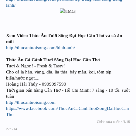
lanh/
Xem Video Thức Ăn Tươi Sống Đại Học Cần Thơ và cá ăn
mồi
http://thucantuoisong.com/hinh-anh/
Thức Ăn Cá Cảnh Tươi Sống Đại Học Cần Thơ
Tươi & Ngon! - Fresh & Tasty!
Cho cá la hán, vàng, dĩa, lia thia, bảy màu, koi, tôm tép,
biển/nước ngọt,...
Hoàng Hải Thủy - 0909097590
Thời gian bán hàng Cần Thơ - Hồ Chí Minh: 7 sáng - 10 tối, suốt
tuần
http://thucantuoisong.com
https://www.facebook.com/ThucAnCaCanhTuoiSongDaiHocCan
Tho
Chỉnh sửa cuối:
4/1/15
27/6/14