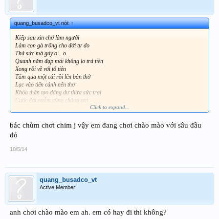
quang_busadco_vt nói:
↑
Kiếp sau xin chớ làm người
Làm con gà trống cho đời tự do
Thả sức mà gáy o... o...
Quanh năm đạp mái không lo trả tiền
Xong rồi về với tổ tiên
Tắm qua một cái rồi lên bàn thờ
Lạc vào tiên cảnh nên thơ
Khỏa thân tạo dáng dư thừa sức trai
Cuộc đời ngẫm cũng chông gai
Click to expand...
Thôi thì ta cứ đầu thai kiếp gà
Tha hồ ghẹo nguyệt trêu hoa
Ăn no, dửng mỡ lê la xóm làng!
bác chùm chơi chim j vậy em đang chơi chào mào với sâu đầu
Kiếp gà trống thật vẻ vang
đỏ
"Đạp" xong vỗ đít gáy vang đất trời
Sướng hơn cái kiếp làm người
10/5/14
Sống vô tư suốt một đời... làm trai
quang_busadco_vt
Active Member
anh chơi chào mào em ah. em có hay đi thi không?