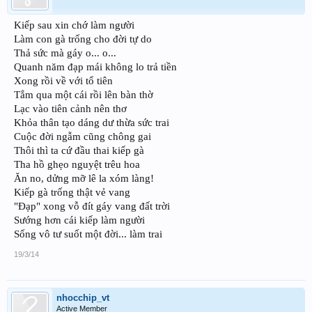
Kiếp sau xin chớ làm người
Làm con gà trống cho đời tự do
Thả sức mà gáy o... o...
Quanh năm đạp mái không lo trả tiền
Xong rồi về với tổ tiên
Tắm qua một cái rồi lên bàn thờ
Lạc vào tiên cảnh nên thơ
Khỏa thân tạo dáng dư thừa sức trai
Cuộc đời ngẫm cũng chông gai
Thôi thì ta cứ đầu thai kiếp gà
Tha hồ ghẹo nguyệt trêu hoa
Ăn no, dửng mỡ lê la xóm làng!
Kiếp gà trống thật vẻ vang
"Đạp" xong vỗ đít gáy vang đất trời
Sướng hơn cái kiếp làm người
Sống vô tư suốt một đời... làm trai
19/3/14
nhocchip_vt
Active Member