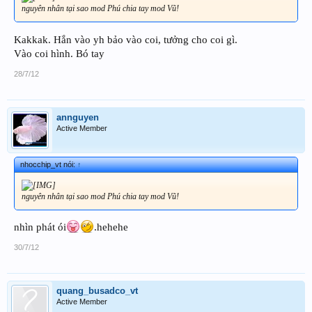
nguyên nhân tại sao mod Phú chia tay mod Vũ!
Kakkak. Hắn vào yh bảo vào coi, tưởng cho coi gì.
Vào coi hình. Bó tay
28/7/12
annguyen
Active Member
nhocchip_vt nói:
↑
nguyên nhân tại sao mod Phú chia tay mod Vũ!
nhìn phát ói
.hehehe
30/7/12
quang_busadco_vt
Active Member