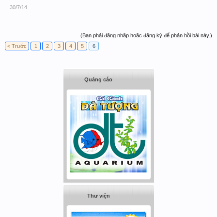
30/7/14
(Bạn phải đăng nhập hoặc đăng ký để phản hồi bài này.)
< Trước
1
2
3
4
5
6
Quảng cáo
Thư viện