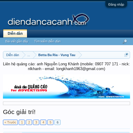
Đăng nhập
Diễn đàn
Bài viết gần đây
Tìm kiếm diễn đàn
Diễn đàn
...
Betta Ba Ria - Vung Tau
Liên hệ quảng cáo: anh Nguyễn Long Khánh (mobile: 0907 707 171 - nick:
nlkhanh - email: longkhanh1963@gmail.com)
Góc giải trí!
< Trước
1
2
3
4
5
6