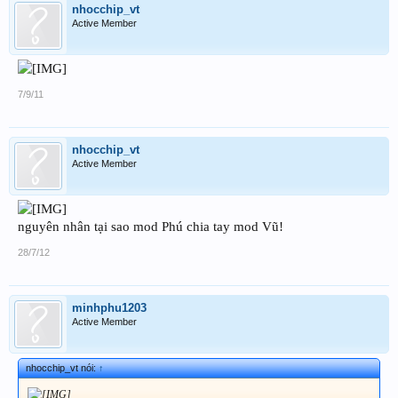
nhocchip_vt
Active Member
7/9/11
nhocchip_vt
Active Member
nguyên nhân tại sao mod Phú chia tay mod Vũ!
28/7/12
minhphu1203
Active Member
nhocchip_vt nói:
↑