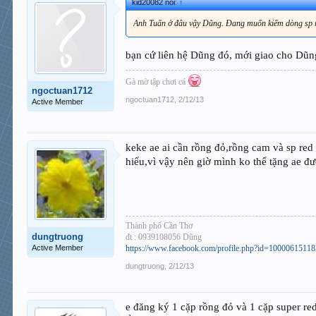
kid20082 nói:
↑
Anh Tuấn ở đâu vậy Dũng. Đang muốn kiếm dòng sp
bạn cứ liên hệ Dũng đó, mới giao cho Dũn
Gà mờ tập chơi cá
ngoctuan1712
ngoctuan1712
,
2/12/13
Active Member
keke ae ai cần rồng đỏ,rồng cam và sp red
hiểu,vì vậy nên giờ mình ko thể tặng ae đ
Thành phố Cần Thơ
dungtruong
đt : 0939108056 Dũng
Active Member
https://www.facebook.com/profile.php?id=1000061511
dungtruong
,
2/12/13
e đăng ký 1 cặp rồng đỏ và 1 cặp super r