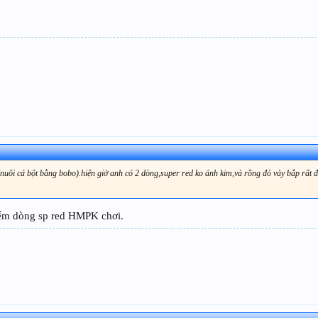
(nuôi cá bột bằng bobo).hiện giờ anh có 2 dòng,super red ko ánh kim,và rồng đỏ vảy bắp rất đ
ếm dòng sp red HMPK chơi.