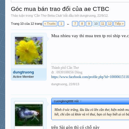
Góc mua bán trao đổi của ae CTBC
Thảo luận trong '
Cần Thơ Betta Club
' bắt đầu bởi
dungtruong
,
22/9/12
.
Trang 10 của 12 trang
< Trước
1
←
7
8
9
10
11
12
Tiếp >
Mua nhieu vay thi mua tren tp roi ship ve.c
Thành phố Cần Thơ
dungtruong
đt : 0939108056 Dũng
Active Member
https://www.facebook.com/profile.php?id=1000061511
dungtruong
,
22/8/13
cuonglongtttttt nói:
↑
Mình ở sóc trăng, lâu lâu có lên cần thơ, hiện mình 
hết, chỉ cần cá khỏe và rẻ thui, bạn có hay biết ai có 
trên Sài gòn thì có chỗ này