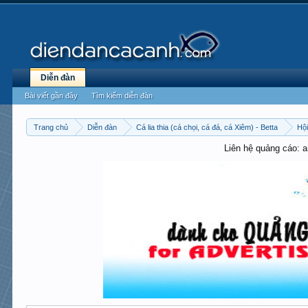
Diễn đàn
Bài viết gần đây
Tìm kiếm diễn đàn
Trang chủ
Diễn đàn
Cá lia thia (cá chọi, cá đá, cá Xiêm) - Betta
Hội
Liên hệ quảng cáo: 