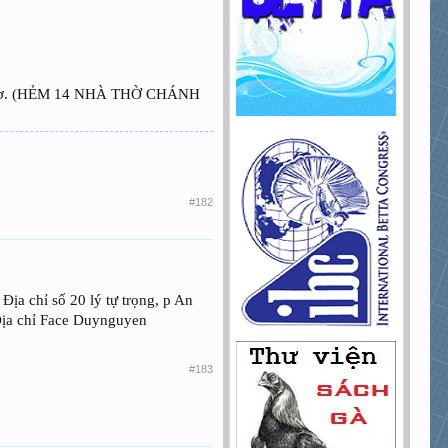
ần Thơ. (HẺM 14 NHÀ THỜ CHÁNH
#182
Địa chỉ số 20 lý tự trọng, p An
Địa chỉ Face Duynguyen
#183