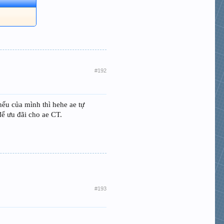
#192
nếu của mình thì hehe ae tự
để ưu đãi cho ae CT.
#193