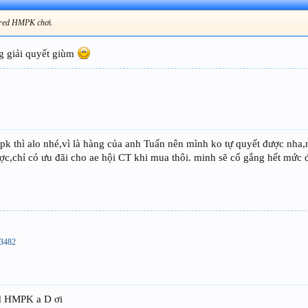
 red HMPK chơi.
g giải quyết giùm
 pk thì alo nhé,vì là hàng của anh Tuấn nên mình ko tự quyết được nha,
ược,chỉ có ưu đãi cho ae hội CT khi mua thôi. minh sẽ cố gắng hết mức 
83482
ed HMPK a D ơi