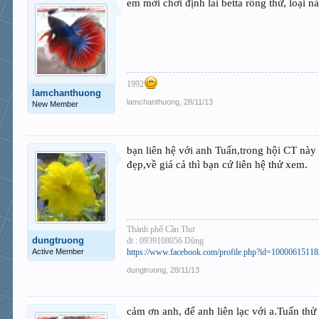
em mới chơi định lai betta rồng thử, loại 
1992
lamchanthuong
lamchanthuong
,
28/11/13
New Member
bạn liên hệ với anh Tuấn,trong hội CT này
đẹp,về giá cả thì bạn cứ liên hệ thử xem.
Thành phố Cần Thơ
dungtruong
đt : 0939108056 Dũng
Active Member
https://www.facebook.com/profile.php?id=1000061511
dungtruong
,
28/11/13
cảm ơn anh, để anh liên lạc với a.Tuấn thử