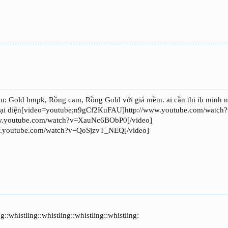
 sau: Gold hmpk, Rồng cam, Rồng Gold với giá mềm. ai cần thi ib minh
ip đại diện[video=youtube;n9gCf2KuFAU]http://www.youtube.com/watc
w.youtube.com/watch?v=XauNc6BObP0[/video]
w.youtube.com/watch?v=QoSjzvT_NEQ[/video]
g::whistling::whistling::whistling::whistling: