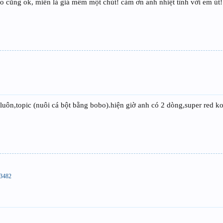
nào cũng ok, miễn là giá mềm một chút! cảm ơn anh nhiệt tình với em út!
 luôn,topic (nuôi cá bột bằng bobo).hiện giờ anh có 2 dòng,super red k
83482