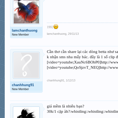
1992
lamchanthuong
lamchanthuong
,
29/11/13
New Member
Cần thơ cần share lại các dòng betta như
k nhận sms nha mấy bác. đây là 1 số cl
[video=youtube;XauNc6BObP0]http://ww
[video=youtube;QoSjzvT_NEQ]http://ww
chanhhung91
,
1/12/13
chanhhung91
New Member
giá mềm là nhiêu bạn?
30k/1 cặp àh?:whistling::whistling::whistlin