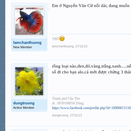
Em ở Nguyễn Văn Cừ nối dài, đang muốn tì
1992
lamchanthuong
lamchanthuong
,
27/11/13
New Member
rồng loại nào,đen,đỏ,vàng.trắng,xanh.....nế
số đt cho bạn alo,cá mới được chừng 3 thán
Thành phố Cần Thơ
dungtruong
đt : 0939108056 Dũng
Active Member
https://www.facebook.com/profile.php?id=1000061511
dungtruong
,
27/11/13