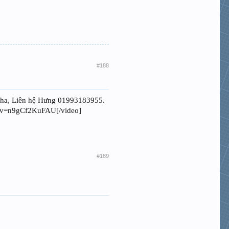
#188
 nha, Liên hệ Hưng 01993183955.
h?v=n9gCf2KuFAU[/video]
#189