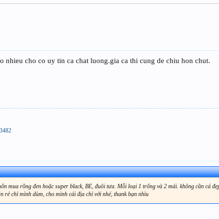
o nhieu cho co uy tin ca chat luong.gia ca thi cung de chiu hon chut.
83482
muốn mua rồng đen hoặc super black, BE, đuôi tưa. Mỗi loại 1 trống và 2 mái. không cần cá đẹ
bán rẻ chỉ mình dùm, cho mình cái địa chỉ với nhé, thank bạn nhìu