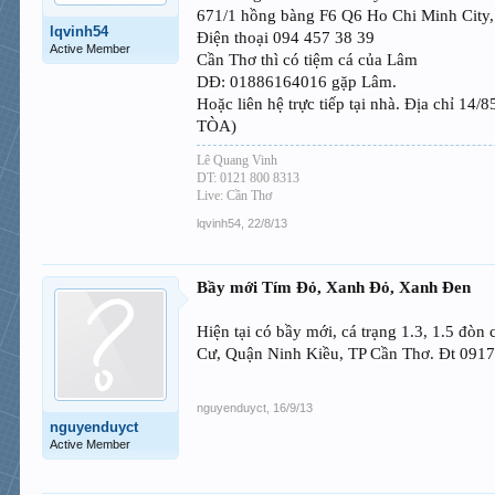
671/1 hồng bàng F6 Q6 Ho Chi Minh City
lqvinh54
Điện thoại 094 457 38 39
Active Member
Cần Thơ thì có tiệm cá của Lâm
DĐ: 01886164016 gặp Lâm.
Hoặc liên hệ trực tiếp tại nhà. Địa ch
TÒA)
Lê Quang Vinh
DT: 0121 800 8313
Live: Cần Thơ
lqvinh54
,
22/8/13
Bầy mới Tím Đỏ, Xanh Đỏ, Xanh Đen
Hiện tại có bầy mới, cá trạng 1.3, 1.5 đòn
Cư, Quận Ninh Kiều, TP Cần Thơ. Đt 0917
nguyenduyct
,
16/9/13
nguyenduyct
Active Member