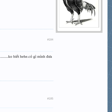
#184
.......ko biết hehe.có gì mình đưa
#185