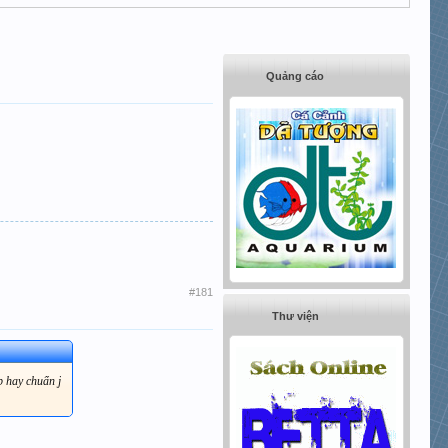
Quảng cáo
#181
Thư viện
p hay chuẩn j