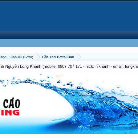
 họp - Giao lưu (Betta)
Cần Thơ Betta Club
anh Nguyễn Long Khánh (mobile: 0907 707 171 - nick: nlkhanh - email: long