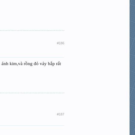
#186
o ánh kim,và rồng đỏ vảy bắp rất
#187