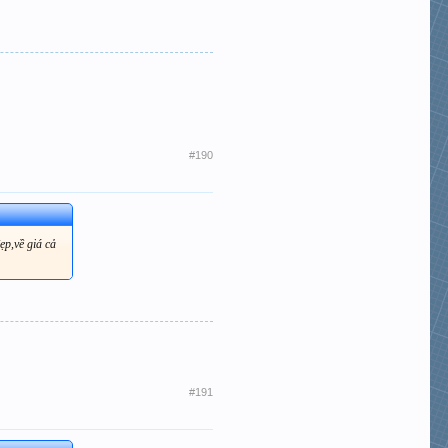
#190
ẹp,về giá cả
#191