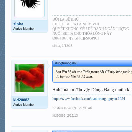
ĐỜI LÀ BỂ KHỔ
sinba
CHỈ CÓ BETTA LÀ NIỀM VUI
Active Member
QUYẾT KHÔNG YÊU ĐỂ DÀNH NGÂN LƯỢNG
NUÔI BETTA CHO THỎA LÒNG NÀY
0907410767[SIGPIC][/SIGPIC]
sinba
,
1/12/13
dungtruong nói:
↑
bạn liên hệ với anh Tuấn,trong hội CT này luôn,topic 
thì bạn cứ liên hệ thử xem.
Anh Tuấn ở đâu vậy Dũng. Đang muốn ki
https://www.facebook.com/thanhtrung.nguyen.1654
kid20082
Active Member
Số điện thoại: 091 7979 346
kid20082
,
2/12/13